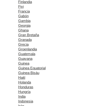
Finlandia
Fiyi
Francia
Gabón
Gambia
Georgia
Ghana
Gran Bretaña
Granada
Grecia
Groenlandia
Guatemala
Guayana
Guinea
Guinea Equatorial
Guinea-Bisáu
Haití
Holanda
Honduras
Hungría
India
Indonesia
Irán