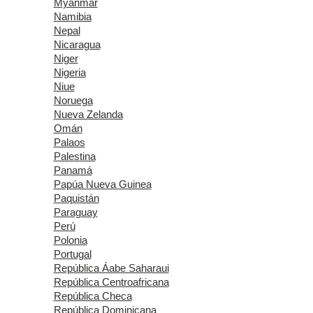
Myanmar
Namibia
Nepal
Nicaragua
Niger
Nigeria
Niue
Noruega
Nueva Zelanda
Omán
Palaos
Palestina
Panamá
Papúa Nueva Guinea
Paquistán
Paraguay
Perú
Polonia
Portugal
República Áabe Saharaui
República Centroafricana
República Checa
República Dominicana