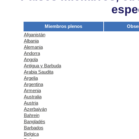
espe
Miembros plenos
Obse
Afganistán
Albania
Alemania
Andorra
Angola
Antigua y Barbuda
Arabia Saudita
Argelia
Argentina
Armenia
Australia
Austria
Azerbaiyán
Bahrein
Bangladés
Barbados
Belgica