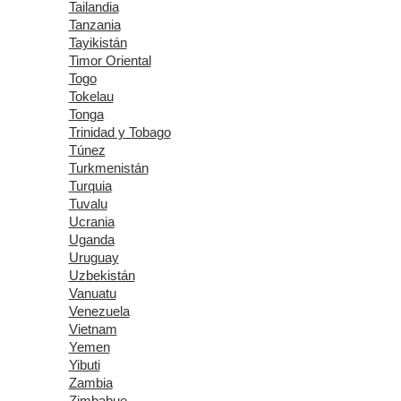
Tailandia
Tanzania
Tayikistán
Timor Oriental
Togo
Tokelau
Tonga
Trinidad y Tobago
Túnez
Turkmenistán
Turquia
Tuvalu
Ucrania
Uganda
Uruguay
Uzbekistán
Vanuatu
Venezuela
Vietnam
Yemen
Yibuti
Zambia
Zimbabue