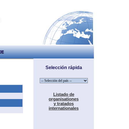
JE
Selección rápida
Listado de
organisationes
y tratados
internationales