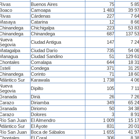
Rivas
Buenos Aires
75
5 8
Boaco
Camoapa
1 483
39 9
Rivas
Cárdenas
227
7 6
Masaya
Catarina
12
8 6
Chinandega
Chichigalpa
223
53 8
Chinandega
Chinandega
687
137 5
Nueva
Ciudad Antigua
147
7 2
Segovia
Matagalpa
Ciudad Darío
735
54 0
Managua
Ciudad Sandino
51
129 6
Chontales
Comalapa
644
18 3
Estelí
Condega
371
31 2
Chinandega
Corinto
71
18 6
Atlántico Sur
Karawala
1 738
4 0
Nueva
Dipilto
105
7 1
Segovia
Granada
Diriá
26
7 2
Carazo
Diriamba
349
65 2
Granada
Diriomo
50
34 3
Carazo
Dolores
3
8 9
Río San Juan
El Almendro
1 009
15 1
Atlántico Sur
El Ayote
831
20 0
Río San Juan
Boca de Sábalos
1 655
41 9
Chontales
El Coral
306
8 3