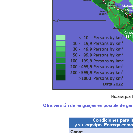
Nicaragua 
Otra versión de lenguajes es posible de ge
Condiciones para l
y su logotipo. Entrega como
Capas