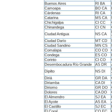
Buenos Aires
RI BA
Camoapa
BO CA
Cárdenas
RI CA
Catarina
MS CA
Chichigalpa
CI CC
Chinandega
CI CN
Ciudad Antigua
NS CA
Ciudad Darío
MT CD
Ciudad Sandino
MN CS
Comalapa
CO CO
Condega
ES CO
Corinto
CI CO
Desembocadura Río Grande
AS DR
Dipilto
NS DI
Diriá
GR DA
Diriamba
CA DI
Diriomo
GR DO
Dolores
CA DO
El Almendro
SJ EA
El Ayote
AS EA
El Castillo
SJ EC
El Coral
CO EC