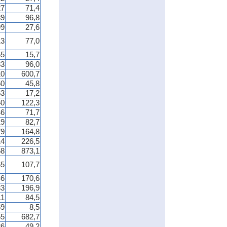
27
71,4
89
96,8
99
27,6
13
77,0
55
15,7
83
96,0
10
600,7
50
45,8
63
17,2
40
122,3
46
71,7
19
82,7
79
164,8
14
226,5
58
873,1
65
107,7
46
170,6
33
196,9
11
84,5
59
8,5
55
682,7
26
49,2