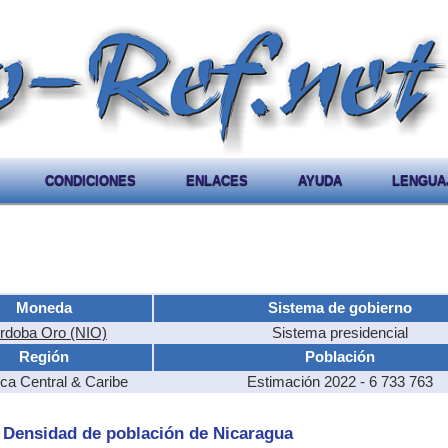
CONDICIONES
ENLACES
AYUDA
LENGUA
Moneda
Sistema de gobierno
rdoba Oro (NIO)
Sistema presidencial
Región
Población
ca Central & Caribe
Estimación 2022 - 6 733 763
- Densidad de población de Nicaragua