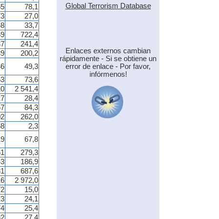
Global Terrorism Database
55
78,1
73
27,0
48
33,7
69
722,4
37
241,4
Enlaces externos cambian
39
200,2
rápidamente - Si se obtiene un
error de enlace - Por favor,
46
49,3
infórmenos!
63
73,6
10
2 541,4
17
28,4
57
84,3
02
262,0
68
2,3
19
67,8
61
279,3
43
186,9
81
687,6
16
2 972,0
72
15,0
13
24,1
74
25,4
82
27,4