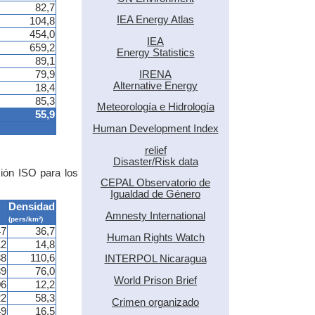
82,7
IEA Energy Atlas
104,8
454,0
IEA
659,2
Energy Statistics
89,1
IRENA
79,9
Alternative Energy
18,4
85,3
Meteorología e Hidrología
55,9
Human Development Index
relief
Disaster/Risk data
ción ISO para los
CEPAL Observatorio de
Igualdad de Género
Densidad
Amnesty International
(pers/km²)
47
36,7
Human Rights Watch
12
14,8
38
110,6
INTERPOL Nicaragua
89
76,0
World Prison Brief
06
12,2
22
58,3
Crimen organizado
49
16,5