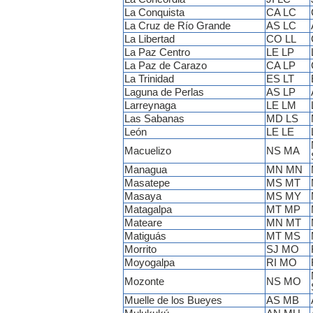
La Conquista
CA LC
La Cruz de Río Grande
AS LC
La Libertad
CO LL
La Paz Centro
LE LP
La Paz de Carazo
CA LP
La Trinidad
ES LT
Laguna de Perlas
AS LP
Larreynaga
LE LM
Las Sabanas
MD LS
León
LE LE
Macuelizo
NS MA
Managua
MN MN
Masatepe
MS MT
Masaya
MS MY
Matagalpa
MT MP
Mateare
MN MT
Matiguás
MT MS
Morrito
SJ MO
Moyogalpa
RI MO
Mozonte
NS MO
Muelle de los Bueyes
AS MB