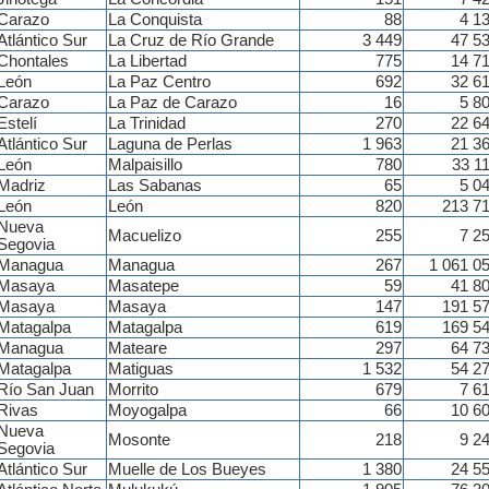
Carazo
La Conquista
88
4 1
Atlántico Sur
La Cruz de Río Grande
3 449
47 5
Chontales
La Libertad
775
14 7
León
La Paz Centro
692
32 6
Carazo
La Paz de Carazo
16
5 8
Estelí
La Trinidad
270
22 6
Atlántico Sur
Laguna de Perlas
1 963
21 3
León
Malpaisillo
780
33 1
Madriz
Las Sabanas
65
5 0
León
León
820
213 7
Nueva
Macuelizo
255
7 2
Segovia
Managua
Managua
267
1 061 0
Masaya
Masatepe
59
41 8
Masaya
Masaya
147
191 5
Matagalpa
Matagalpa
619
169 5
Managua
Mateare
297
64 7
Matagalpa
Matiguas
1 532
54 2
Río San Juan
Morrito
679
7 6
Rivas
Moyogalpa
66
10 6
Nueva
Mosonte
218
9 2
Segovia
Atlántico Sur
Muelle de Los Bueyes
1 380
24 5