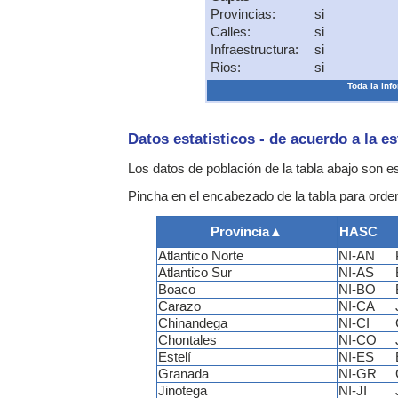
Provincias:
si
Calles:
si
Infraestructura:
si
Rios:
si
Toda la info
Datos estatisticos - de acuerdo a la e
Los datos de población de la tabla abajo son 
Pincha en el encabezado de la tabla para ordena
Provincia
▲
HASC
Atlantico Norte
NI-AN
Atlantico Sur
NI-AS
Boaco
NI-BO
Carazo
NI-CA
Chinandega
NI-CI
Chontales
NI-CO
Estelí
NI-ES
Granada
NI-GR
Jinotega
NI-JI