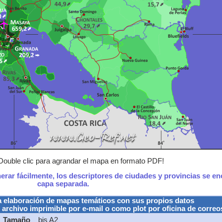
Double clic para agrandar el mapa en formato PDF!
nerar fácilmente, los descriptores de ciudades y provincias se e
capa separada.
a elaboración de mapas temáticos con sus propios datos
 archivo imprimible por e-mail o como plot por oficina de correo
Tamaño
bis A2