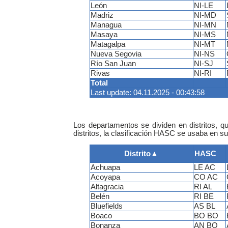
León
NI-LE
Madriz
NI-MD
Managua
NI-MN
Masaya
NI-MS
Matagalpa
NI-MT
Nueva Segovia
NI-NS
Río San Juan
NI-SJ
Rivas
NI-RI
Total
Last update: 04.11.2025 - 00:43:58
Los departamentos se dividen en distritos, q
distritos, la clasificación HASC se usaba en su
Distrito
▲
HASC
Achuapa
LE AC
Acoyapa
CO AC
Altagracia
RI AL
Belén
RI BE
Bluefields
AS BL
Boaco
BO BO
Bonanza
AN BO