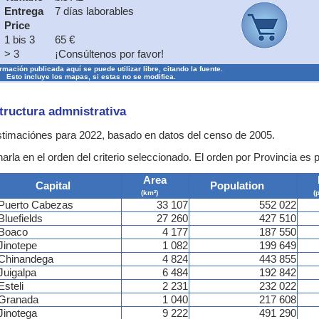
Entrega
7 días laborables
Price
1 bis 3
65 €
> 3
¡Consúltenos por favor!
rmación publicada aquí se puede utilizar libre, citando la fuente.
Esto incluye los mapas, si estas no se modifica.
structura admnistrativa
estimaciónes para 2022, basado en datos del censo de 2005.
rla en el orden del criterio seleccionado. El orden por Provincia es 
Area
Capital
Population
(km²)
(
Puerto Cabezas
33 107
552 022
Bluefields
27 260
427 510
Boaco
4 177
187 550
Jinotepe
1 082
199 649
Chinandega
4 824
443 855
Juigalpa
6 484
192 842
Esteli
2 231
232 022
Granada
1 040
217 608
Jinotega
9 222
491 290