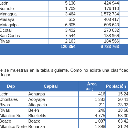
León
5 138
424 944
Somoto
1 709
179 110
Managua
3 464
1 572 734
Masaya
612
403 417
Matagalpa
6 805
606 643
Ocotal
3 492
279 032
San Carlos
7 544
138 969
Rivas
2 163
184 566
120 354
6 733 763
ue se muestran en la tabla siguiente. Como no existe una clasifica
 lugar.
Área
Dep
Capital
Población
(km²)
León
Achuapa
416
15 2
Chontales
Acoyapa
1 382
20 4
Rivas
Altagracia
211
23 3
Rivas
Belén
246
18 6
Atlántico Sur
Bluefields
4 775
58 3
Boaco
Boaco
1 087
63 4
Atlántico Norte
Bonanza
1 898
31 2