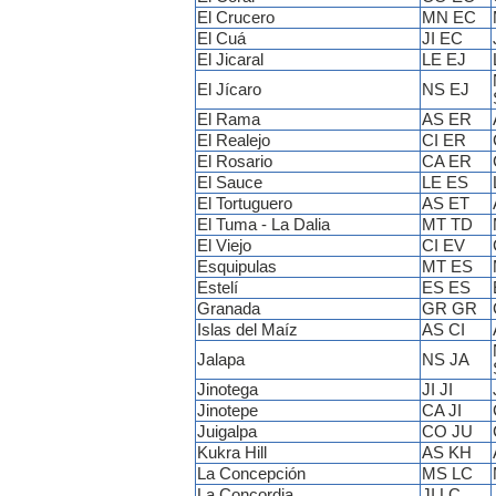
El Crucero
MN EC
El Cuá
JI EC
El Jicaral
LE EJ
El Jícaro
NS EJ
El Rama
AS ER
El Realejo
CI ER
El Rosario
CA ER
El Sauce
LE ES
El Tortuguero
AS ET
El Tuma - La Dalia
MT TD
El Viejo
CI EV
Esquipulas
MT ES
Estelí
ES ES
Granada
GR GR
Islas del Maíz
AS CI
Jalapa
NS JA
Jinotega
JI JI
Jinotepe
CA JI
Juigalpa
CO JU
Kukra Hill
AS KH
La Concepción
MS LC
La Concordia
JI LC