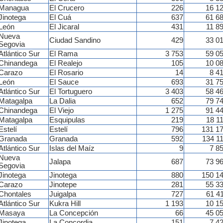
Managua
El Crucero
226
16 1
Jinotega
El Cuá
637
61 6
León
El Jicaral
431
11 8
Nueva
Ciudad Sandino
429
33 0
Segovia
Atlántico Sur
El Rama
3 753
59 0
Chinandega
El Realejo
105
10 0
Carazo
El Rosario
14
8 4
León
El Sauce
693
31 7
Atlántico Sur
El Tortuguero
3 403
58 4
Matagalpa
La Dalia
652
79 7
Chinandega
El Viejo
1 275
91 4
Matagalpa
Esquipulas
219
18 1
Estelí
Estelí
796
131 1
Granada
Granada
592
134 1
Atlántico Sur
Islas del Maíz
9
7 8
Nueva
Jalapa
687
73 9
Segovia
Jinotega
Jinotega
880
150 1
Carazo
Jinotepe
281
55 3
Chontales
Juigalpa
727
61 4
Atlántico Sur
Kukra Hill
1 193
10 1
Masaya
La Concepción
66
45 0
Jinotega
La Concordia
151
7 4