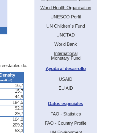
World Health Organisation
UNESCO Perfil
UN Children´s Fund
UNCTAD
World Bank
International
Monetary Fund
preestablecido.
Ayuda al desarrollo
Density
USAID
pers/km²)
16,7
EU AID
15,7
44,9
184,5
Datos especiales
92,0
29,7
FAO - Statistics
104,0
FAO - Country Profile
209,2
53,3
UN Environment