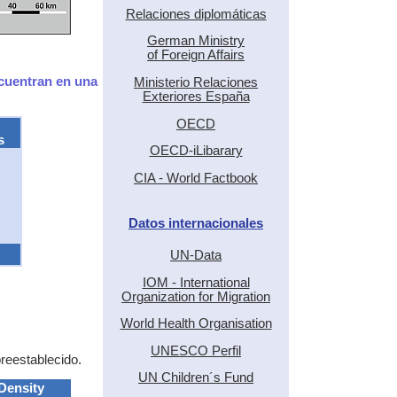
Relaciones diplomáticas
German Ministry
of Foreign Affairs
ncuentran en una
Ministerio Relaciones
Exteriores España
OECD
s
OECD-iLibarary
CIA - World Factbook
Datos internacionales
UN-Data
IOM - International
Organization for Migration
World Health Organisation
UNESCO Perfil
preestablecido.
UN Children´s Fund
Density