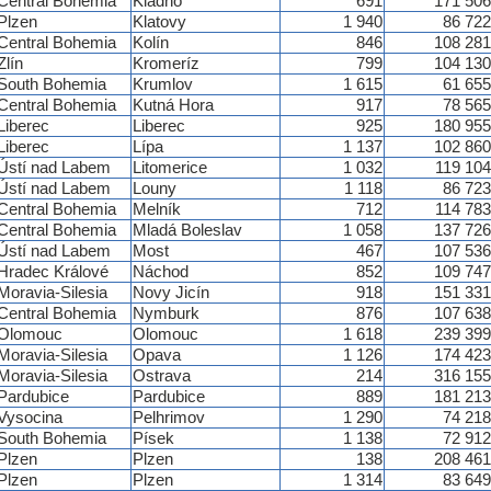
Central Bohemia
Kladno
691
171 506
Plzen
Klatovy
1 940
86 722
Central Bohemia
Kolín
846
108 281
Zlín
Kromeríz
799
104 130
South Bohemia
Krumlov
1 615
61 655
Central Bohemia
Kutná Hora
917
78 565
Liberec
Liberec
925
180 955
Liberec
Lípa
1 137
102 860
Ústí nad Labem
Litomerice
1 032
119 104
Ústí nad Labem
Louny
1 118
86 723
Central Bohemia
Melník
712
114 783
Central Bohemia
Mladá Boleslav
1 058
137 726
Ústí nad Labem
Most
467
107 536
Hradec Králové
Náchod
852
109 747
Moravia-Silesia
Novy Jicín
918
151 331
Central Bohemia
Nymburk
876
107 638
Olomouc
Olomouc
1 618
239 399
Moravia-Silesia
Opava
1 126
174 423
Moravia-Silesia
Ostrava
214
316 155
Pardubice
Pardubice
889
181 213
Vysocina
Pelhrimov
1 290
74 218
South Bohemia
Písek
1 138
72 912
Plzen
Plzen
138
208 461
Plzen
Plzen
1 314
83 649