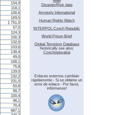
relief
154,9
Disaster/Risk data
118,1
Amnesty International
100,6
189,5
Human Rights Watch
1 751,0
57,0
INTERPOL Czech Republic
124,3
World Prison Brief
100,3
132,0
Global Terrorism Database
103,6
historically see also:
138,4
Czechoslovakia
49,0
168,1
75,8
139,0
Enlaces externos cambian
192,2
rápidamente - Si se obtiene un
231,5
error de enlace - Por favor,
50,8
infórmenos!
90,7
100,4
46,1
70,4
687,1