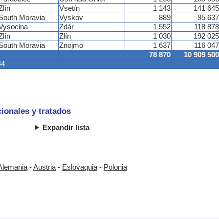
Zlín
Vsetín
1 143
141 645
South Moravia
Vyskov
889
95 637
Vysocina
Zdár
1 552
118 878
Zlín
Zlín
1 030
192 025
South Moravia
Znojmo
1 637
116 047
78 870
10 909 500
44
ionales y tratados
Expandir lista
Alemania
-
Austria
-
Eslovaquia
-
Polonia