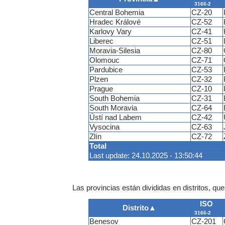
3166-2
Central Bohemia
CZ-20
Hradec Králové
CZ-52
Karlovy Vary
CZ-41
Liberec
CZ-51
Moravia-Silesia
CZ-80
Olomouc
CZ-71
Pardubice
CZ-53
Plzen
CZ-32
Prague
CZ-10
South Bohemia
CZ-31
South Moravia
CZ-64
Ústí nad Labem
CZ-42
Vysocina
CZ-63
Zlín
CZ-72
Total
Last update: 24.10.2025 - 13:50:44
Las provincias están divididas en distritos, qu
ISO
Distrito
▲
3166-2
Benesov
CZ-201