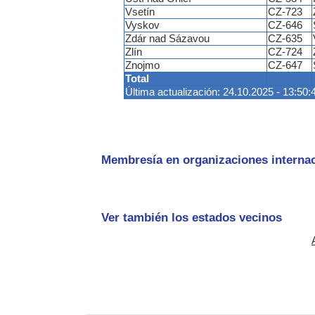
Vsetín
CZ-723
Vyskov
CZ-646
Zdár nad Sázavou
CZ-635
Zlín
CZ-724
Znojmo
CZ-647
Total
Última actualización: 24.10.2025 - 13:50:
Membresía en organizaciones internac
Ver también los estados vecinos