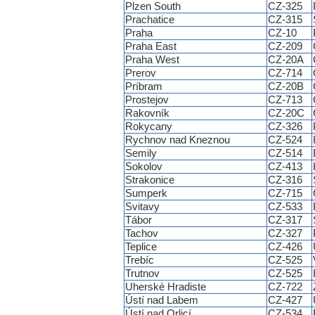
Plzen South
CZ-325
Prachatice
CZ-315
Praha
CZ-10
Praha East
CZ-209
Praha West
CZ-20A
Prerov
CZ-714
Príbram
CZ-20B
Prostejov
CZ-713
Rakovník
CZ-20C
Rokycany
CZ-326
Rychnov nad Kneznou
CZ-524
Semily
CZ-514
Sokolov
CZ-413
Strakonice
CZ-316
Sumperk
CZ-715
Svitavy
CZ-533
Tábor
CZ-317
Tachov
CZ-327
Teplice
CZ-426
Trebíc
CZ-525
Trutnov
CZ-525
Uherské Hradiste
CZ-722
Ústí nad Labem
CZ-427
Ústí nad Orlicí
CZ-534