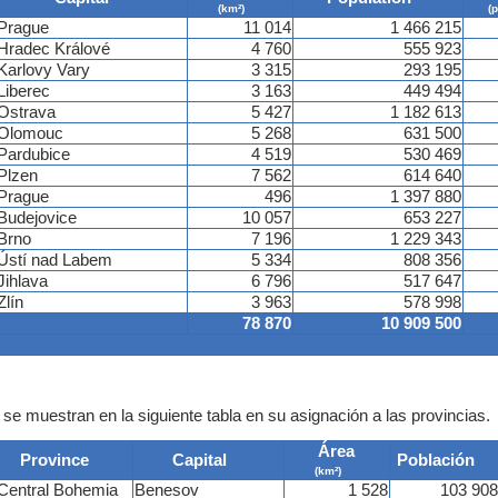
(km²)
(
Prague
11 014
1 466 215
Hradec Králové
4 760
555 923
Karlovy Vary
3 315
293 195
Liberec
3 163
449 494
Ostrava
5 427
1 182 613
Olomouc
5 268
631 500
Pardubice
4 519
530 469
Plzen
7 562
614 640
Prague
496
1 397 880
Budejovice
10 057
653 227
Brno
7 196
1 229 343
Ústí nad Labem
5 334
808 356
Jihlava
6 796
517 647
Zlín
3 963
578 998
78 870
10 909 500
e se muestran en la siguiente tabla en su asignación a las provincias.
Área
Province
Capital
Población
(km²)
Central Bohemia
Benesov
1 528
103 908