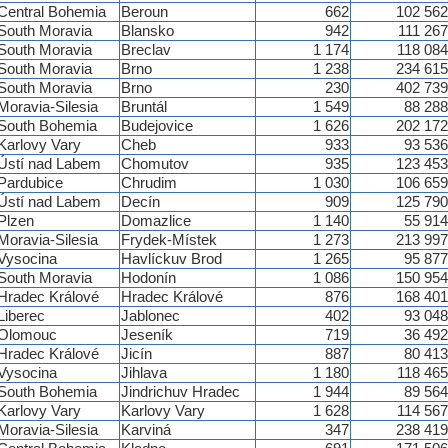
Central Bohemia
Beroun
662
102 562
South Moravia
Blansko
942
111 267
South Moravia
Breclav
1 174
118 084
South Moravia
Brno
1 238
234 615
South Moravia
Brno
230
402 739
Moravia-Silesia
Bruntál
1 549
88 288
South Bohemia
Budejovice
1 626
202 172
Karlovy Vary
Cheb
933
93 536
Ústí nad Labem
Chomutov
935
123 453
Pardubice
Chrudim
1 030
106 659
Ústí nad Labem
Decín
909
125 790
Plzen
Domazlice
1 140
55 914
Moravia-Silesia
Frydek-Místek
1 273
213 997
Vysocina
Havlíckuv Brod
1 265
95 877
South Moravia
Hodonín
1 086
150 954
Hradec Králové
Hradec Králové
876
168 401
Liberec
Jablonec
402
93 048
Olomouc
Jeseník
719
36 492
Hradec Králové
Jicín
887
80 413
Vysocina
Jihlava
1 180
118 465
South Bohemia
Jindrichuv Hradec
1 944
89 564
Karlovy Vary
Karlovy Vary
1 628
114 567
Moravia-Silesia
Karviná
347
238 419