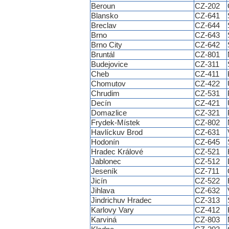
Beroun
CZ-202
Blansko
CZ-641
Breclav
CZ-644
Brno
CZ-643
Brno City
CZ-642
Bruntál
CZ-801
Budejovice
CZ-311
Cheb
CZ-411
Chomutov
CZ-422
Chrudim
CZ-531
Decín
CZ-421
Domazlice
CZ-321
Frydek-Místek
CZ-802
Havlíckuv Brod
CZ-631
Hodonín
CZ-645
Hradec Králové
CZ-521
Jablonec
CZ-512
Jeseník
CZ-711
Jicín
CZ-522
Jihlava
CZ-632
Jindrichuv Hradec
CZ-313
Karlovy Vary
CZ-412
Karviná
CZ-803