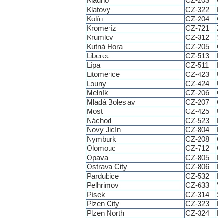
Kladno
CZ-203
Klatovy
CZ-322
Kolín
CZ-204
Kromeríz
CZ-721
Krumlov
CZ-312
Kutná Hora
CZ-205
Liberec
CZ-513
Lípa
CZ-511
Litomerice
CZ-423
Louny
CZ-424
Melník
CZ-206
Mladá Boleslav
CZ-207
Most
CZ-425
Náchod
CZ-523
Novy Jicín
CZ-804
Nymburk
CZ-208
Olomouc
CZ-712
Opava
CZ-805
Ostrava City
CZ-806
Pardubice
CZ-532
Pelhrimov
CZ-633
Písek
CZ-314
Plzen City
CZ-323
Plzen North
CZ-324