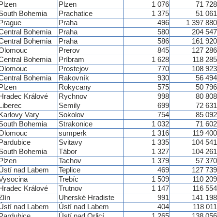
Plzen
Plzen
1 076
71 728
South Bohemia
Prachatice
1 375
51 061
Prague
Praha
496
1 397 880
Central Bohemia
Praha
580
204 547
Central Bohemia
Praha
586
161 920
Olomouc
Prerov
845
127 286
Central Bohemia
Príbram
1 628
118 285
Olomouc
Prostejov
770
108 923
Central Bohemia
Rakovník
930
56 494
Plzen
Rokycany
575
50 796
Hradec Králové
Rychnov
998
80 808
Liberec
Semily
699
72 631
Karlovy Vary
Sokolov
754
85 092
South Bohemia
Strakonice
1 032
71 602
Olomouc
sumperk
1 316
119 400
Pardubice
Svitavy
1 335
104 541
South Bohemia
Tábor
1 327
104 261
Plzen
Tachov
1 379
57 370
Ústí nad Labem
Teplice
469
127 739
Vysocina
Trebíc
1 509
110 209
Hradec Králové
Trutnov
1 147
116 554
Zlín
Uherské Hradiste
991
141 198
Ústí nad Labem
Ústí nad Labem
404
118 011
Pardubice
Ústí nad Orlicí
1 265
138 056