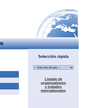
JE
Selección rápida
Listado de
organisationes
y tratados
internationales