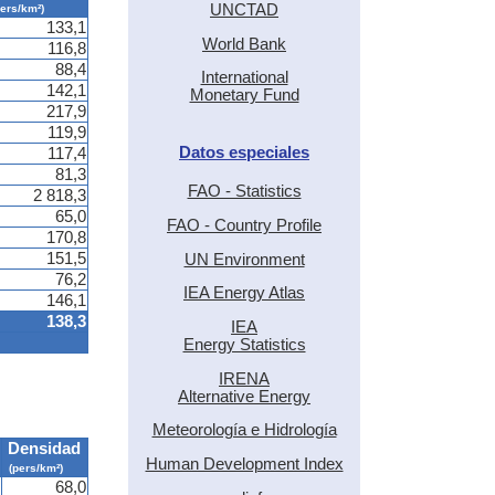
UNCTAD
pers/km²)
133,1
World Bank
116,8
88,4
International
142,1
Monetary Fund
217,9
119,9
Datos especiales
117,4
81,3
FAO - Statistics
2 818,3
65,0
FAO - Country Profile
170,8
151,5
UN Environment
76,2
IEA Energy Atlas
146,1
138,3
IEA
Energy Statistics
IRENA
Alternative Energy
Meteorología e Hidrología
Densidad
Human Development Index
(pers/km²)
68,0