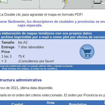
a Double clic para agrandar el mapa en formato PDF!
nerar fácilmente, los descriptores de ciudades y provincias se e
capa separada.
a elaboración de mapas temáticos con sus propios datos
 archivo imprimible por e-mail o como plot por oficina de correo
Tamaño
bis A2
Entrega
7 días laborables
Price
1 bis 3
75 €
> 3
¡Consúltenos por favor!
rmación publicada aquí se puede utilizar libre, citando la fuente.
Esto incluye los mapas, si estas no se modifica.
structura admnistrativa
enso de 2021, última data disponble.
rla en el orden del criterio seleccionado. El orden por Provincia es 
Area
Capital
Population