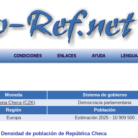
CONDICIONES
ENLACES
AYUDA
LENGUA
Moneda
Sistema de gobierno
ona Checa (CZK)
Democracia parlamentaria
Región
Población
Europa
Estimación 2025 - 10 909 500
 - Densidad de población de República Checa