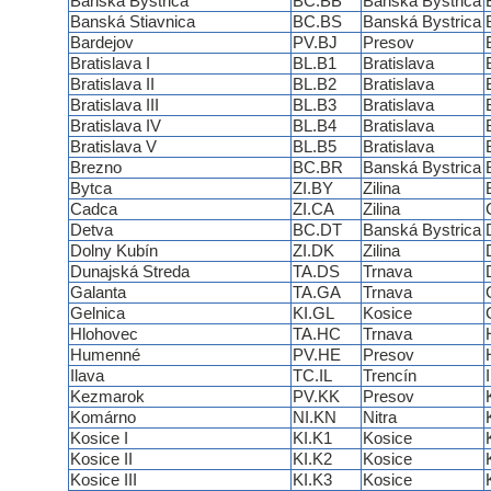
Banská Bystrica
BC.BB
Banská Bystrica
Banská Stiavnica
BC.BS
Banská Bystrica
Bardejov
PV.BJ
Presov
Bratislava I
BL.B1
Bratislava
Bratislava II
BL.B2
Bratislava
Bratislava III
BL.B3
Bratislava
Bratislava IV
BL.B4
Bratislava
Bratislava V
BL.B5
Bratislava
Brezno
BC.BR
Banská Bystrica
Bytca
ZI.BY
Zilina
Cadca
ZI.CA
Zilina
Detva
BC.DT
Banská Bystrica
Dolny Kubín
ZI.DK
Zilina
Dunajská Streda
TA.DS
Trnava
Galanta
TA.GA
Trnava
Gelnica
KI.GL
Kosice
Hlohovec
TA.HC
Trnava
Humenné
PV.HE
Presov
Ilava
TC.IL
Trencín
Kezmarok
PV.KK
Presov
Komárno
NI.KN
Nitra
Kosice I
KI.K1
Kosice
Kosice II
KI.K2
Kosice
Kosice III
KI.K3
Kosice