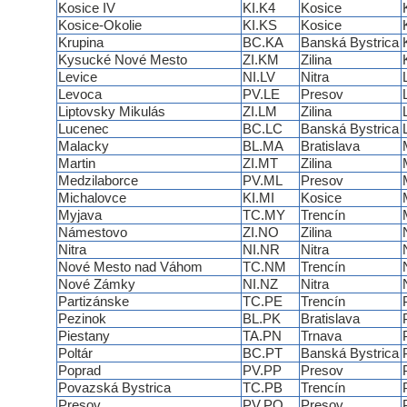
Kosice IV
KI.K4
Kosice
Kosice-Okolie
KI.KS
Kosice
Krupina
BC.KA
Banská Bystrica
Kysucké Nové Mesto
ZI.KM
Zilina
Levice
NI.LV
Nitra
Levoca
PV.LE
Presov
Liptovsky Mikulás
ZI.LM
Zilina
Lucenec
BC.LC
Banská Bystrica
Malacky
BL.MA
Bratislava
Martin
ZI.MT
Zilina
Medzilaborce
PV.ML
Presov
Michalovce
KI.MI
Kosice
Myjava
TC.MY
Trencín
Námestovo
ZI.NO
Zilina
Nitra
NI.NR
Nitra
Nové Mesto nad Váhom
TC.NM
Trencín
Nové Zámky
NI.NZ
Nitra
Partizánske
TC.PE
Trencín
Pezinok
BL.PK
Bratislava
Piestany
TA.PN
Trnava
Poltár
BC.PT
Banská Bystrica
Poprad
PV.PP
Presov
Povazská Bystrica
TC.PB
Trencín
Presov
PV.PO
Presov