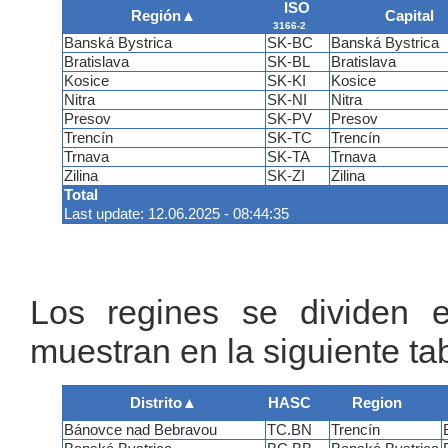
ISO
Región
▲
Capital
3166-2
Banská Bystrica
SK-BC
Banská Bystrica
Bratislava
SK-BL
Bratislava
Kosice
SK-KI
Kosice
Nitra
SK-NI
Nitra
Presov
SK-PV
Presov
Trencín
SK-TC
Trencín
Trnava
SK-TA
Trnava
Zilina
SK-ZI
Zilina
Total
Last update: 12.06.2025 - 08:44:35
Los regines se dividen e
muestran en la siguiente tab
Distrito
▲
HASC
Region
Bánovce nad Bebravou
TC.BN
Trencín