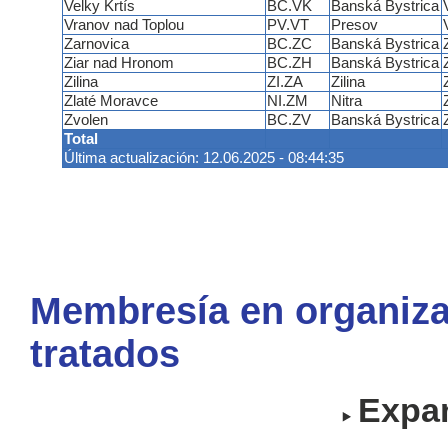
Velky Krtís
BC.VK
Banská Bystrica
Vranov nad Toplou
PV.VT
Presov
Zarnovica
BC.ZC
Banská Bystrica
Ziar nad Hronom
BC.ZH
Banská Bystrica
Zilina
ZI.ZA
Zilina
Zlaté Moravce
NI.ZM
Nitra
Zvolen
BC.ZV
Banská Bystrica
Total
Última actualización: 12.06.2025 - 08:44:35
Membresía en organiza
tratados
Expan