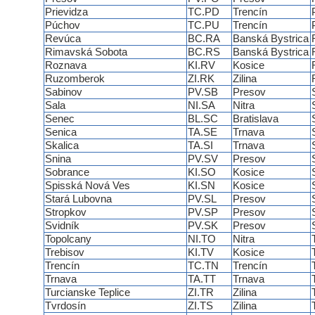
Prievidza
TC.PD
Trencín
Púchov
TC.PU
Trencín
Revúca
BC.RA
Banská Bystrica
Rimavská Sobota
BC.RS
Banská Bystrica
Roznava
KI.RV
Kosice
Ruzomberok
ZI.RK
Zilina
Sabinov
PV.SB
Presov
Sala
NI.SA
Nitra
Senec
BL.SC
Bratislava
Senica
TA.SE
Trnava
Skalica
TA.SI
Trnava
Snina
PV.SV
Presov
Sobrance
KI.SO
Kosice
Spisská Nová Ves
KI.SN
Kosice
Stará Lubovna
PV.SL
Presov
Stropkov
PV.SP
Presov
Svidník
PV.SK
Presov
Topolcany
NI.TO
Nitra
Trebisov
KI.TV
Kosice
Trencín
TC.TN
Trencín
Trnava
TA.TT
Trnava
Turcianske Teplice
ZI.TR
Zilina
Tvrdosín
ZI.TS
Zilina