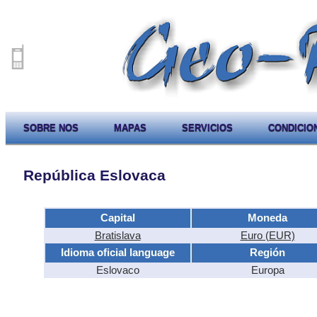
SOBRE NOS
MAPAS
SERVICIOS
CONDICIO
República Eslovaca
Capital
Moneda
Bratislava
Euro (EUR)
Idioma oficial language
Región
Eslovaco
Europa