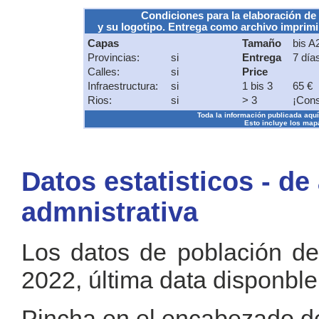
Condiciones para la elaboración de
y su logotipo. Entrega como archivo imprimib
Capas
Tamaño
bis A
Provincias:
si
Entrega
7 día
Calles:
si
Price
Infraestructura:
si
1 bis 3
65 €
Rios:
si
> 3
¡Cons
Toda la información publicada aquí s
Esto incluye los mapa
Datos estatisticos - de
admnistrativa
Los datos de población de
2022, última data disponble
Pincha en el encabezado de 