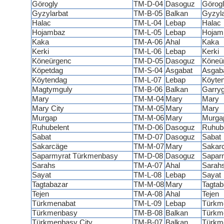
Görogly
TM-D-04
Dasoguz
Görog
Gyzylarbat
TM-B-05
Balkan
Gyzyla
Halac
TM-L-04
Lebap
Halac
Hojambaz
TM-L-05
Lebap
Hojam
Kaka
TM-A-06
Ahal
Kaka
Kerki
TM-L-06
Lebap
Kerki
Köneürgenc
TM-D-05
Dasoguz
Köneü
Köpetdag
TM-S-04
Asgabat
Asgab
Köytendag
TM-L-07
Lebap
Köyte
Magtymguly
TM-B-06
Balkan
Garryg
Mary
TM-M-04
Mary
Mary
Mary City
TM-M-05
Mary
Mary
Murgap
TM-M-06
Mary
Murga
Ruhubelent
TM-D-06
Dasoguz
Ruhube
Sabat
TM-D-07
Dasoguz
Sabat
Sakarcäge
TM-M-07
Mary
Sakar
Saparmyrat Türkmenbasy
TM-D-08
Dasoguz
Sapar
Sarahs
TM-A-07
Ahal
Sarah
Sayat
TM-L-08
Lebap
Sayat
Tagtabazar
TM-M-08
Mary
Tagtab
Tejen
TM-A-08
Ahal
Tejen
Türkmenabat
TM-L-09
Lebap
Türkm
Türkmenbasy
TM-B-08
Balkan
Türkm
Türkmenbasy City
TM-B-07
Balkan
Türkm