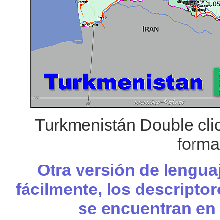
Turkmenistán Double cli
forma
Otra versión de lengua
fácilmente, los descripto
se encuentran en