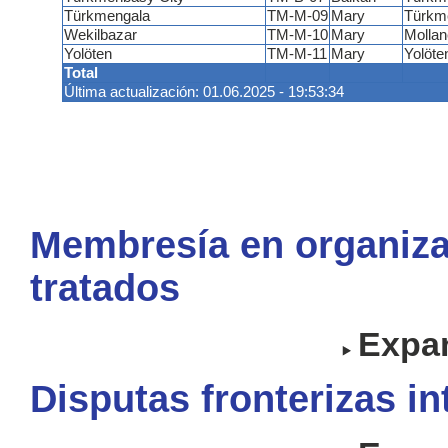
Türkmengala
TM-M-09
Mary
Türkm
Wekilbazar
TM-M-10
Mary
Molla
Yolöten
TM-M-11
Mary
Yolöte
Total
Última actualización: 01.06.2025 - 19:53:34
Membresía en organiza
tratados
Expan
Disputas fronterizas i