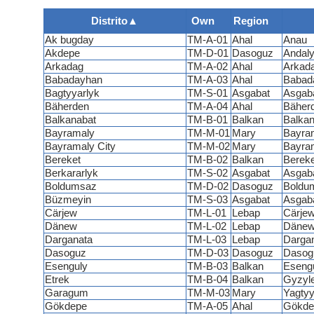
Distrito
▲
Own
Region
Ak bugday
TM-A-01
Ahal
Anau
Akdepe
TM-D-01
Dasoguz
Andal
Arkadag
TM-A-02
Ahal
Arkad
Babadayhan
TM-A-03
Ahal
Babad
Bagtyyarlyk
TM-S-01
Asgabat
Asgab
Bäherden
TM-A-04
Ahal
Bäher
Balkanabat
TM-B-01
Balkan
Balkan
Bayramaly
TM-M-01
Mary
Bayra
Bayramaly City
TM-M-02
Mary
Bayra
Bereket
TM-B-02
Balkan
Bereke
Berkararlyk
TM-S-02
Asgabat
Asgab
Boldumsaz
TM-D-02
Dasoguz
Boldu
Büzmeyin
TM-S-03
Asgabat
Asgab
Cärjew
TM-L-01
Lebap
Cärje
Dänew
TM-L-02
Lebap
Däne
Darganata
TM-L-03
Lebap
Darga
Dasoguz
TM-D-03
Dasoguz
Dasog
Esenguly
TM-B-03
Balkan
Eseng
Etrek
TM-B-04
Balkan
Gyzyle
Garagum
TM-M-03
Mary
Yagtyy
Gökdepe
TM-A-05
Ahal
Gökde