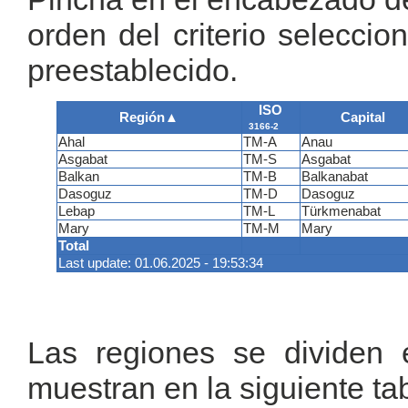
orden del criterio selecci
preestablecido.
ISO
Región
▲
Capital
3166-2
Ahal
TM-A
Anau
Asgabat
TM-S
Asgabat
Balkan
TM-B
Balkanabat
Dasoguz
TM-D
Dasoguz
Lebap
TM-L
Türkmenabat
Mary
TM-M
Mary
Total
Last update: 01.06.2025 - 19:53:34
Las regiones se dividen e
muestran en la siguiente tab