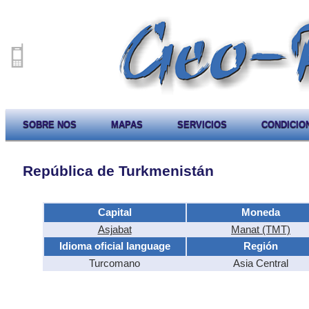
SOBRE NOS
MAPAS
SERVICIOS
CONDICIO
República de Turkmenistán
Capital
Moneda
Asjabat
Manat (TMT)
Idioma oficial language
Región
Turcomano
Asia Central