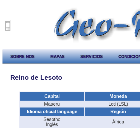
SOBRE NOS
MAPAS
SERVICIOS
CONDICIO
Reino de Lesoto
Capital
Moneda
Maseru
Loti (LSL)
Idioma oficial language
Región
Sesotho
África
Inglés