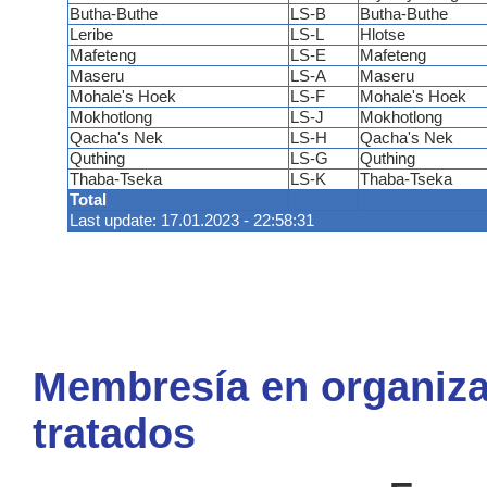
Butha-Buthe
LS-B
Butha-Buthe
Leribe
LS-L
Hlotse
Mafeteng
LS-E
Mafeteng
Maseru
LS-A
Maseru
Mohale's Hoek
LS-F
Mohale's Hoek
Mokhotlong
LS-J
Mokhotlong
Qacha's Nek
LS-H
Qacha's Nek
Quthing
LS-G
Quthing
Thaba-Tseka
LS-K
Thaba-Tseka
Total
Last update: 17.01.2023 - 22:58:31
Membresía en organiza
tratados