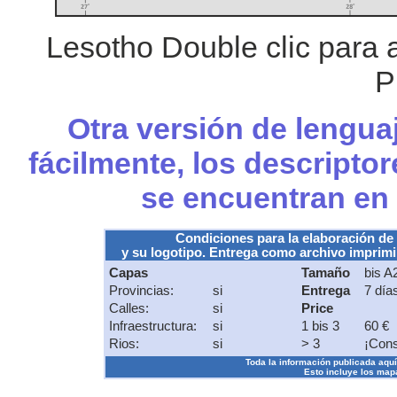
Lesotho Double clic para 
P
Otra versión de lengua
fácilmente, los descripto
se encuentran en
Condiciones para la elaboración de
y su logotipo. Entrega como archivo imprimib
Capas
Tamaño
bis A
Provincias:
si
Entrega
7 día
Calles:
si
Price
Infraestructura:
si
1 bis 3
60 €
Rios:
si
> 3
¡Cons
Toda la información publicada aquí s
Esto incluye los mapa