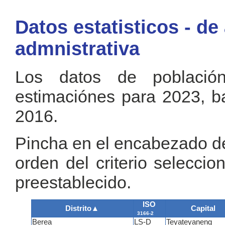
Datos estatisticos - de
admnistrativa
Los datos de població
estimaciónes para 2023, b
2016.
Pincha en el encabezado de 
orden del criterio seleccio
preestablecido.
ISO
Distrito
▲
Capital
3166-2
Berea
LS-D
Teyateyaneng