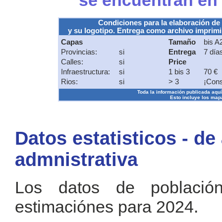
se encuentran en
Condiciones para la elaboración de
y su logotipo. Entrega como archivo imprimib
Capas
Tamaño
bis A
Provincias:
si
Entrega
7 día
Calles:
si
Price
Infraestructura:
si
1 bis 3
70 €
Rios:
si
> 3
¡Cons
Toda la información publicada aquí s
Esto incluye los mapa
Datos estatisticos - de
admnistrativa
Los datos de població
estimaciónes para 2024.