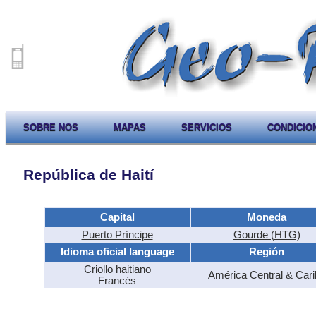
SOBRE NOS
MAPAS
SERVICIOS
CONDICIO
República de Haití
Capital
Moneda
Puerto Príncipe
Gourde (HTG)
Idioma oficial language
Región
Criollo haitiano
América Central & Cari
Francés