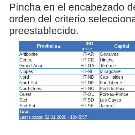
Pincha en el encabezado de 
orden del criterio seleccion
preestablecido.
ISO
Provincia
▲
Capital
3166-2
Artibonite
HT-AR
Gonaives
Centre
HT-CE
Hinche
Grand´Anse
HT-GA
Jérémie
Nippes
HT-NI
Miragoane
Nord
HT-ND
Cap-Haitien
Nord-Est
HT-NE
Fort Liberté
Nord-Ouest
HT-NO
Port-de-Paix
Ouest
HT-OU
Port-au-Prince
Sud
HT-SD
Les Cayes
Sud-Est
HT-SE
Jacmel
Total
Last update: 02.01.2026 - 19:45:57