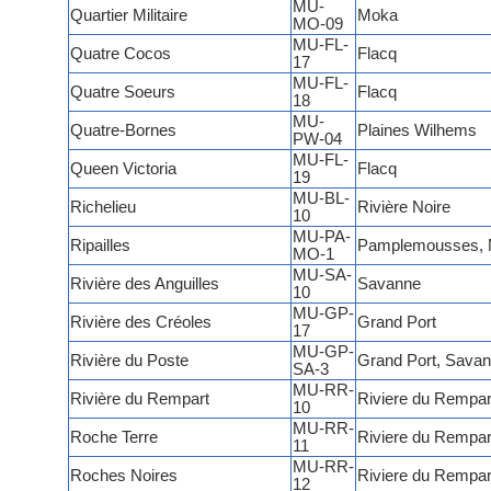
MU-
Quartier Militaire
Moka
MO-09
MU-FL-
Quatre Cocos
Flacq
17
MU-FL-
Quatre Soeurs
Flacq
18
MU-
Quatre-Bornes
Plaines Wilhems
PW-04
MU-FL-
Queen Victoria
Flacq
19
MU-BL-
Richelieu
Rivière Noire
10
MU-PA-
Ripailles
Pamplemousses,
MO-1
MU-SA-
Rivière des Anguilles
Savanne
10
MU-GP-
Rivière des Créoles
Grand Port
17
MU-GP-
Rivière du Poste
Grand Port, Sava
SA-3
MU-RR-
Rivière du Rempart
Riviere du Rempar
10
MU-RR-
Roche Terre
Riviere du Rempar
11
MU-RR-
Roches Noires
Riviere du Rempar
12