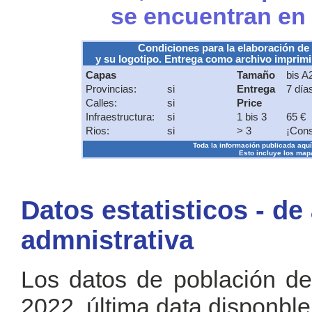
se encuentran en
Condiciones para la elaboración de
y su logotipo. Entrega como archivo imprimib
Capas
Tamaño
bis A
Provincias:
si
Entrega
7 día
Calles:
si
Price
Infraestructura:
si
1 bis 3
65 €
Rios:
si
> 3
¡Cons
Toda la información publicada aquí s
Esto incluye los mapa
Datos estatisticos - de
admnistrativa
Los datos de población de
2022, última data disponble