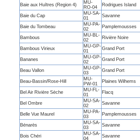
MU-
Baie aux Huîtres (Region 4)
Rodrigues Island
RO-04
MU-SA-
Baie du Cap
Savanne
01
MU-PA-
Baie du Tombeau
Pamplemousses
02
MU-BL-
Bambous
Rivière Noire
02
MU-GP-
Bambous Virieux
Grand Port
01
MU-GP-
Bananes
Grand Port
02
MU-GP-
Beau Vallon
Grand Port
03
MU-
Beau-Bassin/Rose-Hill
Plaines Wilhems
PW-01
MU-FL-
Bel Air Rivière Sèche
Flacq
01
MU-SA-
Bel Ombre
Savanne
02
MU-PA-
Belle Vue Maurel
Pamplemousses
03
MU-SA-
Bénarès
Savanne
03
MU-SA-
Bois Chéri
Savanne
04