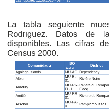
Last update: 12.06.2025 - 08:44:35
La tabla seguiente mues
Rodriguez. Datos de l
disponibles. Las cifras d
Census 2000.
ISO
Comuniidad
▲
District
3166-2
Agalega Islands
MU-AG
Dependency
MU-BL-
Albion
Rivière Noire
01
MU-RR-
Riviere du Rempar
Amaury
FL-1
Flacq
MU-RR-
Amitié
Riviere du Rempar
01
MU-PA-
Arsenal
Pamplemousses
01