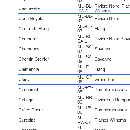
02
MU-BL-
Rivière Noire, Plai
Cascavelle
PW-1
Wilhems
MU-BL-
Case Noyale
Rivière Noire
03
MU-FL-
Centre de Flacq
Flacq
07
MU-BL-
Chamarel
Rivière Noire, Sa
SA-1
MU-SA-
Chamouny
Savanne
07
MU-SA-
Chemin Grenier
Savanne
08
MU-FL-
Clémencia
Flacq
08
MU-GP-
Cluny
Grand Port
06
MU-PA-
Congomah
Pamplemousses
05
MU-RR-
Cottage
Riviere du Rempar
03
MU-PA-
Crève Coeur
Pamplemousses
06
MU-
Curepipe
Plaines Wilhems
PW-02
MU-