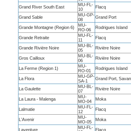
MU-FL-
Grand River South East
Flacq
10
MU-GP-
Grand Sable
Grand Port
08
MU-
Grande Montagne (Region 6)
Rodrigues Island
RO-06
MU-FL-
Grande Retraite
Flacq
11
MU-BL-
Grande Rivière Noire
Rivière Noire
05
MU-BL-
Gros Cailloux
Rivière Noire
06
MU-
La Ferme (Region 1)
Rodrigues Island
RO-01
MU-GP-
La Flora
Grand Port, Sava
SA-1
MU-BL-
La Gaulette
Rivière Noire
07
MU-
La Laura - Malenga
Moka
MO-04
MU-FL-
Lalmatie
Flacq
12
MU-
L'Avenir
Moka
MO-05
MU-FL-
Laventure
Flacq