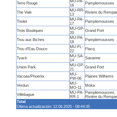
MU-PA-
Terre Rouge
Pamplemousses
16
MU-RR-
The Vale
Riviere du Rempar
13
MU-PA-
Triolet
Pamplemousses
17
MU-GP-
Trois Boutiques
Grand Port
20
MU-PA-
Trou aux Biches
Pamplemousses
18
MU-FL-
Trou d'Eau Douce
Flacq
22
MU-SA-
Tyack
Savanne
14
MU-GP-
Union Park
Grand Port
21
MU-
Vacoas/Phoenix
Plaines Wilhems
PW-06
MU-
Verdun
Moka
MO-11
MU-PA-
Pamplemousses,
Villebague
RR-1
Rivière du Rempar
Total
Última actualización: 12.06.2025 - 08:44:35