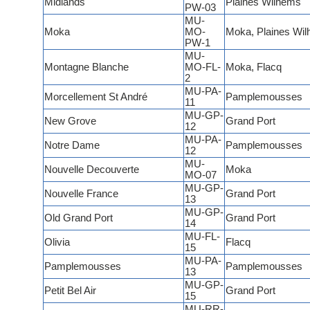
Midlands
Plaines Wilhems
PW-03
MU-
Moka
MO-
Moka, Plaines Wi
PW-1
MU-
Montagne Blanche
MO-FL-
Moka, Flacq
2
MU-PA-
Morcellement St André
Pamplemousses
11
MU-GP-
New Grove
Grand Port
12
MU-PA-
Notre Dame
Pamplemousses
12
MU-
Nouvelle Decouverte
Moka
MO-07
MU-GP-
Nouvelle France
Grand Port
13
MU-GP-
Old Grand Port
Grand Port
14
MU-FL-
Olivia
Flacq
15
MU-PA-
Pamplemousses
Pamplemousses
13
MU-GP-
Petit Bel Air
Grand Port
15
MU-RR-