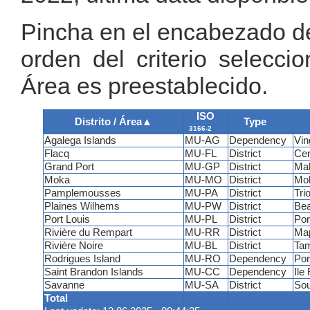
Pincha en el encabezado de 
orden del criterio seleccio
Área es preestablecido.
ISO
Distrito / Área
▲
Type
3166-2
Agalega Islands
MU-AG
Dependency
Vin
Flacq
MU-FL
District
Cen
Grand Port
MU-GP
District
Ma
Moka
MU-MO
District
Mo
Pamplemousses
MU-PA
District
Trio
Plaines Wilhems
MU-PW
District
Bea
Port Louis
MU-PL
District
Por
Rivière du Rempart
MU-RR
District
Ma
Rivière Noire
MU-BL
District
Tam
Rodrigues Island
MU-RO
Dependency
Por
Saint Brandon Islands
MU-CC
Dependency
Ile
Savanne
MU-SA
District
Sou
Total