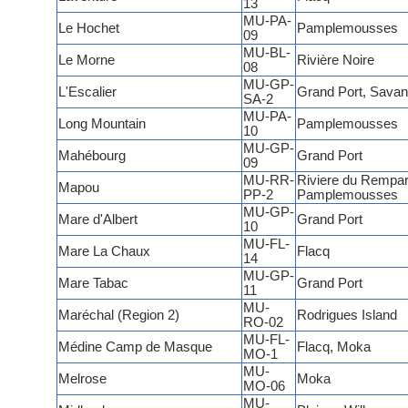
13
MU-PA-
Le Hochet
Pamplemousses
09
MU-BL-
Le Morne
Rivière Noire
08
MU-GP-
L'Escalier
Grand Port, Sava
SA-2
MU-PA-
Long Mountain
Pamplemousses
10
MU-GP-
Mahébourg
Grand Port
09
MU-RR-
Riviere du Rempar
Mapou
PP-2
Pamplemousses
MU-GP-
Mare d'Albert
Grand Port
10
MU-FL-
Mare La Chaux
Flacq
14
MU-GP-
Mare Tabac
Grand Port
11
MU-
Maréchal (Region 2)
Rodrigues Island
RO-02
MU-FL-
Médine Camp de Masque
Flacq, Moka
MO-1
MU-
Melrose
Moka
MO-06
MU-