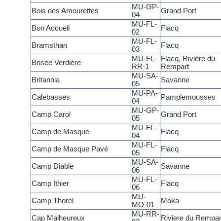
MU-GP-
Bois des Amourettes
Grand Port
04
MU-FL-
Bon Accueil
Flacq
02
MU-FL-
Bramsthan
Flacq
03
MU-FL-
Flacq, Rivière du
Brisée Verdière
RR-1
Rempart
MU-SA-
Britannia
Savanne
05
MU-PA-
Calebasses
Pamplemousses
04
MU-GP-
Camp Carol
Grand Port
05
MU-FL-
Camp de Masque
Flacq
04
MU-FL-
Camp de Masque Pavé
Flacq
05
MU-SA-
Camp Diable
Savanne
06
MU-FL-
Camp Ithier
Flacq
06
MU-
Camp Thorel
Moka
MO-01
MU-RR-
Cap Malheureux
Riviere du Rempar