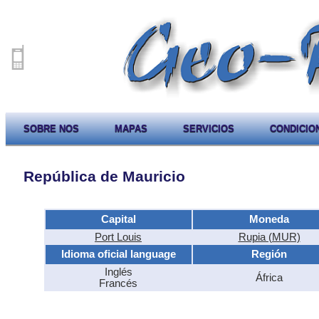
SOBRE NOS
MAPAS
SERVICIOS
CONDICIO
República de Mauricio
Capital
Moneda
Port Louis
Rupia (MUR)
Idioma oficial language
Región
Inglés
África
Francés