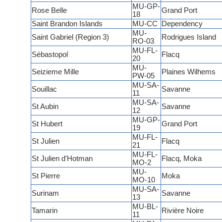
MU-GP-
Rose Belle
Grand Port
18
Saint Brandon Islands
MU-CC
Dependency
MU-
Saint Gabriel (Region 3)
Rodrigues Island
RO-03
MU-FL-
Sébastopol
Flacq
20
MU-
Seizieme Mille
Plaines Wilhems
PW-05
MU-SA-
Souillac
Savanne
11
MU-SA-
St Aubin
Savanne
12
MU-GP-
St Hubert
Grand Port
19
MU-FL-
St Julien
Flacq
21
MU-FL-
St Julien d'Hotman
Flacq, Moka
MO-2
MU-
St Pierre
Moka
MO-10
MU-SA-
Surinam
Savanne
13
MU-BL-
Tamarin
Rivière Noire
11