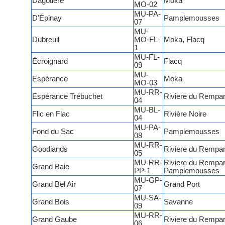
Dagotière
Moka
MO-02
MU-PA-
D'Épinay
Pamplemousses
07
MU-
Dubreuil
MO-FL-
Moka, Flacq
1
MU-FL-
Écroignard
Flacq
09
MU-
Espérance
Moka
MO-03
MU-RR-
Espérance Trébuchet
Riviere du Rempar
04
MU-BL-
Flic en Flac
Rivière Noire
04
MU-PA-
Fond du Sac
Pamplemousses
08
MU-RR-
Goodlands
Riviere du Rempar
05
MU-RR-
Riviere du Rempar
Grand Baie
PP-1
Pamplemousses
MU-GP-
Grand Bel Air
Grand Port
07
MU-SA-
Grand Bois
Savanne
09
MU-RR-
Grand Gaube
Riviere du Rempar
06