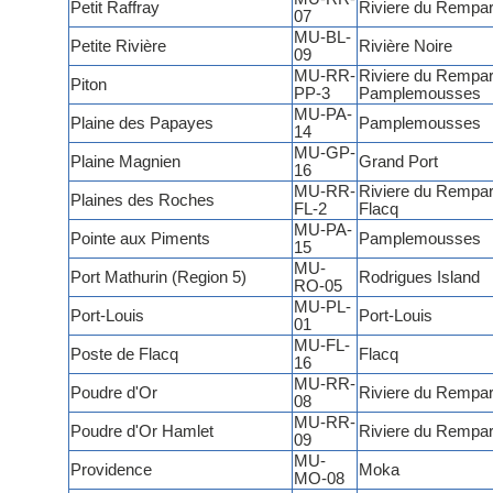
Petit Raffray
Riviere du Rempar
07
MU-BL-
Petite Rivière
Rivière Noire
09
MU-RR-
Riviere du Rempar
Piton
PP-3
Pamplemousses
MU-PA-
Plaine des Papayes
Pamplemousses
14
MU-GP-
Plaine Magnien
Grand Port
16
MU-RR-
Riviere du Rempar
Plaines des Roches
FL-2
Flacq
MU-PA-
Pointe aux Piments
Pamplemousses
15
MU-
Port Mathurin (Region 5)
Rodrigues Island
RO-05
MU-PL-
Port-Louis
Port-Louis
01
MU-FL-
Poste de Flacq
Flacq
16
MU-RR-
Poudre d'Or
Riviere du Rempar
08
MU-RR-
Poudre d'Or Hamlet
Riviere du Rempar
09
MU-
Providence
Moka
MO-08