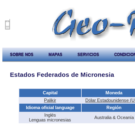
SOBRE NOS
MAPAS
SERVICIOS
CONDICIO
Estados Federados de Micronesia
Capital
Moneda
Palikir
Dólar Estadounidense (
Idioma oficial language
Región
Inglés
Australia & Oceanía
Lenguas micronesias