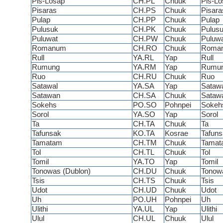
Pis-Losap
CH.PL
Chuuk
Pis-Lo
Pisaras
CH.PS
Chuuk
Pisara
Pulap
CH.PP
Chuuk
Pulap
Pulusuk
CH.PK
Chuuk
Pulus
Puluwat
CH.PW
Chuuk
Puluw
Romanum
CH.RO
Chuuk
Roma
Rull
YA.RL
Yap
Rull
Rumung
YA.RM
Yap
Rumu
Ruo
CH.RU
Chuuk
Ruo
Satawal
YA.SA
Yap
Sataw
Satawan
CH.SA
Chuuk
Sataw
Sokehs
PO.SO
Pohnpei
Sokeh
Sorol
YA.SO
Yap
Sorol
Ta
CH.TA
Chuuk
Ta
Tafunsak
KO.TA
Kosrae
Tafuns
Tamatam
CH.TM
Chuuk
Tamat
Tol
CH.TL
Chuuk
Tol
Tomil
YA.TO
Yap
Tomil
Tonowas (Dublon)
CH.DU
Chuuk
Tonowa
Tsis
CH.TS
Chuuk
Tsis
Udot
CH.UD
Chuuk
Udot
Uh
PO.UH
Pohnpei
Uh
Ulithi
YA.UL
Yap
Ulithi
Ulul
CH.UL
Chuuk
Ulul