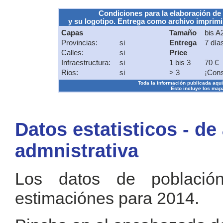
Condiciones para la elaboración de
y su logotipo. Entrega como archivo imprimib
Capas
Tamaño
bis A
Provincias:
si
Entrega
7 día
Calles:
si
Price
Infraestructura:
si
1 bis 3
70 €
Rios:
si
> 3
¡Cons
Toda la información publicada aquí s
Esto incluye los mapa
Datos estatisticos - de
admnistrativa
Los datos de població
estimaciónes para 2014.