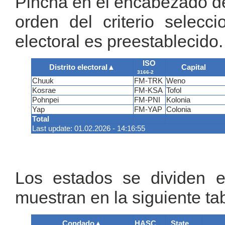
Pincha en el encabezado de 
orden del criterio selecci
electoral es preestablecido.
ISO
Distrito electoral
▲
Capital
3166-2
Chuuk
FM-TRK
Weno
Kosrae
FM-KSA
Tofol
Pohnpei
FM-PNI
Kolonia
Yap
FM-YAP
Colonia
Total
Last update: 01.02.2026 - 14:16:55
Los estados se dividen 
muestran en la siguiente tab
Condado
▲
HASC
State