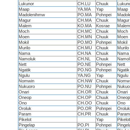
Lukunor
CH.LU
Chuuk
Lukun
Maap
YA.MA
Yap
Maap
Madolenihmw
PO.MA
Pohnpei
Madol
Magur
CH.MA
Chuuk
Magur
Malem
KO.MA
Kosrae
Male
Moch
CH.MC
Chuuk
Moch
Moen
CH.MN
Chuuk
Moen
Mokil
PO.MO
Pohnpei
Mokil
Murilo
CH.MU
Chuuk
Murilo
Nama
CH.NA
Chuuk
Nama
Namoluk
CH.NL
Chuuk
Namol
Nett
PO.NE
Pohnpei
Nett
Ngatik
PO.NG
Pohnpei
Ngatik
Ngulu
YA.NG
Yap
Ngulu
Nomwin
CH.NW
Chuuk
Nomw
Nukuoro
PO.NU
Pohnpei
Nukuo
Onari
CH.OR
Chuuk
Onari
Oneop
CH.OP
Chuuk
Oneop
Ono
CH.OO
Chuuk
Ono
Oroluk
PO.OR
Pohnpei
Oroluk
Param
CH.PR
Chuuk
Param
Pikelot
Yap
Pikelot
Pingelap
PO.PI
Pohnpei
Pingel