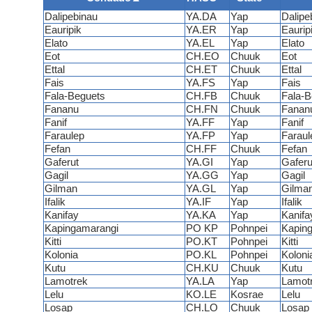
Dalipebinau
YA.DA
Yap
Dalipe
Eauripik
YA.ER
Yap
Eaurip
Elato
YA.EL
Yap
Elato
Eot
CH.EO
Chuuk
Eot
Ettal
CH.ET
Chuuk
Ettal
Fais
YA.FS
Yap
Fais
Fala-Beguets
CH.FB
Chuuk
Fala-B
Fananu
CH.FN
Chuuk
Fanan
Fanif
YA.FF
Yap
Fanif
Faraulep
YA.FP
Yap
Faraul
Fefan
CH.FF
Chuuk
Fefan
Gaferut
YA.GI
Yap
Gaferu
Gagil
YA.GG
Yap
Gagil
Gilman
YA.GL
Yap
Gilma
Ifalik
YA.IF
Yap
Ifalik
Kanifay
YA.KA
Yap
Kanifa
Kapingamarangi
PO KP
Pohnpei
Kapin
Kitti
PO.KT
Pohnpei
Kitti
Kolonia
PO.KL
Pohnpei
Koloni
Kutu
CH.KU
Chuuk
Kutu
Lamotrek
YA.LA
Yap
Lamot
Lelu
KO.LE
Kosrae
Lelu
Losap
CH.LO
Chuuk
Losap