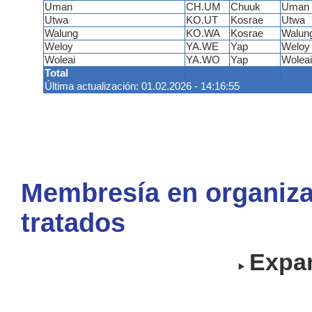
Uman
CH.UM
Chuuk
Uman
Utwa
KO.UT
Kosrae
Utwa
Walung
KO.WA
Kosrae
Walun
Weloy
YA.WE
Yap
Weloy
Woleai
YA.WO
Yap
Woleai
Total
Última actualización: 01.02.2026 - 14:16:55
Membresía en organiza
tratados
Expan