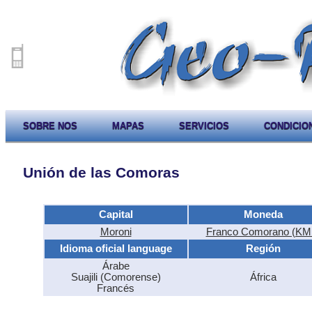
SOBRE NOS
MAPAS
SERVICIOS
CONDICIO
Unión de las Comoras
Capital
Moneda
Moroni
Franco Comorano (KM
Idioma oficial language
Región
Árabe
Suajili (Comorense)
África
Francés