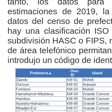
tanto, los datos para 
estimaciones de 2019, la 
datos del censo de prefe
hay una clasificación ISO 
subdivisión HASC o FIPS, ni
de área telefónico permitan
introdujo un código de ident
Own
Prefectura
▲
Island
ID
Djando
KM-01
Mohéli
Domoni
KM-02
Anjouan
Fomboni
KM-03
Mohéli
Hamahamet-Mboinkou
KM-04
Grande Comore
Hambou
KM-05
Grande Comore
Itsandra-Hamanvou
KM-06
Grande Comore
Mbadjini-Est
KM-07
Grande Comore