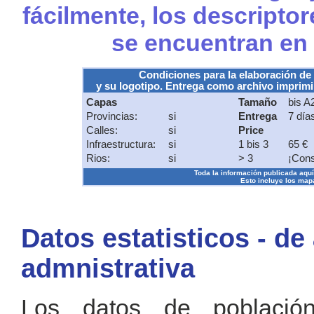
fácilmente, los descripto
se encuentran en
Condiciones para la elaboración de
y su logotipo. Entrega como archivo imprimib
Capas
Tamaño
bis A
Provincias:
si
Entrega
7 día
Calles:
si
Price
Infraestructura:
si
1 bis 3
65 €
Rios:
si
> 3
¡Cons
Toda la información publicada aquí s
Esto incluye los mapa
Datos estatisticos - de
admnistrativa
Los datos de població