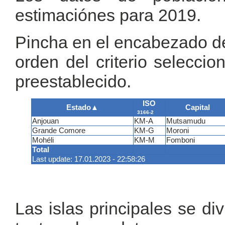
estimaciónes para 2019.
Pincha en el encabezado de 
orden del criterio selecci
preestablecido.
ISO
Estado
▲
Capital
3166-2
Anjouan
KM-A
Mutsamudu
Grande Comore
KM-G
Moroni
Mohéli
KM-M
Fomboni
Total
Last update: 17.01.2023 - 22:58:26
Las islas principales se di