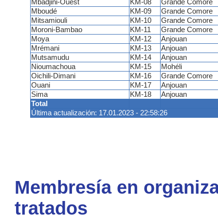
Mbadjini-Ouest
KM-08
Grande Comore
Mboudé
KM-09
Grande Comore
Mitsamiouli
KM-10
Grande Comore
Moroni-Bambao
KM-11
Grande Comore
Moya
KM-12
Anjouan
Mrémani
KM-13
Anjouan
Mutsamudu
KM-14
Anjouan
Nioumachoua
KM-15
Mohéli
Oichili-Dimani
KM-16
Grande Comore
Ouani
KM-17
Anjouan
Sima
KM-18
Anjouan
Total
Última actualización: 17.01.2023 - 22:58:26
Membresía en organiza
tratados