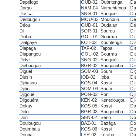
Dapélogo
OUB-02
Oubritenga
Da
Dargo
NAM-04
Namentenga
Da
Dassa
SNG-01
Sanguié
Da
Dédougou
MOU-02
Mouhoun
Dé
Déou
OUD-01
Oudalan
Dé
Di
SOR-01
Sourou
Di
Diabo
GOU-01
Gourma
Di
Dialgaye
KOT-03
Kouritenga
Di
Diapaga
TAP-02
Tapoa
Di
Diapangou
GOU-02
Gourma
Di
Didyr
SNG-02
Sanguié
Di
Diébougou
BGR-02
Bougouriba
Di
Diguel
SOM-03
Soum
Di
Dissin
IOB-02
Ioba
Di
Djibasso
KOS-04
Kossi
Dj
Djibo
SOM-04
Soum
Dj
Djigoué
PON-03
Poni
Dj
Djigouéra
KEN-02
Kénédougou
Dj
Dokuy
KOS-05
Kossi
Do
Dolo
BGR-03
Bougouriba
Do
Dori
SEN-02
Séno
Do
Doulougou
BAZ-01
Bazèga
Do
Doumbala
KOS-06
Kossi
Do
Douna
LER-02
Léraba
Do