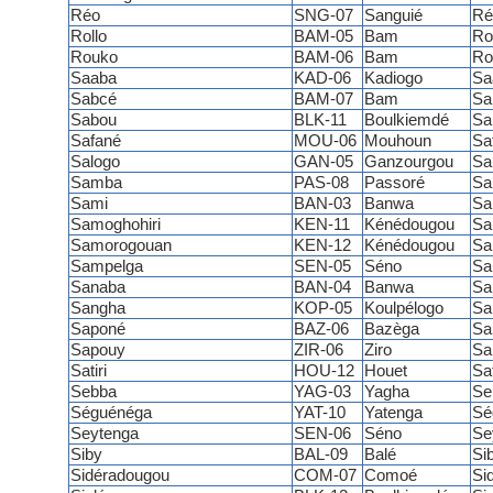
Réo
SNG-07
Sanguié
Ré
Rollo
BAM-05
Bam
Ro
Rouko
BAM-06
Bam
Ro
Saaba
KAD-06
Kadiogo
Sa
Sabcé
BAM-07
Bam
Sa
Sabou
BLK-11
Boulkiemdé
Sa
Safané
MOU-06
Mouhoun
Sa
Salogo
GAN-05
Ganzourgou
Sa
Samba
PAS-08
Passoré
Sa
Sami
BAN-03
Banwa
Sa
Samoghohiri
KEN-11
Kénédougou
Sa
Samorogouan
KEN-12
Kénédougou
Sa
Sampelga
SEN-05
Séno
Sa
Sanaba
BAN-04
Banwa
Sa
Sangha
KOP-05
Koulpélogo
Sa
Saponé
BAZ-06
Bazèga
Sa
Sapouy
ZIR-06
Ziro
Sa
Satiri
HOU-12
Houet
Sat
Sebba
YAG-03
Yagha
Se
Séguénéga
YAT-10
Yatenga
Sé
Seytenga
SEN-06
Séno
Se
Siby
BAL-09
Balé
Si
Sidéradougou
COM-07
Comoé
Si