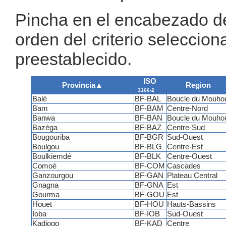
Pincha en el encabezado de 
orden del criterio seleccion
preestablecido.
ISO
Provincia
▲
Region
3166-2
Balé
BF-BAL
Boucle du Mouho
Bam
BF-BAM
Centre-Nord
Banwa
BF-BAN
Boucle du Mouho
Bazèga
BF-BAZ
Centre-Sud
Bougouriba
BF-BGR
Sud-Ouest
Boulgou
BF-BLG
Centre-Est
Boulkiemdé
BF-BLK
Centre-Ouest
Comoé
BF-COM
Cascades
Ganzourgou
BF-GAN
Plateau Central
Gnagna
BF-GNA
Est
Gourma
BF-GOU
Est
Houet
BF-HOU
Hauts-Bassins
Ioba
BF-IOB
Sud-Ouest
Kadiogo
BF-KAD
Centre