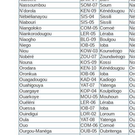
Nassoumbou
SOM-07
Soum
Na
N'dorola
KEN-09
Kénédougou
N'
Nébiélianayou
SIS-04
Sissili
Né
Niabouri
SIS-05
Sissili
Ni
Niangoloko
COM-05
Comoé
Ni
Niankorodougou
LER-05
Léraba
Ni
Niaogho
BLG-09
Boulgou
Ni
Niego
IOB-05
Ioba
Ni
Niou
KOW-03
Kourwéogo
Ni
Nobéré
ZOU-07
Zoundwéogo
No
Nouna
KOS-09
Kossi
No
Orodara
KEN-10
Kénédougou
Or
Oronkua
IOB-06
Ioba
Or
Ouagadougou
KAD-04
Kadiogo
Ou
Ouahigouya
YAT-07
Yatenga
Ou
Ouargaye
KOP-04
Koulpélogo
Ou
Ouarkoye
MOU-05
Mouhoun
Ou
Ouéléni
LER-06
Léraba
Ou
Ouessa
IOB-07
Ioba
Ou
Ouindigui
LOR-02
Loroum
Ou
Oula
YAT-08
Yatenga
Ou
Ouo
COM-06
Comoé
Ou
Ourgou-Manéga
OUB-05
Oubritenga
Ou