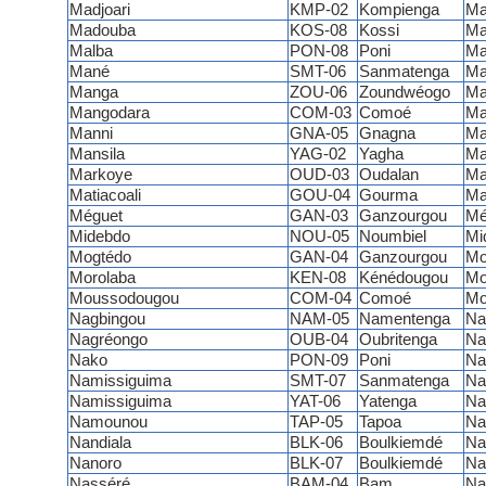
Madjoari
KMP-02
Kompienga
Ma
Madouba
KOS-08
Kossi
Ma
Malba
PON-08
Poni
Ma
Mané
SMT-06
Sanmatenga
Ma
Manga
ZOU-06
Zoundwéogo
Ma
Mangodara
COM-03
Comoé
Ma
Manni
GNA-05
Gnagna
Ma
Mansila
YAG-02
Yagha
Ma
Markoye
OUD-03
Oudalan
Ma
Matiacoali
GOU-04
Gourma
Ma
Méguet
GAN-03
Ganzourgou
Mé
Midebdo
NOU-05
Noumbiel
Mi
Mogtédo
GAN-04
Ganzourgou
Mo
Morolaba
KEN-08
Kénédougou
Mo
Moussodougou
COM-04
Comoé
Mo
Nagbingou
NAM-05
Namentenga
Na
Nagréongo
OUB-04
Oubritenga
Na
Nako
PON-09
Poni
Na
Namissiguima
SMT-07
Sanmatenga
Na
Namissiguima
YAT-06
Yatenga
Na
Namounou
TAP-05
Tapoa
Na
Nandiala
BLK-06
Boulkiemdé
Na
Nanoro
BLK-07
Boulkiemdé
Na
Nasséré
BAM-04
Bam
Na