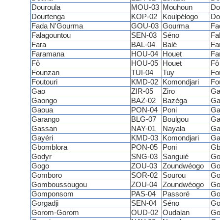
Douroula
MOU-03
Mouhoun
Do
Dourtenga
KOP-02
Koulpélogo
Do
Fada N'Gourma
GOU-03
Gourma
Fa
Falagountou
SEN-03
Séno
Fa
Fara
BAL-04
Balé
Fa
Faramana
HOU-04
Houet
Fa
Fô
HOU-05
Houet
Fô
Founzan
TUI-04
Tuy
Fo
Foutouri
KMD-02
Komondjari
Fo
Gao
ZIR-05
Ziro
Ga
Gaongo
BAZ-02
Bazèga
Ga
Gaoua
PON-04
Poni
Ga
Garango
BLG-07
Boulgou
Ga
Gassan
NAY-01
Nayala
Ga
Gayéri
KMD-03
Komondjari
Ga
Gbomblora
PON-05
Poni
Gb
Godyr
SNG-03
Sanguié
Go
Gogo
ZOU-03
Zoundwéogo
Go
Gomboro
SOR-02
Sourou
Go
Gomboussougou
ZOU-04
Zoundwéogo
Go
Gomponsom
PAS-04
Passoré
Go
Gorgadji
SEN-04
Séno
Go
Gorom-Gorom
OUD-02
Oudalan
Go