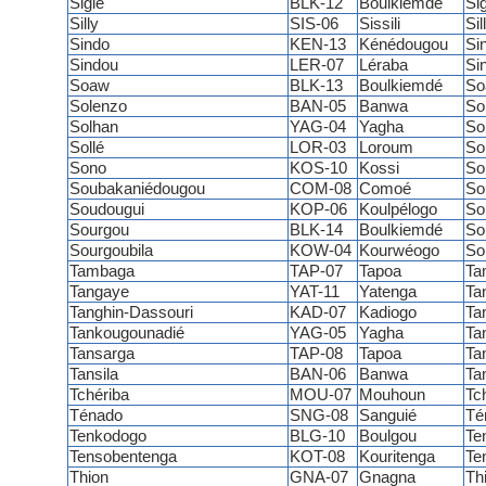
Siglé
BLK-12
Boulkiemdé
Sig
Silly
SIS-06
Sissili
Sil
Sindo
KEN-13
Kénédougou
Si
Sindou
LER-07
Léraba
Si
Soaw
BLK-13
Boulkiemdé
So
Solenzo
BAN-05
Banwa
So
Solhan
YAG-04
Yagha
So
Sollé
LOR-03
Loroum
Sol
Sono
KOS-10
Kossi
So
Soubakaniédougou
COM-08
Comoé
So
Soudougui
KOP-06
Koulpélogo
So
Sourgou
BLK-14
Boulkiemdé
So
Sourgoubila
KOW-04
Kourwéogo
So
Tambaga
TAP-07
Tapoa
Ta
Tangaye
YAT-11
Yatenga
Ta
Tanghin-Dassouri
KAD-07
Kadiogo
Ta
Tankougounadié
YAG-05
Yagha
Ta
Tansarga
TAP-08
Tapoa
Ta
Tansila
BAN-06
Banwa
Tan
Tchériba
MOU-07
Mouhoun
Tc
Ténado
SNG-08
Sanguié
Té
Tenkodogo
BLG-10
Boulgou
Te
Tensobentenga
KOT-08
Kouritenga
Te
Thion
GNA-07
Gnagna
Th