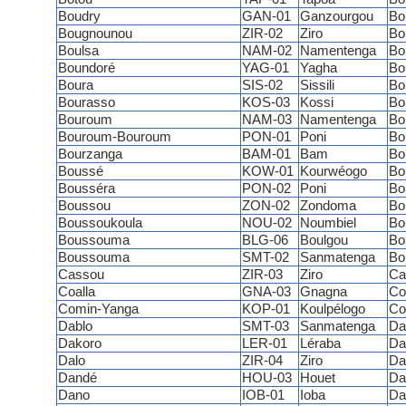
Boudry
GAN-01
Ganzourgou
Bo
Bougnounou
ZIR-02
Ziro
Bo
Boulsa
NAM-02
Namentenga
Bo
Boundoré
YAG-01
Yagha
Bo
Boura
SIS-02
Sissili
Bo
Bourasso
KOS-03
Kossi
Bo
Bouroum
NAM-03
Namentenga
Bo
Bouroum-Bouroum
PON-01
Poni
Bo
Bourzanga
BAM-01
Bam
Bo
Boussé
KOW-01
Kourwéogo
Bo
Bousséra
PON-02
Poni
Bo
Boussou
ZON-02
Zondoma
Bo
Boussoukoula
NOU-02
Noumbiel
Bo
Boussouma
BLG-06
Boulgou
Bo
Boussouma
SMT-02
Sanmatenga
Bo
Cassou
ZIR-03
Ziro
Ca
Coalla
GNA-03
Gnagna
Co
Comin-Yanga
KOP-01
Koulpélogo
Co
Dablo
SMT-03
Sanmatenga
Da
Dakoro
LER-01
Léraba
Da
Dalo
ZIR-04
Ziro
Da
Dandé
HOU-03
Houet
Da
Dano
IOB-01
Ioba
Da