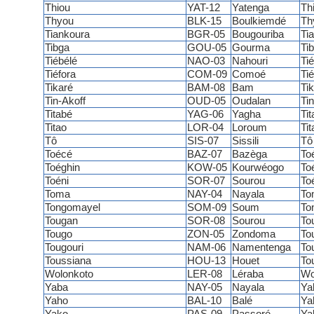
Thiou
YAT-12
Yatenga
Th
Thyou
BLK-15
Boulkiemdé
Th
Tiankoura
BGR-05
Bougouriba
Ti
Tibga
GOU-05
Gourma
Ti
Tiébélé
NAO-03
Nahouri
Ti
Tiéfora
COM-09
Comoé
Tié
Tikaré
BAM-08
Bam
Ti
Tin-Akoff
OUD-05
Oudalan
Tin
Titabé
YAG-06
Yagha
Tit
Titao
LOR-04
Loroum
Tit
Tô
SIS-07
Sissili
Tô
Toécé
BAZ-07
Bazèga
To
Toéghin
KOW-05
Kourwéogo
To
Toéni
SOR-07
Sourou
To
Toma
NAY-04
Nayala
To
Tongomayel
SOM-09
Soum
To
Tougan
SOR-08
Sourou
To
Tougo
ZON-05
Zondoma
To
Tougouri
NAM-06
Namentenga
To
Toussiana
HOU-13
Houet
To
Wolonkoto
LER-08
Léraba
Wo
Yaba
NAY-05
Nayala
Ya
Yaho
BAL-10
Balé
Ya