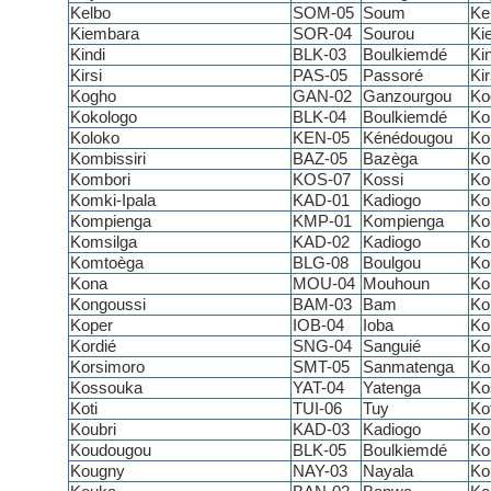
Kelbo
SOM-05
Soum
Ke
Kiembara
SOR-04
Sourou
Ki
Kindi
BLK-03
Boulkiemdé
Kin
Kirsi
PAS-05
Passoré
Kir
Kogho
GAN-02
Ganzourgou
Ko
Kokologo
BLK-04
Boulkiemdé
Ko
Koloko
KEN-05
Kénédougou
Ko
Kombissiri
BAZ-05
Bazèga
Ko
Kombori
KOS-07
Kossi
Ko
Komki-Ipala
KAD-01
Kadiogo
Ko
Kompienga
KMP-01
Kompienga
Ko
Komsilga
KAD-02
Kadiogo
Ko
Komtoèga
BLG-08
Boulgou
Ko
Kona
MOU-04
Mouhoun
Ko
Kongoussi
BAM-03
Bam
Ko
Koper
IOB-04
Ioba
Ko
Kordié
SNG-04
Sanguié
Ko
Korsimoro
SMT-05
Sanmatenga
Ko
Kossouka
YAT-04
Yatenga
Ko
Koti
TUI-06
Tuy
Kot
Koubri
KAD-03
Kadiogo
Ko
Koudougou
BLK-05
Boulkiemdé
Ko
Kougny
NAY-03
Nayala
Ko