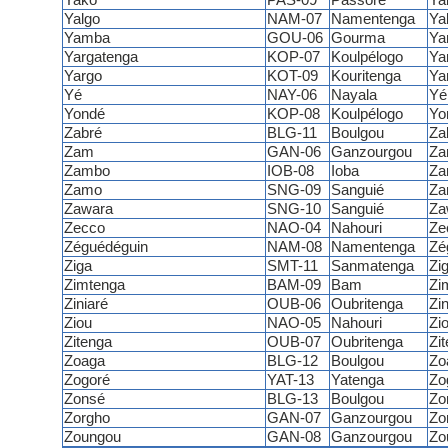
Yako
PAS-09
Passoré
Ya
Yalgo
NAM-07
Namentenga
Ya
Yamba
GOU-06
Gourma
Ya
Yargatenga
KOP-07
Koulpélogo
Ya
Yargo
KOT-09
Kouritenga
Ya
Yé
NAY-06
Nayala
Yé
Yondé
KOP-08
Koulpélogo
Yo
Zabré
BLG-11
Boulgou
Za
Zam
GAN-06
Ganzourgou
Z
Zambo
IOB-08
Ioba
Za
Zamo
SNG-09
Sanguié
Za
Zawara
SNG-10
Sanguié
Za
Zecco
NAO-04
Nahouri
Ze
Zéguédéguin
NAM-08
Namentenga
Zé
Ziga
SMT-11
Sanmatenga
Zi
Zimtenga
BAM-09
Bam
Zi
Ziniaré
OUB-06
Oubritenga
Zin
Ziou
NAO-05
Nahouri
Zi
Zitenga
OUB-07
Oubritenga
Zi
Zoaga
BLG-12
Boulgou
Zo
Zogoré
YAT-13
Yatenga
Zo
Zonsé
BLG-13
Boulgou
Zo
Zorgho
GAN-07
Ganzourgou
Zo
Zoungou
GAN-08
Ganzourgou
Zo