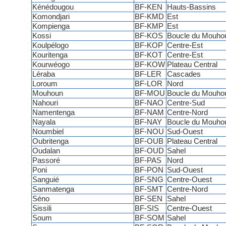
Kénédougou
BF-KEN
Hauts-Bassins
Komondjari
BF-KMD
Est
Kompienga
BF-KMP
Est
Kossi
BF-KOS
Boucle du Mouho
Koulpélogo
BF-KOP
Centre-Est
Kouritenga
BF-KOT
Centre-Est
Kourwéogo
BF-KOW
Plateau Central
Léraba
BF-LER
Cascades
Loroum
BF-LOR
Nord
Mouhoun
BF-MOU
Boucle du Mouho
Nahouri
BF-NAO
Centre-Sud
Namentenga
BF-NAM
Centre-Nord
Nayala
BF-NAY
Boucle du Mouho
Noumbiel
BF-NOU
Sud-Ouest
Oubritenga
BF-OUB
Plateau Central
Oudalan
BF-OUD
Sahel
Passoré
BF-PAS
Nord
Poni
BF-PON
Sud-Ouest
Sanguié
BF-SNG
Centre-Ouest
Sanmatenga
BF-SMT
Centre-Nord
Séno
BF-SEN
Sahel
Sissili
BF-SIS
Centre-Ouest
Soum
BF-SOM
Sahel