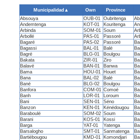
Municipalidad
▲
Own
Province
Absouya
OUB-01
Oubritenga
Ab
Andemtenga
KOT-01
Kouritenga
An
Arbinda
SOM-01
Soum
Ar
Arbollé
PAS-01
Passoré
Ar
Bagaré
PAS-02
Passoré
Ba
Bagassi
BAL-01
Balé
Ba
Bagré
BLG-01
Boulgou
Ba
Bakata
ZIR-01
Ziro
Ba
Balavé
BAN-01
Banwa
Ba
Bama
HOU-01
Houet
Ba
Bana
BAL-02
Balé
Ba
Bané
BLG-02
Boulgou
Ba
Banfora
COM-01
Comoé
Ba
Banh
LOR-01
Loroum
Ba
Bani
SEN-01
Séno
Ba
Banzon
KEN-01
Kénédougou
Ba
Baraboulé
SOM-02
Soum
Ba
Barani
KOS-01
Kossi
Ba
Barga
YAT-01
Yatenga
Ba
Barsalogho
SMT-01
Sanmatenga
Ba
Bartiébougou
KMD-01
Komondjari
Ba