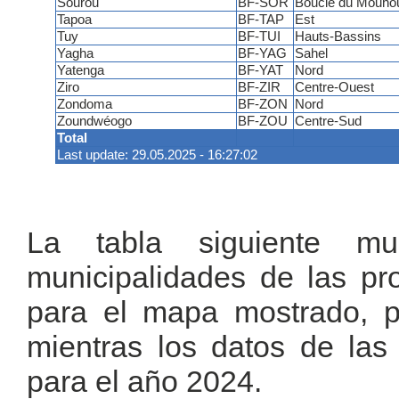
Sourou
BF-SOR
Boucle du Mouho
Tapoa
BF-TAP
Est
Tuy
BF-TUI
Hauts-Bassins
Yagha
BF-YAG
Sahel
Yatenga
BF-YAT
Nord
Ziro
BF-ZIR
Centre-Ouest
Zondoma
BF-ZON
Nord
Zoundwéogo
BF-ZOU
Centre-Sud
Total
Last update: 29.05.2025 - 16:27:02
La tabla siguiente m
municipalidades de las pr
para el mapa mostrado, p
mientras los datos de las
para el año 2024.