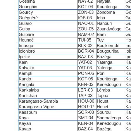
Gossina
NAY-02
Nayala
Go
Gounghin
KOT-04
Kouritenga
Go
Gourcy
ZON-03
Zondoma
Go
Guéguéré
IOB-03
Ioba
Gu
Guiaro
NAO-01
Nahouri
Gu
Guiba
ZOU-05
Zoundwéogo
Gu
Guibaré
BAM-02
Bam
Gu
Houndé
TUI-05
Tuy
Ho
Imasgo
BLK-02
Boulkiemdé
Im
Iolonioro
BGR-04
Bougouriba
Iol
Ipelcé
BAZ-03
Bazèga
Ipe
Kaïn
YAT-02
Yatenga
Ka
Kalsaka
YAT-03
Yatenga
Ka
Kampti
PON-06
Poni
Ka
Kando
KOT-05
Kouritenga
Ka
Kangala
KEN-03
Kénédougou
Ka
Kankalaba
LER-03
Léraba
Ka
Kantchari
TAP-03
Tapoa
Ka
Karangasso-Sambla
HOU-06
Houet
Ka
Karangasso-Vigué
HOU-07
Houet
Ka
Kassoum
SOR-03
Sourou
Ka
Kaya
SMT-04
Sanmatenga
Ka
Kayan
KEN-04
Kénédougou
Ka
Kayao
BAZ-04
Bazèga
Ka