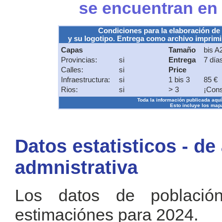
se encuentran en
Condiciones para la elaboración de
y su logotipo. Entrega como archivo imprimib
Capas
Tamaño
bis A
Provincias:
si
Entrega
7 día
Calles:
si
Price
Infraestructura:
si
1 bis 3
85 €
Rios:
si
> 3
¡Cons
Toda la información publicada aquí s
Esto incluye los mapa
Datos estatisticos - de
admnistrativa
Los datos de població
estimaciónes para 2024.