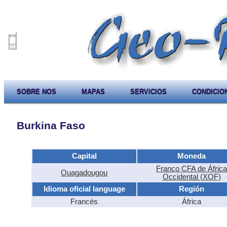
SOBRE NOS
MAPAS
SERVICIOS
CONDICIO
Burkina Faso
Capital
Moneda
Franco CFA de África
Ouagadougou
Occidental (XOF)
Idioma oficial language
Región
Francés
África