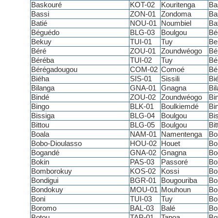
Baskouré
KOT-02
Kouritenga
Ba
Bassi
ZON-01
Zondoma
Ba
Batié
NOU-01
Noumbiel
Ba
Béguédo
BLG-03
Boulgou
Bé
Bekuy
TUI-01
Tuy
Be
Béré
ZOU-01
Zoundwéogo
Bé
Béréba
TUI-02
Tuy
Bé
Bérégadougou
COM-02
Comoé
Bé
Biéha
SIS-01
Sissili
Bi
Bilanga
GNA-01
Gnagna
Bi
Bindé
ZOU-02
Zoundwéogo
Bi
Bingo
BLK-01
Boulkiemdé
Bi
Bissiga
BLG-04
Boulgou
Bi
Bittou
BLG-05
Boulgou
Bit
Boala
NAM-01
Namentenga
Bo
Bobo-Dioulasso
HOU-02
Houet
Bo
Bogandé
GNA-02
Gnagna
Bo
Bokin
PAS-03
Passoré
Bo
Bomborokuy
KOS-02
Kossi
Bo
Bondigui
BGR-01
Bougouriba
Bo
Bondokuy
MOU-01
Mouhoun
Bo
Boni
TUI-03
Tuy
Bo
Boromo
BAL-03
Balé
Bo
Botou
TAP-01
Tapoa
Bo