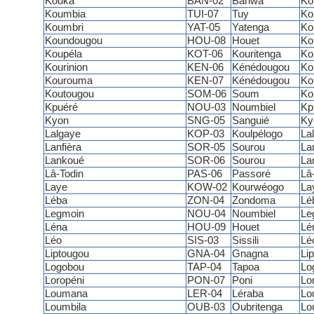
Kouka
BAN-02
Banwa
Ko
Koumbia
TUI-07
Tuy
Ko
Koumbri
YAT-05
Yatenga
Ko
Koundougou
HOU-08
Houet
Ko
Koupéla
KOT-06
Kouritenga
Ko
Kourinion
KEN-06
Kénédougou
Ko
Kourouma
KEN-07
Kénédougou
Ko
Koutougou
SOM-06
Soum
Ko
Kpuéré
NOU-03
Noumbiel
Kp
Kyon
SNG-05
Sanguié
Ky
Lalgaye
KOP-03
Koulpélogo
La
Lanfièra
SOR-05
Sourou
Lan
Lankoué
SOR-06
Sourou
La
Lâ-Todin
PAS-06
Passoré
Lâ
Laye
KOW-02
Kourwéogo
La
Léba
ZON-04
Zondoma
Lé
Legmoin
NOU-04
Noumbiel
Le
Léna
HOU-09
Houet
Lé
Léo
SIS-03
Sissili
Lé
Liptougou
GNA-04
Gnagna
Li
Logobou
TAP-04
Tapoa
Lo
Loropéni
PON-07
Poni
Lo
Loumana
LER-04
Léraba
Lo
Loumbila
OUB-03
Oubritenga
Lo