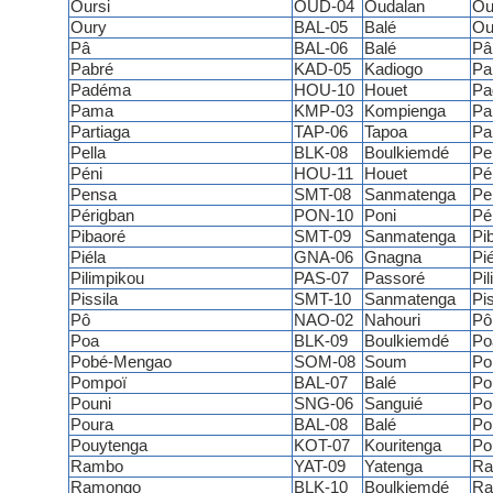
Oursi
OUD-04
Oudalan
Ou
Oury
BAL-05
Balé
Ou
Pâ
BAL-06
Balé
Pâ
Pabré
KAD-05
Kadiogo
Pa
Padéma
HOU-10
Houet
Pa
Pama
KMP-03
Kompienga
Pa
Partiaga
TAP-06
Tapoa
Pa
Pella
BLK-08
Boulkiemdé
Pel
Péni
HOU-11
Houet
Pé
Pensa
SMT-08
Sanmatenga
Pe
Périgban
PON-10
Poni
Pé
Pibaoré
SMT-09
Sanmatenga
Pi
Piéla
GNA-06
Gnagna
Pié
Pilimpikou
PAS-07
Passoré
Pi
Pissila
SMT-10
Sanmatenga
Pis
Pô
NAO-02
Nahouri
Pô
Poa
BLK-09
Boulkiemdé
Po
Pobé-Mengao
SOM-08
Soum
Po
Pompoï
BAL-07
Balé
Po
Pouni
SNG-06
Sanguié
Po
Poura
BAL-08
Balé
Po
Pouytenga
KOT-07
Kouritenga
Po
Rambo
YAT-09
Yatenga
Ra
Ramongo
BLK-10
Boulkiemdé
Ra