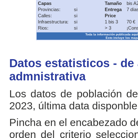
Capas
Tamaño
bis A
Provincias:
si
Entrega
7 día
Calles:
si
Price
Infraestructura:
si
1 bis 3
70 €
Rios:
si
> 3
¡Cons
Toda la información publicada aquí s
Esto incluye los mapa
Datos estatisticos - de
admnistrativa
Los datos de población de
2023, última data disponble
Pincha en el encabezado de 
orden del criterio selecci