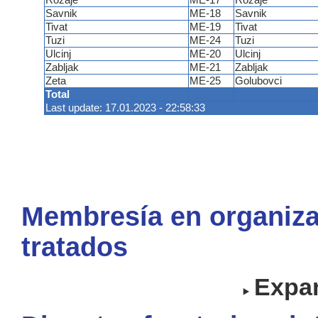
Rozaje
ME-17
Rozaje
Savnik
ME-18
Savnik
Tivat
ME-19
Tivat
Tuzi
ME-24
Tuzi
Ulcinj
ME-20
Ulcinj
Zabljak
ME-21
Zabljak
Zeta
ME-25
Golubovci
Total
Last update: 17.01.2023 - 22:58:33
Membresía en organiza
tratados
Expan