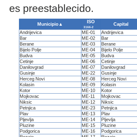
es preestablecido.
ISO
Municipio
▲
Capital
3166-2
Andrijevica
ME-01
Andrijevica
Bar
ME-02
Bar
Berane
ME-03
Berane
Bijelo Polje
ME-04
Bijelo Polje
Budva
ME-05
Budva
Cetinje
ME-06
Cetinje
Danilovgrad
ME-07
Danilovgrad
Gusinje
ME-22
Gusinje
Herceg Novi
ME-08
Herceg Novi
Kolasin
ME-09
Kolasin
Kotor
ME-10
Kotor
Mojkovac
ME-11
Mojkovac
Niksic
ME-12
Niksic
Petnjica
ME-23
Petnjica
Plav
ME-13
Plav
Pljevlja
ME-14
Pljevlja
Pluzine
ME-15
Pluzine
Podgorica
ME-16
Podgorica