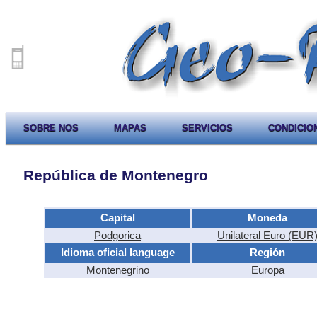
SOBRE NOS
MAPAS
SERVICIOS
CONDICIO
República de Montenegro
Capital
Moneda
Podgorica
Unilateral Euro (EUR
Idioma oficial language
Región
Montenegrino
Europa