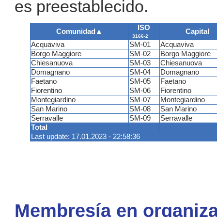
es preestablecido.
ISO
Comunidad
▲
Capital
3166-2
Acquaviva
SM-01
Acquaviva
Borgo Maggiore
SM-02
Borgo Maggiore
Chiesanuova
SM-03
Chiesanuova
Domagnano
SM-04
Domagnano
Faetano
SM-05
Faetano
Fiorentino
SM-06
Fiorentino
Montegiardino
SM-07
Montegiardino
San Marino
SM-08
San Marino
Serravalle
SM-09
Serravalle
Total
Last update: 17.01.2023 - 22:58:36
Membresía en organiza