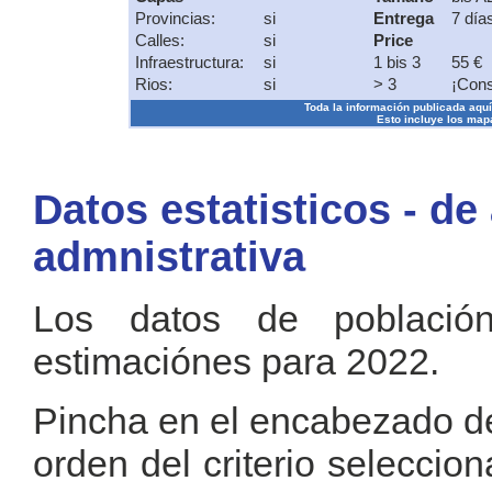
Provincias:
si
Entrega
7 día
Calles:
si
Price
Infraestructura:
si
1 bis 3
55 €
Rios:
si
> 3
¡Cons
Toda la información publicada aquí s
Esto incluye los mapa
Datos estatisticos - de
admnistrativa
Los datos de població
estimaciónes para 2022.
Pincha en el encabezado de 
orden del criterio selecci