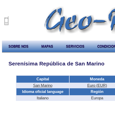
SOBRE NOS
MAPAS
SERVICIOS
CONDICIO
Serenísima República de San Marino
Capital
Moneda
San Marino
Euro (EUR)
Idioma oficial language
Región
Italiano
Europa