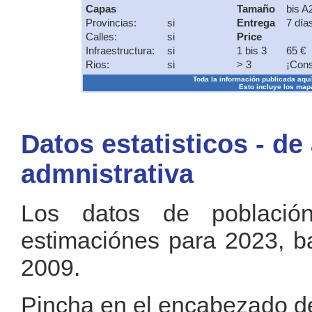
Capas
Tamaño
bis A
Provincias:
si
Entrega
7 día
Calles:
si
Price
Infraestructura:
si
1 bis 3
65 €
Rios:
si
> 3
¡Cons
Toda la información publicada aquí s
Esto incluye los mapa
Datos estatisticos - de
admnistrativa
Los datos de població
estimaciónes para 2023, b
2009.
Pincha en el encabezado de 