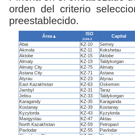
orden del criterio selecc
preestablecido.
ISO
Área
▲
Capital
3166-2
Abai
KZ-10
Semey
Akmola
KZ-11
Kokshetau
Aktobe
KZ-15
Aktobe
Almaty
KZ-19
Taldykorgan
Almaty City
KZ-75
Almaty
Astana City
KZ-71
Astana
Atyrau
KZ-23
Atyrau
East Kazakhstan
KZ-63
Oskemen
Jambyl
KZ-31
Taraz
Jetisu
KZ-33
Taldykorgan
Karagandy
KZ-35
Karaganda
Kostanay
KZ-39
Kostanay
Kyzylorda
KZ-43
Kyzylorda
Mangystau
KZ-47
Aktau
North Kazakhstan
KZ-59
Petropavl
Pavlodar
KZ-55
Pavlodar