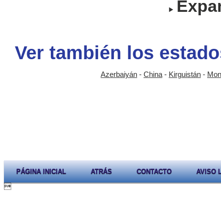
Expan
Ver también los estado
Azerbaiyán
-
China
-
Kirguistán
-
Mon
PÁGINA INICIAL
ATRÁS
CONTACTO
AVISO 
