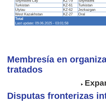
Shymkent City
KZ-79
Shymkent
Turkistan
KZ-61
Turkistan
Ulytau
KZ-62
Jezkazgan
West Kazakhstan
KZ-27
Oral
Total
Last update: 09.06.2025 - 03:01:58
Membresía en organiza
tratados
Expan
Disputas fronterizas i