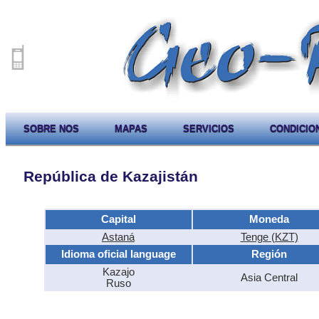
SOBRE NOS
MAPAS
SERVICIOS
CONDICIO
República de Kazajistán
Capital
Moneda
Astaná
Tenge (KZT)
Idioma oficial language
Región
Kazajo
Asia Central
Ruso