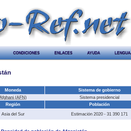
CONDICIONES
ENLACES
AYUDA
LENGUA
stán
Moneda
Sistema de gobierno
Afghani (AFN)
Sistema presidencial
Región
Población
Asia del Sur
Estimación 2020 - 31 390 171