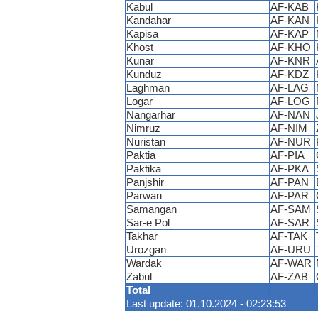
Kabul
AF-KAB
Kandahar
AF-KAN
Kapisa
AF-KAP
Khost
AF-KHO
Kunar
AF-KNR
Kunduz
AF-KDZ
Laghman
AF-LAG
Logar
AF-LOG
Nangarhar
AF-NAN
Nimruz
AF-NIM
Nuristan
AF-NUR
Paktia
AF-PIA
Paktika
AF-PKA
Panjshir
AF-PAN
Parwan
AF-PAR
Samangan
AF-SAM
Sar-e Pol
AF-SAR
Takhar
AF-TAK
Urozgan
AF-URU
Wardak
AF-WAR
Zabul
AF-ZAB
Total
Last update: 01.10.2024 - 02:23:53