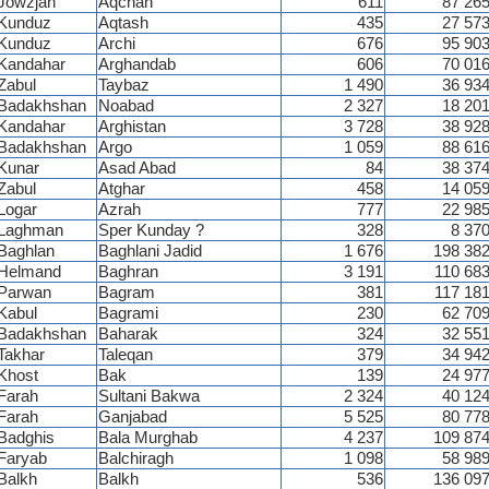
Jowzjan
Aqchah
611
87 26
Kunduz
Aqtash
435
27 57
Kunduz
Archi
676
95 90
Kandahar
Arghandab
606
70 01
Zabul
Taybaz
1 490
36 93
Badakhshan
Noabad
2 327
18 20
Kandahar
Arghistan
3 728
38 92
Badakhshan
Argo
1 059
88 61
Kunar
Asad Abad
84
38 37
Zabul
Atghar
458
14 05
Logar
Azrah
777
22 98
Laghman
Sper Kunday ?
328
8 37
Baghlan
Baghlani Jadid
1 676
198 38
Helmand
Baghran
3 191
110 68
Parwan
Bagram
381
117 18
Kabul
Bagrami
230
62 70
Badakhshan
Baharak
324
32 55
Takhar
Taleqan
379
34 94
Khost
Bak
139
24 97
Farah
Sultani Bakwa
2 324
40 12
Farah
Ganjabad
5 525
80 77
Badghis
Bala Murghab
4 237
109 87
Faryab
Balchiragh
1 098
58 98
Balkh
Balkh
536
136 09