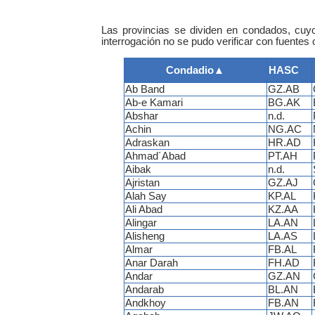
Las provincias se dividen en condados, cuy
interrogación no se pudo verificar con fuentes o
Condadio
▲
HASC
Ab Band
GZ.AB
Ab-e Kamari
BG.AK
Abshar
n.d.
Achin
NG.AC
Adraskan
HR.AD
Ahmad´Abad
PT.AH
Aibak
n.d.
Ajristan
GZ.AJ
Alah Say
KP.AL
Ali Abad
KZ.AA
Alingar
LA.AN
Alisheng
LA.AS
Almar
FB.AL
Anar Darah
FH.AD
Andar
GZ.AN
Andarab
BL.AN
Andkhoy
FB.AN