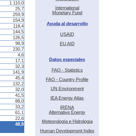
1 110,0
International
25,7
Monetary Fund
259,9
154,9
Ayuda al desarrollo
118,4
144,5
USAID
126,5
98,9
EU AID
230,7
4,6
Datos especiales
17,1
32,3
FAO - Statistics
141,9
45,4
FAO - Country Profile
132,2
UN Environment
32,0
41,5
IEA Energy Atlas
88,0
33,2
IRENA
Alternative Energy
61,1
22,6
Meteorología e Hidrología
48,9
Human Development Index