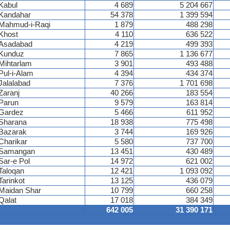
Kabul
4 689
5 204 667
Kandahar
54 378
1 399 594
Mahmud-i-Raqi
1 879
488 298
Khost
4 110
636 522
Asadabad
4 219
499 393
Kunduz
7 865
1 136 677
Mihtarlam
3 901
493 488
Pul-i-Alam
4 394
434 374
Jalalabad
7 376
1 701 698
Zaranj
40 266
183 554
Parun
9 579
163 814
Gardez
5 466
611 952
Sharana
18 938
775 498
Bazarak
3 744
169 926
Charikar
5 580
737 700
Samangan
13 451
430 489
Sar-e Pol
14 972
621 002
Taloqan
12 421
1 093 092
Tarinkot
13 125
436 079
Maidan Shar
10 799
660 258
Qalat
17 018
384 349
642 005
31 390 171