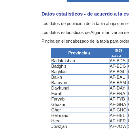
Datos estatisticos - de acuerdo a la e
Los datos de población de la tabla abajo son 
Los datos estadísticos de Afganistán varian se
Pincha en el encabezado de la tabla para ordena
ISO
Provincia
▲
3166-2
Badakhshan
AF-BDS
Badghis
AF-BDG
Baghlan
AF-BGL
Balkh
AF-BAL
Bamyan
AF-BAM
Daykundi
AF-DAY
Farah
AF-FRA
Faryab
AF-FYB
Ghazni
AF-GHA
Ghor
AF-GHO
Helmand
AF-HEL
Herat
AF-HER
Jowzjan
AF-JOW