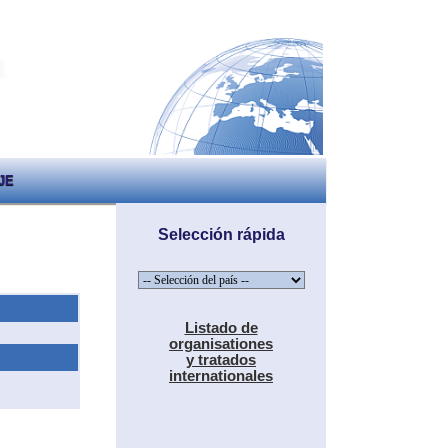
JE
Selección rápida
Listado de
organisationes
y tratados
internationales