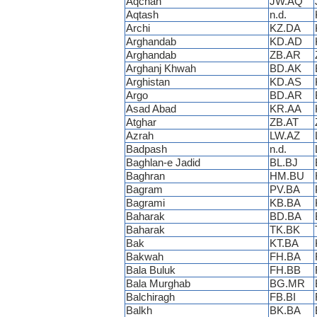
Aqchah
JW.AQ
Aqtash
n.d.
Archi
KZ.DA
Arghandab
KD.AD
Arghandab
ZB.AR
Arghanj Khwah
BD.AK
Arghistan
KD.AS
Argo
BD.AR
Asad Abad
KR.AA
Atghar
ZB.AT
Azrah
LW.AZ
Badpash
n.d.
Baghlan-e Jadid
BL.BJ
Baghran
HM.BU
Bagram
PV.BA
Bagrami
KB.BA
Baharak
BD.BA
Baharak
TK.BK
Bak
KT.BA
Bakwah
FH.BA
Bala Buluk
FH.BB
Bala Murghab
BG.MR
Balchiragh
FB.BI
Balkh
BK.BA