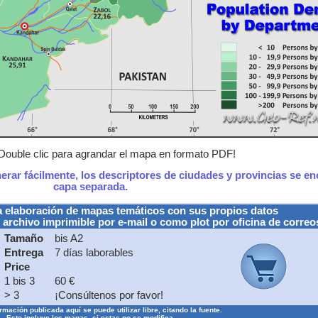
Double clic para agrandar el mapa en formato PDF!
nerar fácilmente, los descriptores de ciudades y provincias se e
capa separada.
a elaboración de mapas temáticos con sus propios datos
 archivo imprimible por e-mail o como plot por oficina de correo
Tamaño
bis A2
Entrega
7 días laborables
Price
1 bis 3
60 €
> 3
¡Consúltenos por favor!
rmación publicada aquí se puede utilizar libre, citando la fuente.
Esto incluye los mapas, si estas no se modifica.