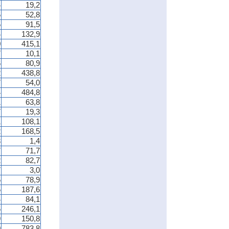
4
19,2
5
52,8
5
91,5
4
132,9
0
415,1
7
10,1
6
80,9
2
438,8
7
54,0
4
484,8
1
63,8
7
19,3
1
108,1
2
168,5
3
1,4
7
71,7
2
82,7
7
3,0
5
78,9
5
187,6
4
84,1
6
246,1
9
150,8
0
783,8