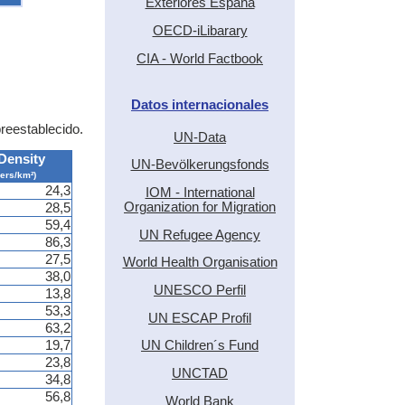
Exteriores España
OECD-iLibarary
CIA - World Factbook
Datos internacionales
preestablecido.
UN-Data
Density
UN-Bevölkerungsfonds
pers/km²)
24,3
IOM - International
Organization for Migration
28,5
59,4
UN Refugee Agency
86,3
27,5
World Health Organisation
38,0
UNESCO Perfil
13,8
53,3
UN ESCAP Profil
63,2
19,7
UN Children´s Fund
23,8
UNCTAD
34,8
56,8
World Bank