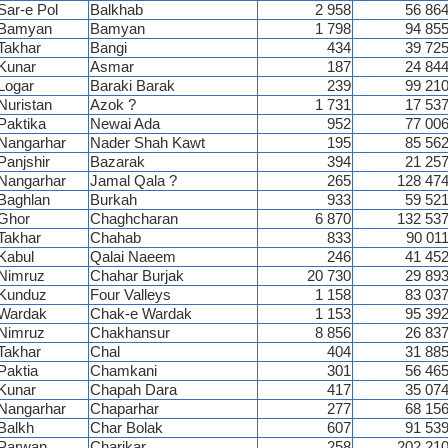
Sar-e Pol
Balkhab
2 958
56 86
Bamyan
Bamyan
1 798
94 85
Takhar
Bangi
434
39 72
Kunar
Asmar
187
24 84
Logar
Baraki Barak
239
99 21
Nuristan
Azok ?
1 731
17 53
Paktika
Newai Ada
952
77 00
Nangarhar
Nader Shah Kawt
195
85 56
Panjshir
Bazarak
394
21 25
Nangarhar
Jamal Qala ?
265
128 47
Baghlan
Burkah
933
59 52
Ghor
Chaghcharan
6 870
132 53
Takhar
Chahab
833
90 01
Kabul
Qalai Naeem
246
41 45
Nimruz
Chahar Burjak
20 730
29 89
Kunduz
Four Valleys
1 158
83 03
Wardak
Chak-e Wardak
1 153
95 39
Nimruz
Chakhansur
8 856
26 83
Takhar
Chal
404
31 88
Paktia
Chamkani
301
56 46
Kunar
Chapah Dara
417
35 07
Nangarhar
Chaparhar
277
68 15
Balkh
Char Bolak
607
91 53
Parwan
Charikar
258
202 21