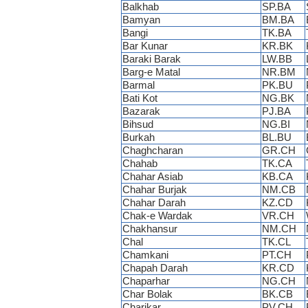
Balkhab
SP.BA
Bamyan
BM.BA
Bangi
TK.BA
Bar Kunar
KR.BK
Baraki Barak
LW.BB
Barg-e Matal
NR.BM
Barmal
PK.BU
Bati Kot
NG.BK
Bazarak
PJ.BA
Bihsud
NG.BI
Burkah
BL.BU
Chaghcharan
GR.CH
Chahab
TK.CA
Chahar Asiab
KB.CA
Chahar Burjak
NM.CB
Chahar Darah
KZ.CD
Chak-e Wardak
VR.CH
Chakhansur
NM.CH
Chal
TK.CL
Chamkani
PT.CH
Chapah Darah
KR.CD
Chaparhar
NG.CH
Char Bolak
BK.CB
Charikar
PV.CH