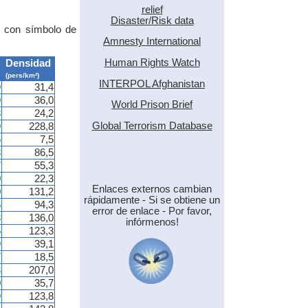
relief
Disaster/Risk data
s con símbolo de
Amnesty International
Human Rights Watch
Densidad
(pers/km²)
INTERPOL Afghanistan
9
31,4
9
36,0
World Prison Brief
8
24,2
Global Terrorism Database
9
228,8
6
7,5
8
86,5
7
55,3
0
22,3
Enlaces externos cambian
0
131,2
rápidamente - Si se obtiene un
6
94,3
error de enlace - Por favor,
3
136,0
infórmenos!
5
123,3
9
39,1
7
18,5
3
207,0
0
35,7
9
123,8