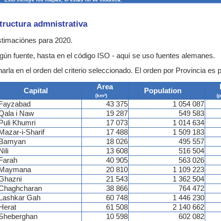
structura admnistrativa
estimaciónes para 2020.
gún fuente, hasta en el código ISO - aquí se uso fuentes alemanes.
rla en el orden del criterio seleccionado. El orden por Provincia es 
Area
Capital
Population
(km²)
(
Fayzabad
43 375
1 054 087
Qala i Naw
19 287
549 583
Puli Khumri
17 073
1 014 634
Mazar-i-Sharif
17 488
1 509 183
Bamyan
18 026
495 557
Nili
13 608
516 504
Farah
40 905
563 026
Maymana
20 810
1 109 223
Ghazni
21 543
1 362 504
Chaghcharan
38 866
764 472
Lashkar Gah
60 748
1 446 230
Herat
61 508
2 140 662
Sheberghan
10 598
602 082