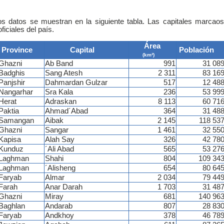
os datos se muestran en la siguiente tabla. Las capitales marcao
ficiales del país.
Área
Province
Capital
Población
(km²)
Ghazni
Ab Band
991
31 08
Badghis
Sang Atesh
2 311
83 16
Panjshir
Dahmardan Gulzar
517
12 48
Nangarhar
Sra Kala
236
53 99
Herat
Adraskan
8 113
60 71
Paktia
Ahmad´Abad
364
31 48
Samangan
Aibak
2 145
118 53
Ghazni
Sangar
1 461
32 55
Kapisa
Alah Say
326
42 78
Kunduz
´Ali Abad
565
53 27
Laghman
Shahi
804
109 34
Laghman
´Alisheng
654
80 64
Faryab
Almar
2 034
79 44
Farah
Anar Darah
1 703
31 48
Ghazni
Miray
681
140 96
Baghlan
Andarab
807
28 83
Faryab
Andkhoy
378
46 78