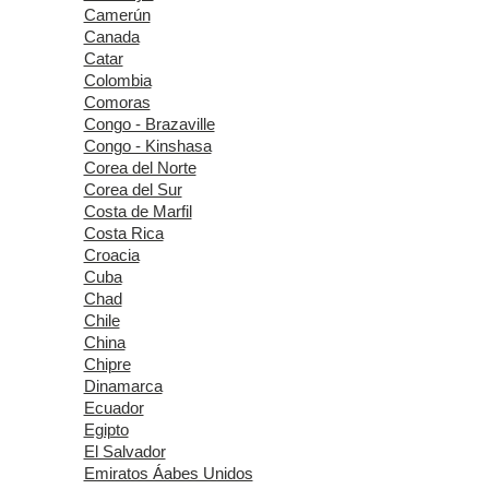
Camerún
Canada
Catar
Colombia
Comoras
Congo - Brazaville
Congo - Kinshasa
Corea del Norte
Corea del Sur
Costa de Marfil
Costa Rica
Croacia
Cuba
Chad
Chile
China
Chipre
Dinamarca
Ecuador
Egipto
El Salvador
Emiratos Áabes Unidos