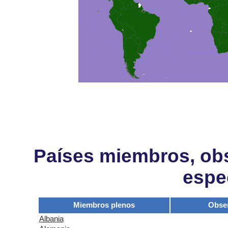
Países miembros, obs
espe
Miembros plenos
Obse
Albania