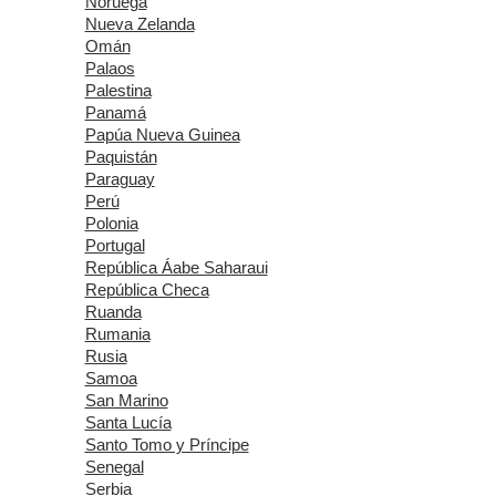
Noruega
Nueva Zelanda
Omán
Palaos
Palestina
Panamá
Papúa Nueva Guinea
Paquistán
Paraguay
Perú
Polonia
Portugal
República Áabe Saharaui
República Checa
Ruanda
Rumania
Rusia
Samoa
San Marino
Santa Lucía
Santo Tomo y Príncipe
Senegal
Serbia