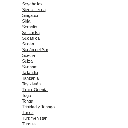
Seychelles
Sierra Leona
Singapur
Siria
Somalia
Sri Lanka
Sudáfrica
Sudán
Sudán del Sur
Suecia
Suiza
Surinam
Tailandia
Tanzania
Tayikistán
Timor Oriental
Togo
Tonga
Trinidad y Tobago
Túnez
Turkmenistán
Turquia