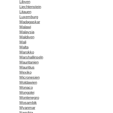
Libyen
Liechtenstein
Litauen
Luxemburg
Madagaskar
Malawi
Malaysia
Maldiven
Mali
Malta
Marokko
Marshallinseln
Mauritanien
Mauritius
Mexiko
Micronesien
Moldawien
Monaco
Mongolei
Montenegro
Mosambik
Myanmar
Namibia