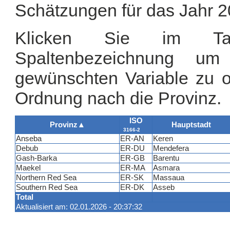
Schätzungen für das Jahr 2
Klicken Sie im Tab
Spaltenbezeichnung u
gewünschten Variable zu or
Ordnung nach die Provinz.
ISO
Provinz
▲
Hauptstadt
3166-2
Anseba
ER-AN
Keren
Debub
ER-DU
Mendefera
Gash-Barka
ER-GB
Barentu
Maekel
ER-MA
Asmara
Northern Red Sea
ER-SK
Massaua
Southern Red Sea
ER-DK
Asseb
Total
Aktualisiert am: 02.01.2026 - 20:37:32