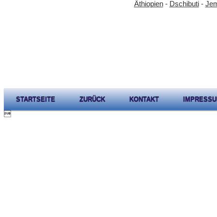
Äthiopien
-
Dschibuti
-
Je
STARTSEITE
ZURÜCK
KONTAKT
IMPRESS
