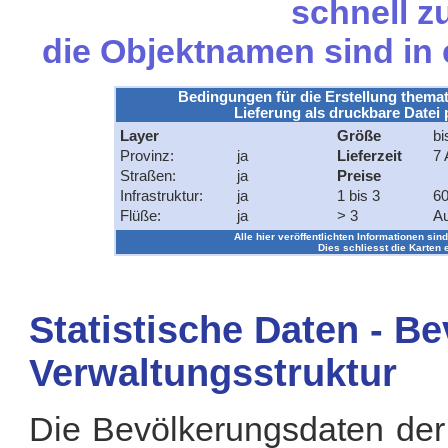
schnell zu
die Objektnamen sind in
Bedingungen für die Erstellung themat
Lieferung als druckbare Datei 
Layer
Größe
bi
Provinz:
ja
Lieferzeit
7 
Straßen:
ja
Preise
Infrastruktur:
ja
1 bis 3
60
Flüße:
ja
> 3
Au
Alle hier veröffentlichten Informationen sind
Dies schliesst die Karten 
Statistische Daten - B
Verwaltungsstruktur
Die Bevölkerungsdaten der