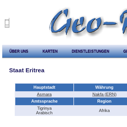
ÜBER UNS
KARTEN
DIENSTLEISTUNGEN
G
Staat Eritrea
Hauptstadt
Währung
Asmara
Nakfa (ERN)
Amtssprache
Region
Tigrinya
Afrika
Arabisch