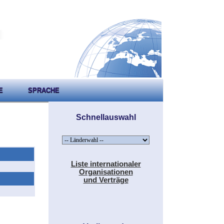
E
SPRACHE
Schnellauswahl
Liste internationaler
Organisationen
und Verträge