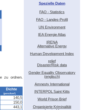
Spezielle Daten
FAO - Statistics
FAO - Landes-Profil
UN Environment
IEA Energie Atlas
IRENA
Alternative Energy
Human Development Index
relief
Disaster/Risk data
Gender Equality Observatory
(englisch)
le zu ordnen.
Amnesty International
Dichte
INTERPOL Saint Kitts
(pers/km²)
140,5
World Prison Brief
150,0
Organisierte Kriminalität
443,1