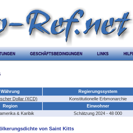
STUNGEN
GESCHÄFTSBEDINGUNGEN
LINKS
HILF
s
Währung
Regierungssystem
ischer Dollar (XCD)
Konstitutionelle Erbmonarchie
Region
Einwohner
lamerika & Karibik
Schätzung 2024 - 48 000
ölkerungsdichte von Saint Kitts