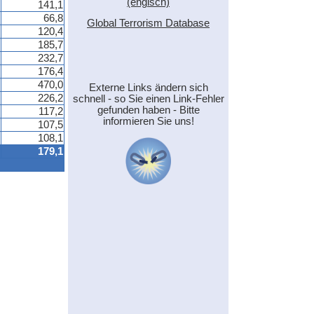
(engisch)
141,1
66,8
Global Terrorism Database
120,4
185,7
232,7
176,4
470,0
Externe Links ändern sich
226,2
schnell - so Sie einen Link-Fehler
gefunden haben - Bitte
117,2
informieren Sie uns!
107,5
108,1
179,1