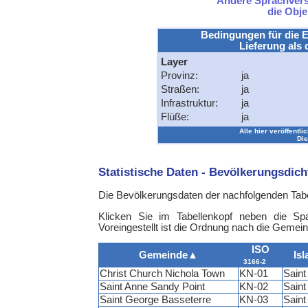
Andere Sprachversi
die Obj
Bedingungen für die E
Lieferung als 
Layer
Provinz:
ja
Straßen:
ja
Infrastruktur:
ja
Flüße:
ja
Alle hier veröffentli
Die
Statistische Daten - Bevölkerungsdic
Die Bevölkerungsdaten der nachfolgenden Tabe
Klicken Sie im Tabellenkopf neben die Sp
Voreingestellt ist die Ordnung nach die Gemei
ISO
Gemeinde
▲
Isl
3166-2
Christ Church Nichola Town
KN-01
Saint 
Saint Anne Sandy Point
KN-02
Saint 
Saint George Basseterre
KN-03
Saint 