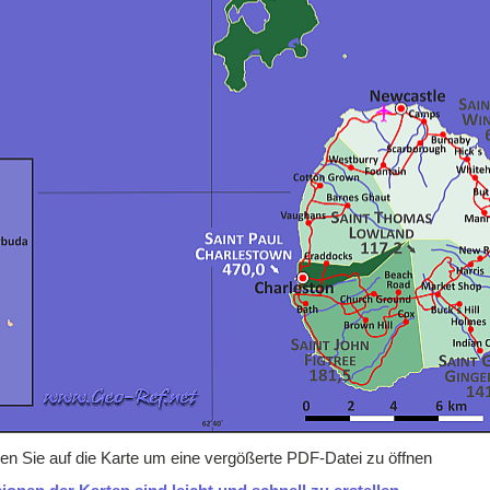
icken Sie auf die Karte um eine vergößerte PDF-Datei zu öffnen