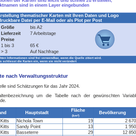
onen der Karten sind leicht und schnell zu erstellen,
ektnamen sind in einem Layer eingebunden
rstellung thematischer Karten mit Ihren Daten und Logo
druckbare Datei per E-Mail oder als Plot per Post
Größe
bis A2
Lieferzeit
7 Arbeitstage
Preise
1 bis 3
65 €
> 3
Auf Nachfrage
chten Informationen sind frei verwendbar, wenn die Quelle zitiert wird.
s schliesst die Karten ein, wenn sie nicht verändert
hte nach Verwaltungsstruktur
lle sind Schätzungen für das Jahr 2024.
altenbezeichnung um die Tabelle nach der gewünschten Variab
nde.
Fläche
and
Hauptstadt
Bevölkerung
(km²)
Kitts
Nichola Town
19
2 670
Kitts
Sandy Point
13
1 950
Kitts
Basseterre
29
12 850