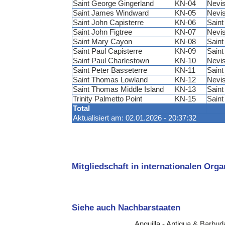
Saint George Gingerland
KN-04
Nevi
Saint James Windward
KN-05
Nevi
Saint John Capisterre
KN-06
Saint 
Saint John Figtree
KN-07
Nevi
Saint Mary Cayon
KN-08
Saint 
Saint Paul Capisterre
KN-09
Saint 
Saint Paul Charlestown
KN-10
Nevi
Saint Peter Basseterre
KN-11
Saint 
Saint Thomas Lowland
KN-12
Nevi
Saint Thomas Middle Island
KN-13
Saint 
Trinity Palmetto Point
KN-15
Saint 
Total
Aktualisiert am: 02.01.2026 - 20:37:32
Mitgliedschaft in internationalen Org
Siehe auch Nachbarstaaten
Anguilla
-
Antigua & Barbud