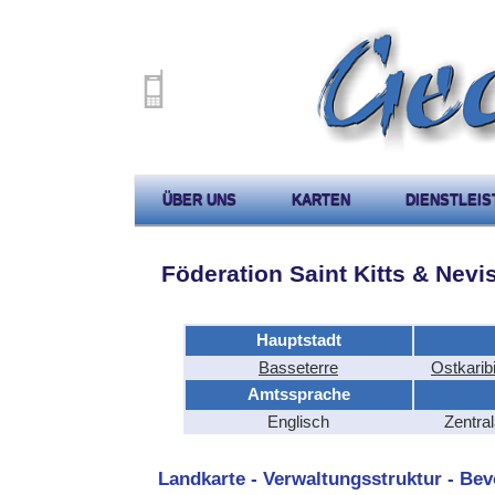
ÜBER UNS
KARTEN
DIENSTLEI
Föderation Saint Kitts & Nevi
Hauptstadt
Basseterre
Ostkarib
Amtssprache
Englisch
Zentra
Landkarte - Verwaltungsstruktur - Bev