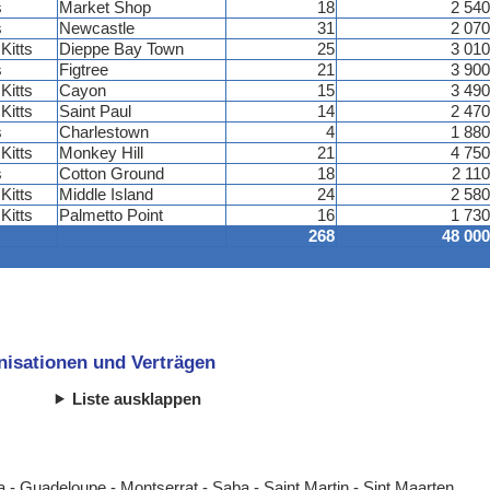
s
Market Shop
18
2 540
s
Newcastle
31
2 070
Kitts
Dieppe Bay Town
25
3 010
s
Figtree
21
3 900
Kitts
Cayon
15
3 490
Kitts
Saint Paul
14
2 470
s
Charlestown
4
1 880
Kitts
Monkey Hill
21
4 750
s
Cotton Ground
18
2 110
Kitts
Middle Island
24
2 580
Kitts
Palmetto Point
16
1 730
268
48 000
anisationen und Verträgen
Liste ausklappen
a
-
Guadeloupe
-
Montserrat
-
Saba
-
Saint Martin
-
Sint Maarten