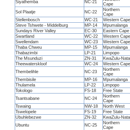
Siyathemba
NC-21
Cape
Northern
Sol Plaatje
NC-22
Cape
Stellenbosch
WC-21
Western Cap
Steve Tshwete - Middelburg
MP-14
Mpumalanga
Sundays River Valley
EC-30
Eastern Cap
Swartland
WC-22
Western Cap
Swellendam
WC-23
Western Cap
Thaba Chweu
MP-15
Mpumalanga
Thabazimbi
LP-21
Limpopo
The Msunduzi
ZN-31
KwaZulu-Nata
Theewaterskloof
WC-24
Western Cap
Northern
Thembelihle
NC-23
Cape
Thembisile
MP-16
Mpumalanga
Thulamela
LP-22
Limpopo
Tokologo
FS-18
Free State
Northern
Tsantsabane
NC-24
Cape
Tswaing
NW-18
North West
Tswelopele
FS-19
Free State
Ubuhlebezwe
ZN-32
KwaZulu-Nata
Northern
Ubuntu
NC-25
Cape