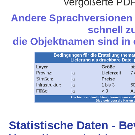
vergößerte PDF
Andere Sprachversionen d
schnell zu
die Objektnamen sind in
Bedingungen für die Erstellung themat
Lieferung als druckbare Datei 
Layer
Größe
bi
Provinz:
ja
Lieferzeit
7 
Straßen:
ja
Preise
Infrastruktur:
ja
1 bis 3
60
Flüße:
ja
> 3
Au
Alle hier veröffentlichten Informationen sind
Dies schliesst die Karten 
Statistische Daten - B