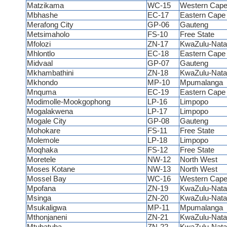
Matzikama
WC-15
Western Cap
Mbhashe
EC-17
Eastern Cap
Merafong City
GP-06
Gauteng
Metsimaholo
FS-10
Free State
Mfolozi
ZN-17
KwaZulu-Nata
Mhlontlo
EC-18
Eastern Cap
Midvaal
GP-07
Gauteng
Mkhambathini
ZN-18
KwaZulu-Nata
Mkhondo
MP-10
Mpumalanga
Mnquma
EC-19
Eastern Cap
Modimolle-Mookgophong
LP-16
Limpopo
Mogalakwena
LP-17
Limpopo
Mogale City
GP-08
Gauteng
Mohokare
FS-11
Free State
Molemole
LP-18
Limpopo
Moqhaka
FS-12
Free State
Moretele
NW-12
North West
Moses Kotane
NW-13
North West
Mossel Bay
WC-16
Western Cap
Mpofana
ZN-19
KwaZulu-Nata
Msinga
ZN-20
KwaZulu-Nata
Msukaligwa
MP-11
Mpumalanga
Mthonjaneni
ZN-21
KwaZulu-Nata