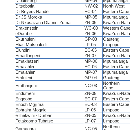
Dipaleseng
MP-04
Mpumalanga
Ditsobotla
NW-02
North West
Dr Beyers Naudé
EC-04
Eastern Cap
Dr JS Moroka
MP-05
Mpumalanga
Dr Nkosazana Dlamini Zuma
ZN-05
KwaZulu-Nata
Drakenstein
WC-08
Western Cap
eDumbe
ZN-06
KwaZulu-Nata
Ekurhuleni
GP-03
Gauteng
Elias Motsoaledi
LP-05
Limpopo
Elundini
EC-05
Eastern Cap
Emadlangeni
ZN-07
KwaZulu-Nata
Emakhazeni
MP-06
Mpumalanga
Emalahleni
EC-06
Eastern Cap
Emalahleni
MP-07
Mpumalanga
Emfuleni
GP-04
Gauteng
Northern
Emthanjeni
NC-03
Cape
Endumeni
ZN-08
KwaZulu-Nata
Engcobo
EC-07
Eastern Cap
Enoch Mgijima
EC-08
Eastern Cap
Ephraim Mogale
LP-06
Limpopo
eThekwini - Durban
ZN-09
KwaZulu-Nata
Fetakgomo Tubatse
LP-07
Limpopo
Northern
Gamagara
NC-05