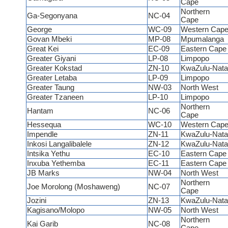
Cape
Northern
Ga-Segonyana
NC-04
Cape
George
WC-09
Western Cap
Govan Mbeki
MP-08
Mpumalanga
Great Kei
EC-09
Eastern Cap
Greater Giyani
LP-08
Limpopo
Greater Kokstad
ZN-10
KwaZulu-Nata
Greater Letaba
LP-09
Limpopo
Greater Taung
NW-03
North West
Greater Tzaneen
LP-10
Limpopo
Northern
Hantam
NC-06
Cape
Hessequa
WC-10
Western Cap
Impendle
ZN-11
KwaZulu-Nata
Inkosi Langalibalele
ZN-12
KwaZulu-Nata
Intsika Yethu
EC-10
Eastern Cap
Inxuba Yethemba
EC-11
Eastern Cap
JB Marks
NW-04
North West
Northern
Joe Morolong (Moshaweng)
NC-07
Cape
Jozini
ZN-13
KwaZulu-Nata
Kagisano/Molopo
NW-05
North West
Northern
Kai Garib
NC-08