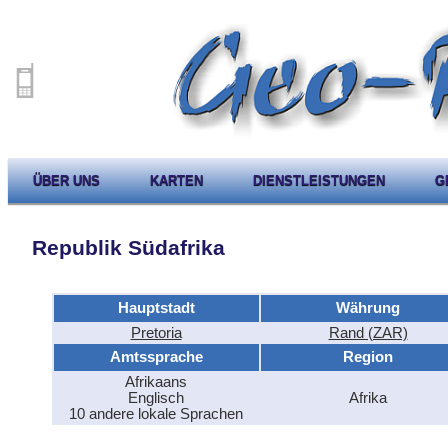
ÜBER UNS
KARTEN
DIENSTLEISTUNGEN
G
Republik Südafrika
Hauptstadt
Währung
Pretoria
Rand (ZAR)
Amtssprache
Region
Afrikaans
Englisch
Afrika
10 andere lokale Sprachen