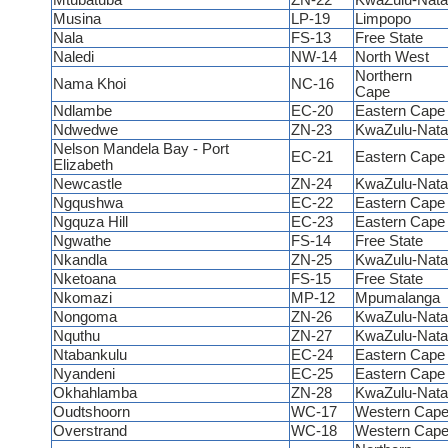
Mtubatuba
ZN-22
KwaZulu-Nata
Musina
LP-19
Limpopo
Nala
FS-13
Free State
Naledi
NW-14
North West
Northern
Nama Khoi
NC-16
Cape
Ndlambe
EC-20
Eastern Cap
Ndwedwe
ZN-23
KwaZulu-Nata
Nelson Mandela Bay - Port
EC-21
Eastern Cap
Elizabeth
Newcastle
ZN-24
KwaZulu-Nata
Ngqushwa
EC-22
Eastern Cap
Ngquza Hill
EC-23
Eastern Cap
Ngwathe
FS-14
Free State
Nkandla
ZN-25
KwaZulu-Nata
Nketoana
FS-15
Free State
Nkomazi
MP-12
Mpumalanga
Nongoma
ZN-26
KwaZulu-Nata
Nquthu
ZN-27
KwaZulu-Nata
Ntabankulu
EC-24
Eastern Cap
Nyandeni
EC-25
Eastern Cap
Okhahlamba
ZN-28
KwaZulu-Nata
Oudtshoorn
WC-17
Western Cap
Overstrand
WC-18
Western Cap