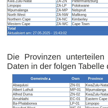
Kwa Zulu-Natal
ZA-ZN
Pietermaritzburg
Limpopo
ZA-LP
Polokwane
Mpumalanga
ZA-MP
Nelspruit
North West
ZA-NW
Mafikeng
Northern Cape
ZA-NC
Kimberley
Western Cape
ZA-WC
Cape Town
Total
Aktualisiert am: 27.05.2025 - 15:43:02
Die Provinzen unterteile
Daten in der folgen Tabelle 
Gemeinde
▲
Own
Province
Abaqulusi
ZN-01
KwaZulu-Nata
Albert Luthuli
MP-01
Mpumalanga
Alfred Duma
ZN-02
KwaZulu-Nata
Amahlathi
EC-01
Eastern Cap
Ba-Phalaborwa
LP-01
Limpopo