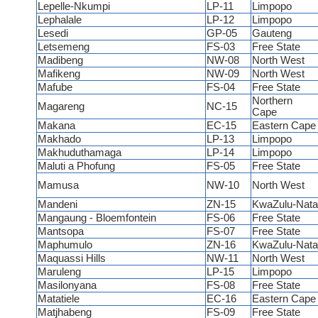
Lepelle-Nkumpi
LP-11
Limpopo
Lephalale
LP-12
Limpopo
Lesedi
GP-05
Gauteng
Letsemeng
FS-03
Free State
Madibeng
NW-08
North West
Mafikeng
NW-09
North West
Mafube
FS-04
Free State
Northern
Magareng
NC-15
Cape
Makana
EC-15
Eastern Cap
Makhado
LP-13
Limpopo
Makhuduthamaga
LP-14
Limpopo
Maluti a Phofung
FS-05
Free State
Mamusa
NW-10
North West
Mandeni
ZN-15
KwaZulu-Nata
Mangaung - Bloemfontein
FS-06
Free State
Mantsopa
FS-07
Free State
Maphumulo
ZN-16
KwaZulu-Nata
Maquassi Hills
NW-11
North West
Maruleng
LP-15
Limpopo
Masilonyana
FS-08
Free State
Matatiele
EC-16
Eastern Cap
Matjhabeng
FS-09
Free State