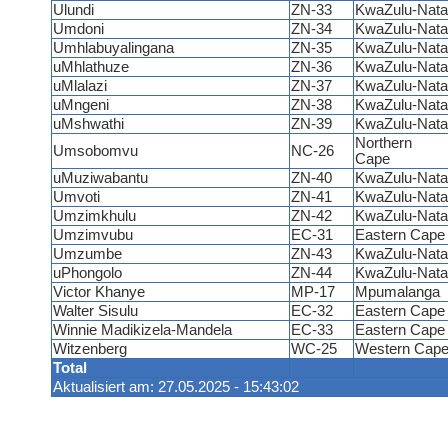
Ulundi
ZN-33
KwaZulu-Nata
Umdoni
ZN-34
KwaZulu-Nata
Umhlabuyalingana
ZN-35
KwaZulu-Nata
uMhlathuze
ZN-36
KwaZulu-Nata
uMlalazi
ZN-37
KwaZulu-Nata
uMngeni
ZN-38
KwaZulu-Nata
uMshwathi
ZN-39
KwaZulu-Nata
Northern
Umsobomvu
NC-26
Cape
uMuziwabantu
ZN-40
KwaZulu-Nata
Umvoti
ZN-41
KwaZulu-Nata
Umzimkhulu
ZN-42
KwaZulu-Nata
Umzimvubu
EC-31
Eastern Cap
Umzumbe
ZN-43
KwaZulu-Nata
uPhongolo
ZN-44
KwaZulu-Nata
Victor Khanye
MP-17
Mpumalanga
Walter Sisulu
EC-32
Eastern Cap
Winnie Madikizela-Mandela
EC-33
Eastern Cap
Witzenberg
WC-25
Western Cap
Total
Aktualisiert am: 27.05.2025 - 15:43:02