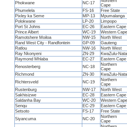
Northern
Phokwane
NC-17
Cape
Phumelela
FS-16
Free State
Pixley ka Seme
MP-13
Mpumalanga
Polokwane
LP-20
Limpopo
Port St Johns
EC-26
Eastern Cap
Prince Albert
WC-19
Western Cap
Ramotshere Moiloa
NW-15
North West
Rand West City - Randfontein
GP-09
Gauteng
Ratlou
NW-16
North West
Ray Nkonyeni
ZN-29
KwaZulu-Nata
Raymond Mhlaba
EC-27
Eastern Cap
Northern
Renosterberg
NC-18
Cape
Richmond
ZN-30
KwaZulu-Nata
Northern
Richtersveld
NC-19
Cape
Rustenburg
NW-17
North West
Sakhisizwe
EC-28
Eastern Cap
Saldanha Bay
WC-20
Western Cap
Senqu
EC-29
Eastern Cap
Setsoto
FS-17
Free State
Northern
Siyancuma
NC-20
Cape
Northern