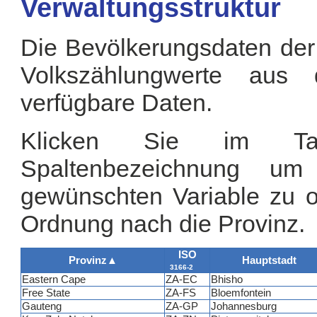
Verwaltungsstruktur
Die Bevölkerungsdaten der
Volkszählungwerte aus
verfügbare Daten.
Klicken Sie im Tab
Spaltenbezeichnung u
gewünschten Variable zu or
Ordnung nach die Provinz.
ISO
Provinz
▲
Hauptstadt
3166-2
Eastern Cape
ZA-EC
Bhisho
Free State
ZA-FS
Bloemfontein
Gauteng
ZA-GP
Johannesburg