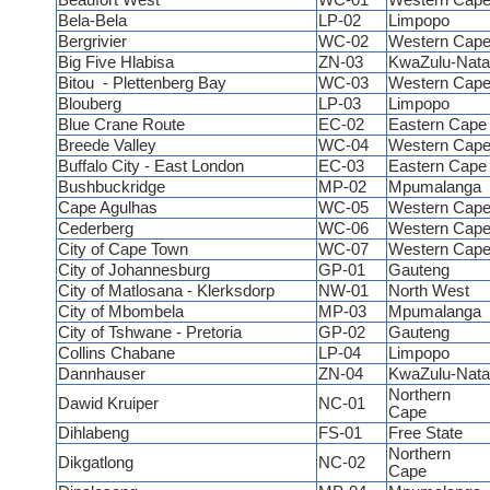
Beaufort West
WC-01
Western Cap
Bela-Bela
LP-02
Limpopo
Bergrivier
WC-02
Western Cap
Big Five Hlabisa
ZN-03
KwaZulu-Nata
Bitou - Plettenberg Bay
WC-03
Western Cap
Blouberg
LP-03
Limpopo
Blue Crane Route
EC-02
Eastern Cap
Breede Valley
WC-04
Western Cap
Buffalo City - East London
EC-03
Eastern Cap
Bushbuckridge
MP-02
Mpumalanga
Cape Agulhas
WC-05
Western Cap
Cederberg
WC-06
Western Cap
City of Cape Town
WC-07
Western Cap
City of Johannesburg
GP-01
Gauteng
City of Matlosana - Klerksdorp
NW-01
North West
City of Mbombela
MP-03
Mpumalanga
City of Tshwane - Pretoria
GP-02
Gauteng
Collins Chabane
LP-04
Limpopo
Dannhauser
ZN-04
KwaZulu-Nata
Northern
Dawid Kruiper
NC-01
Cape
Dihlabeng
FS-01
Free State
Northern
Dikgatlong
NC-02
Cape