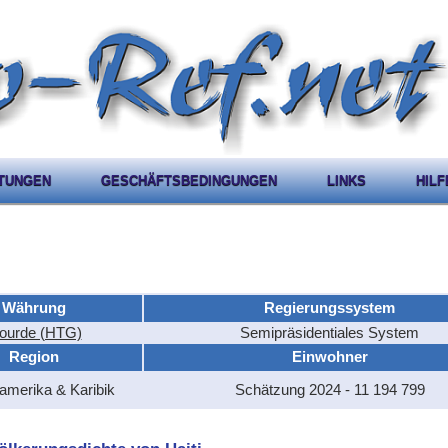
STUNGEN
GESCHÄFTSBEDINGUNGEN
LINKS
HILF
Währung
Regierungssystem
ourde (HTG)
Semipräsidentiales System
Region
Einwohner
lamerika & Karibik
Schätzung 2024 - 11 194 799