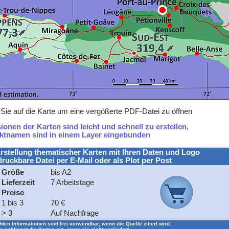
en Sie auf die Karte um eine vergößerte PDF-Datei zu öffnen
onen der Karten sind leicht und schnell zu erstellen,
ektnamen sind in einem Layer eingebunden
rstellung thematischer Karten mit Ihren Daten und Logo
druckbare Datei per E-Mail oder als Plot per Post
Größe
bis A2
Lieferzeit
7 Arbeitstage
Preise
1 bis 3
70 €
> 3
Auf Nachfrage
chten Informationen sind frei verwendbar, wenn die Quelle zitiert wird.