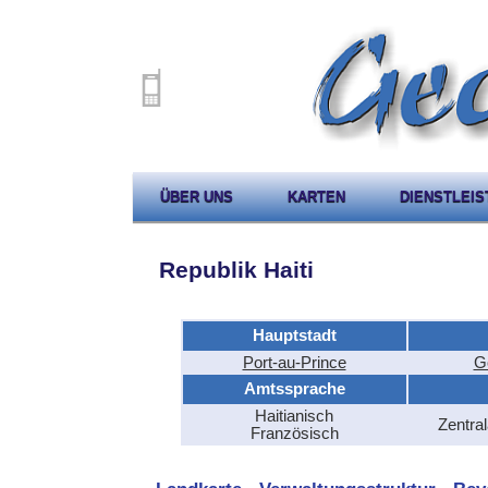
ÜBER UNS
KARTEN
DIENSTLEI
Republik Haiti
Hauptstadt
Port-au-Prince
G
Amtssprache
Haitianisch
Zentra
Französisch