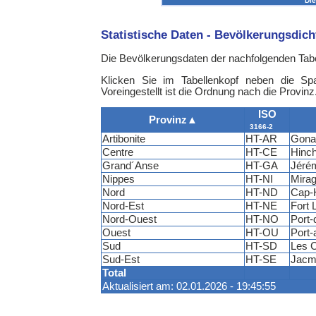
Die
Statistische Daten - Bevölkerungsdic
Die Bevölkerungsdaten der nachfolgenden Tabe
Klicken Sie im Tabellenkopf neben die Sp
Voreingestellt ist die Ordnung nach die Provinz
ISO
Provinz
▲
3166-2
Artibonite
HT-AR
Gona
Centre
HT-CE
Hinc
Grand´Anse
HT-GA
Jéré
Nippes
HT-NI
Mira
Nord
HT-ND
Cap-H
Nord-Est
HT-NE
Fort 
Nord-Ouest
HT-NO
Port-
Ouest
HT-OU
Port-
Sud
HT-SD
Les 
Sud-Est
HT-SE
Jacm
Total
Aktualisiert am: 02.01.2026 - 19:45:55