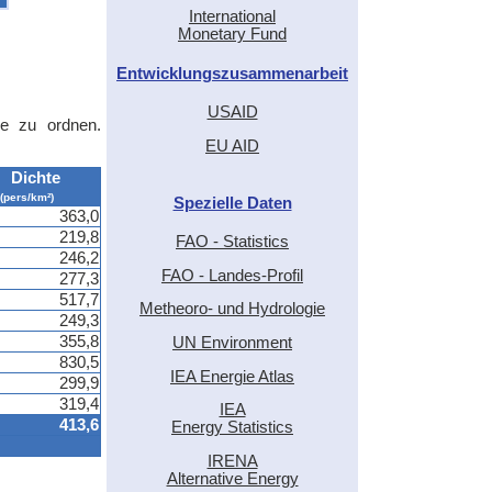
International
Monetary Fund
Entwicklungszusammenarbeit
USAID
le zu ordnen.
EU AID
Dichte
(pers/km²)
Spezielle Daten
363,0
219,8
FAO - Statistics
246,2
FAO - Landes-Profil
277,3
517,7
Metheoro- und Hydrologie
249,3
355,8
UN Environment
830,5
IEA Energie Atlas
299,9
319,4
IEA
413,6
Energy Statistics
IRENA
Alternative Energy