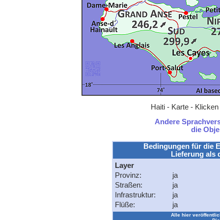
Haiti - Karte - Klick
Andere Sprachversi
die Obj
Bedingungen für die E
Lieferung als 
Layer
Provinz:
ja
Straßen:
ja
Infrastruktur:
ja
Flüße:
ja
Alle hier veröffentli