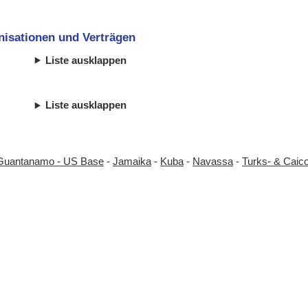
anisationen und Verträgen
Liste ausklappen
Liste ausklappen
Guantanamo - US Base
-
Jamaika
-
Kuba
-
Navassa
-
Turks- & Caico