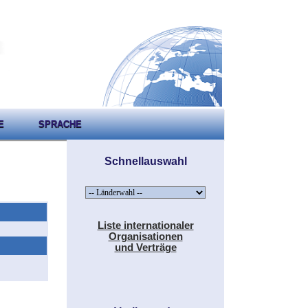
E
SPRACHE
Schnellauswahl
Liste internationaler
Organisationen
und Verträge