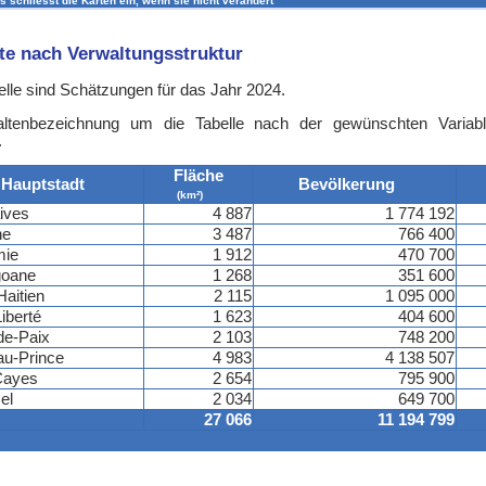
s schliesst die Karten ein, wenn sie nicht verändert
hte nach Verwaltungsstruktur
lle sind Schätzungen für das Jahr 2024.
altenbezeichnung um die Tabelle nach der gewünschten Variab
.
Fläche
Hauptstadt
Bevölkerung
(km²)
ives
4 887
1 774 192
he
3 487
766 400
mie
1 912
470 700
goane
1 268
351 600
aitien
2 115
1 095 000
Liberté
1 623
404 600
de-Paix
2 103
748 200
au-Prince
4 983
4 138 507
Cayes
2 654
795 900
el
2 034
649 700
27 066
11 194 799