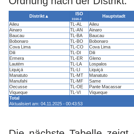
Ordnung nach der Distrikt.
ISO
Distrikt
▲
Hauptstadt
3166-2
Aileu
TL-AL
Aileu
Ainaro
TL-AN
Ainaro
Baucau
TL-BA
Baucau
Bobonaro
TL-BO
Bobonaro
Cova Lima
TL-CO
Cova Lima
Dili
TL-DI
Dili
Ermera
TL-ER
Gleno
Lautém
TL-LA
Lospalos
Liquiçá
TL-LI
Liquiçá
Manatuto
TL-MT
Manatuto
Manufahi
TL-MF
Same
Oecusse
TL-OE
Pante Macassar
Viqueque
TL-VI
Viqueque
Total
Aktualisiert am: 04.11.2025 - 00:43:53
Die nächste Tabelle zeigt d