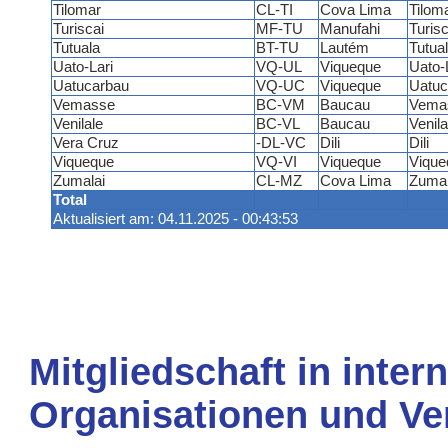
Tilomar
CL-TI
Cova Lima
Tilom
Turiscai
MF-TU
Manufahi
Turisc
Tutuala
BT-TU
Lautém
Tutua
Uato-Lari
VQ-UL
Viqueque
Uato-
Uatucarbau
VQ-UC
Viqueque
Uatuc
Vemasse
BC-VM
Baucau
Vema
Venilale
BC-VL
Baucau
Venila
Vera Cruz
-DL-VC
Dili
Dili
Viqueque
VQ-VI
Viqueque
Vique
Zumalai
CL-MZ
Cova Lima
Zumal
Total
Aktualisiert am: 04.11.2025 - 00:43:53
Mitgliedschaft in inter
Organisationen und Ve