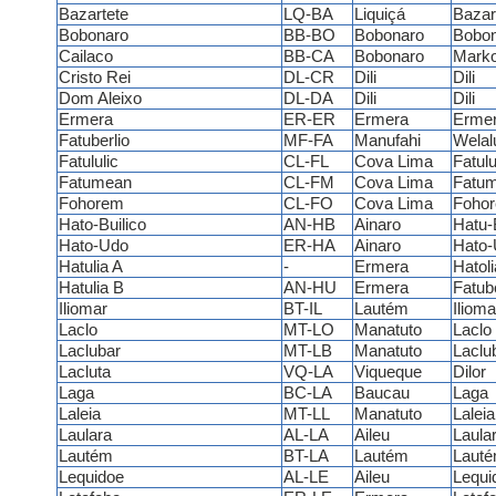
Bazartete
LQ-BA
Liquiçá
Bazar
Bobonaro
BB-BO
Bobonaro
Bobon
Cailaco
BB-CA
Bobonaro
Mark
Cristo Rei
DL-CR
Dili
Dili
Dom Aleixo
DL-DA
Dili
Dili
Ermera
ER-ER
Ermera
Erme
Fatuberlio
MF-FA
Manufahi
Welal
Fatululic
CL-FL
Cova Lima
Fatulu
Fatumean
CL-FM
Cova Lima
Fatu
Fohorem
CL-FO
Cova Lima
Fohor
Hato-Builico
AN-HB
Ainaro
Hatu-B
Hato-Udo
ER-HA
Ainaro
Hato-
Hatulia A
-
Ermera
Hatoli
Hatulia B
AN-HU
Ermera
Fatub
Iliomar
BT-IL
Lautém
Ilioma
Laclo
MT-LO
Manatuto
Laclo
Laclubar
MT-LB
Manatuto
Laclu
Lacluta
VQ-LA
Viqueque
Dilor
Laga
BC-LA
Baucau
Laga
Laleia
MT-LL
Manatuto
Laleia
Laulara
AL-LA
Aileu
Laula
Lautém
BT-LA
Lautém
Laut
Lequidoe
AL-LE
Aileu
Lequi