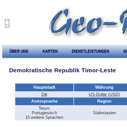
ÜBER UNS
KARTEN
DIENSTLEISTUNGEN
G
Demokratische Republik Timor-Leste
Hauptstadt
Währung
Dili
US-Dollar (USD)
Amtssprache
Region
Tetum
Portugiesisch
Südostasien
15 weitere Sprachen