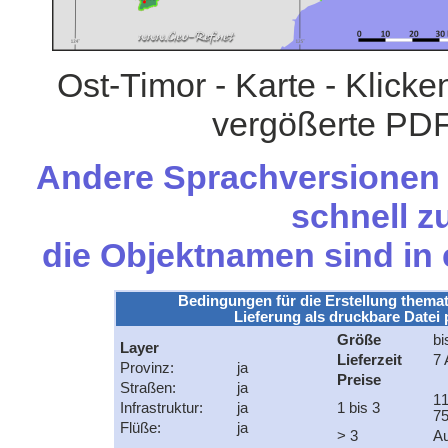
Ost-Timor - Karte - Klicke
vergößerte PDF
Andere Sprachversionen d
schnell zu
die Objektnamen sind in
Bedingungen für die Erstellung themat
Lieferung als druckbare Datei 
Größe
bi
Layer
Lieferzeit
7 
Provinz:
ja
Preise
Straßen:
ja
1
Infrastruktur:
ja
1 bis 3
75
Flüße:
ja
> 3
Au