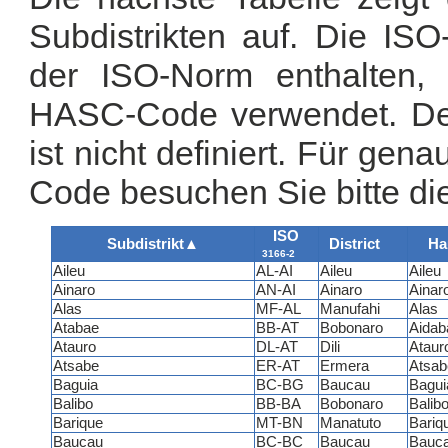
Subdistrikten auf. Die ISO
der ISO-Norm enthalten, 
HASC-Code verwendet. Der
ist nicht definiert. Für ge
Code besuchen Sie bitte di
ISO
Subdistrikt
▲
District
Ha
3166-2
Aileu
AL-AI
Aileu
Aileu
Ainaro
AN-AI
Ainaro
Ainar
Alas
MF-AL
Manufahi
Alas
Atabae
BB-AT
Bobonaro
Aidab
Atauro
DL-AT
Dili
Ataur
Atsabe
ER-AT
Ermera
Atsab
Baguia
BC-BG
Baucau
Bagui
Balibo
BB-BA
Bobonaro
Balib
Barique
MT-BN
Manatuto
Bariq
Baucau
BC-BC
Baucau
Bauc