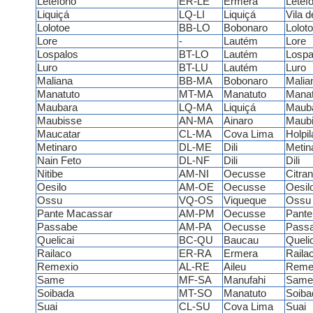
Letefoho
ER-LE
Ermera
Letef
Liquiçá
LQ-LI
Liquiçá
Vila d
Lolotoe
BB-LO
Bobonaro
Lolot
Lore
-
Lautém
Lore
Lospalos
BT-LO
Lautém
Lospa
Luro
BT-LU
Lautém
Luro
Maliana
BB-MA
Bobonaro
Malia
Manatuto
MT-MA
Manatuto
Manat
Maubara
LQ-MA
Liquiçá
Maub
Maubisse
AN-MA
Ainaro
Maub
Maucatar
CL-MA
Cova Lima
Holpil
Metinaro
DL-ME
Dili
Metin
Nain Feto
DL-NF
Dili
Dili
Nitibe
AM-NI
Oecusse
Citra
Oesilo
AM-OE
Oecusse
Oesil
Ossu
VQ-OS
Viqueque
Ossu
Pante Macassar
AM-PM
Oecusse
Pante
Passabe
AM-PA
Oecusse
Pass
Quelicai
BC-QU
Baucau
Queli
Railaco
ER-RA
Ermera
Raila
Remexio
AL-RE
Aileu
Reme
Same
MF-SA
Manufahi
Same
Soibada
MT-SO
Manatuto
Soiba
Suai
CL-SU
Cova Lima
Suai