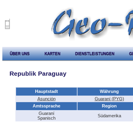
ÜBER UNS
KARTEN
DIENSTLEISTUNGEN
G
Republik Paraguay
Hauptstadt
Währung
Asunción
Guaraní (PYG)
Amtssprache
Region
Guaraní
Südamerika
Spanisch