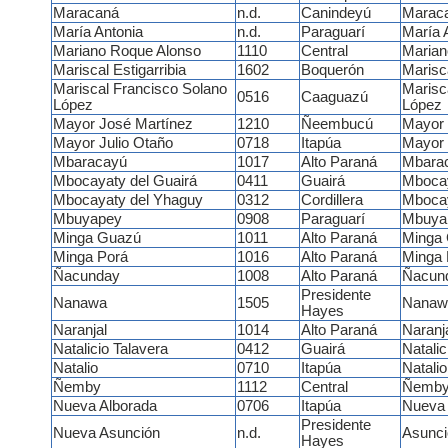
Maracaná
n.d.
Canindeyú
Marac
María Antonia
n.d.
Paraguarí
María 
Mariano Roque Alonso
1110
Central
Marian
Mariscal Estigarribia
1602
Boquerón
Marisca
Mariscal Francisco Solano
Marisc
0516
Caaguazú
López
López
Mayor José Martínez
1210
Ñeembucú
Mayor 
Mayor Julio Otaño
0718
Itapúa
Mayor 
Mbaracayú
1017
Alto Paraná
Mbara
Mbocayaty del Guairá
0411
Guairá
Mbocay
Mbocayaty del Yhaguy
0312
Cordillera
Mbocay
Mbuyapey
0908
Paraguarí
Mbuya
Minga Guazú
1011
Alto Paraná
Minga
Minga Porá
1016
Alto Paraná
Minga 
Ñacunday
1008
Alto Paraná
Ñacun
Presidente
Nanawa
1505
Nanaw
Hayes
Naranjal
1014
Alto Paraná
Naranj
Natalicio Talavera
0412
Guairá
Natalic
Natalio
0710
Itapúa
Natalio
Ñemby
1112
Central
Ñemb
Nueva Alborada
0706
Itapúa
Nueva 
Presidente
Nueva Asunción
n.d.
Asunc
Hayes