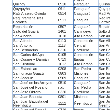
Quiindy
0910
Paraguarí
Quiind
Quyquyhó
0911
Paraguarí
Quyqu
Raúl Arsenio Oviedo
0514
Caaguazú
Raúl A
Reg Infanteria Tres
Reg Inf
0513
Caaguazú
Corrales
Corral
Repatriación
0507
Caaguazú
Repatr
Salto del Guairá
1401
Canindeyú
Salto d
San Alberto
1018
Alto Paraná
San Al
San Alfredo
0110
Concepción
San Al
San Antonio
1113
Central
San An
San Bernardino
0316
Cordillera
San Be
San Carlos del Apa
0105
Concepción
San Ca
San Cosme y Damián
0719
Itapúa
San C
San Cristóbal
1012
Alto Paraná
San Cr
San Estanislao
0208
San Pedro
San Es
San Ignacio Guazú
0803
Misiones
San Ig
San Joaquín
0509
Caaguazú
San Jo
San José de los Arroyos
0510
Caaguazú
San Jo
San José del Rosario
n.d.
San Pedro
San Jo
San José Obrero
0320
Cordillera
San Jo
San Juan Bautista
0801
Misiones
San Ju
San Juan Bautista del
San Ju
1212
Ñeembucú
Ñeembucú
Ñeemb