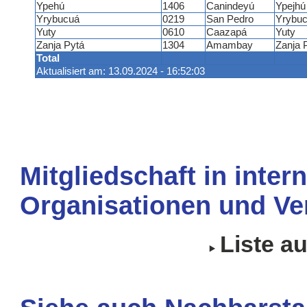
Ypehú
1406
Canindeyú
Ypejhú
Yrybucuá
0219
San Pedro
Yrybu
Yuty
0610
Caazapá
Yuty
Zanja Pytá
1304
Amambay
Zanja 
Total
Aktualisiert am: 13.09.2024 - 16:52:03
Mitgliedschaft in inter
Organisationen und Ve
Liste a