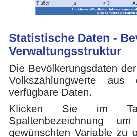
Flüße:
ja
> 3
Au
Alle hier veröffentlichten Informationen sind
Dies schliesst die Karten 
Statistische Daten - B
Verwaltungsstruktur
Die Bevölkerungsdaten der
Volkszählungwerte aus
verfügbare Daten.
Klicken Sie im Tab
Spaltenbezeichnung u
gewünschten Variable zu or