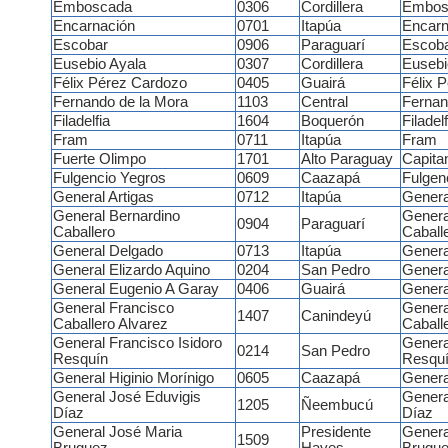
Emboscada
0306
Cordillera
Embos
Encarnación
0701
Itapúa
Encarn
Escobar
0906
Paraguarí
Escob
Eusebio Ayala
0307
Cordillera
Eusebi
Félix Pérez Cardozo
0405
Guairá
Félix 
Fernando de la Mora
1103
Central
Fernan
Filadelfia
1604
Boquerón
Filadelf
Fram
0711
Itapúa
Fram
Fuerte Olimpo
1701
Alto Paraguay
Capita
Fulgencio Yegros
0609
Caazapá
Fulgen
General Artigas
0712
Itapúa
Genera
General Bernardino
Genera
0904
Paraguarí
Caballero
Caball
General Delgado
0713
Itapúa
Genera
General Elizardo Aquino
0204
San Pedro
Genera
General Eugenio A Garay
0406
Guairá
Genera
General Francisco
Genera
1407
Canindeyú
Caballero Alvarez
Caball
General Francisco Isidoro
Genera
0214
San Pedro
Resquín
Resqu
General Higinio Morínigo
0605
Caazapá
Genera
General José Eduvigis
Genera
1205
Ñeembucú
Díaz
Díaz
General José Maria
Presidente
Genera
1509