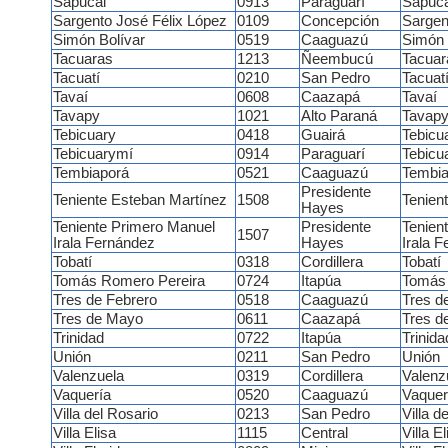
Sapucai
0913
Paraguarí
Sapuca
Sargento José Félix López
0109
Concepción
Sargen
Simón Bolívar
0519
Caaguazú
Simón 
Tacuaras
1213
Ñeembucú
Tacuar
Tacuatí
0210
San Pedro
Tacuat
Tavaí
0608
Caazapá
Tavaí
Tavapy
1021
Alto Paraná
Tavap
Tebicuary
0418
Guairá
Tebicu
Tebicuarymí
0914
Paraguarí
Tebicu
Tembiaporá
0521
Caaguazú
Tembia
Presidente
Teniente Esteban Martínez
1508
Tenien
Hayes
Teniente Primero Manuel
Presidente
Tenien
1507
Irala Fernández
Hayes
Irala 
Tobatí
0318
Cordillera
Tobatí
Tomás Romero Pereira
0724
Itapúa
Tomás 
Tres de Febrero
0518
Caaguazú
Tres d
Tres de Mayo
0611
Caazapá
Tres d
Trinidad
0722
Itapúa
Trinida
Unión
0211
San Pedro
Unión
Valenzuela
0319
Cordillera
Valenz
Vaquería
0520
Caaguazú
Vaquer
Villa del Rosario
0213
San Pedro
Villa d
Villa Elisa
1115
Central
Villa El