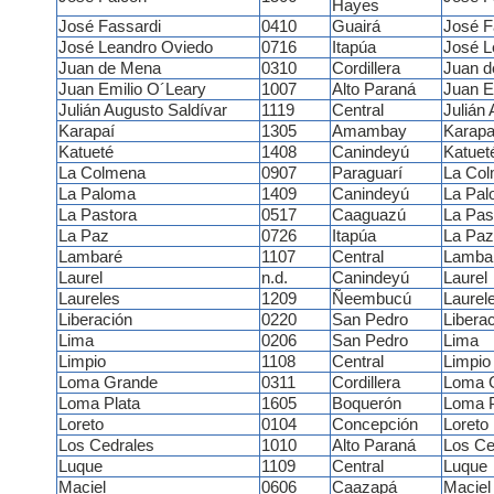
Hayes
José Fassardi
0410
Guairá
José F
José Leandro Oviedo
0716
Itapúa
José L
Juan de Mena
0310
Cordillera
Juan d
Juan Emilio O´Leary
1007
Alto Paraná
Juan E
Julián Augusto Saldívar
1119
Central
Julián
Karapaí
1305
Amambay
Karapa
Katueté
1408
Canindeyú
Katuet
La Colmena
0907
Paraguarí
La Co
La Paloma
1409
Canindeyú
La Pa
La Pastora
0517
Caaguazú
La Pas
La Paz
0726
Itapúa
La Paz
Lambaré
1107
Central
Lamba
Laurel
n.d.
Canindeyú
Laurel
Laureles
1209
Ñeembucú
Laurel
Liberación
0220
San Pedro
Libera
Lima
0206
San Pedro
Lima
Limpio
1108
Central
Limpio
Loma Grande
0311
Cordillera
Loma 
Loma Plata
1605
Boquerón
Loma P
Loreto
0104
Concepción
Loreto
Los Cedrales
1010
Alto Paraná
Los Ce
Luque
1109
Central
Luque
Maciel
0606
Caazapá
Maciel