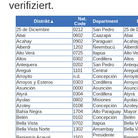
verifiziert.
Nat.
Distrikt
▲
Department
Code
25 de Diciembre
0212
San Pedro
25 de 
Abaí
0602
Caazapá
Abaí
Acahay
0902
Paraguarí
Acaha
Alberdi
1202
Ñeembucú
Alberdi
Alto Verá
0725
Itapúa
Alto Ve
Altos
0302
Cordillera
Altos
Antequera
0202
San Pedro
Antequ
Areguá
1101
Central
Aregu
Arroyito
n.d.
Concepción
Arroyi
Arroyos y Esteros
0303
Cordillera
Arroyo
Asunción
0000
Asunción
Asunci
Atyrá
0304
Cordillera
Atyrá
Ayolas
0802
Misiones
Ayolas
Azotey
0108
Concepción
Azotey
Bahía Negra
1704
Alto Paraguay
Mayor 
Belén
0102
Concepción
Belén
Bella Vista
0702
Itapúa
Bella V
Bella Vista Norte
1302
Amambay
Bella V
Presidente
Benjamín Aceval
1502
Benjam