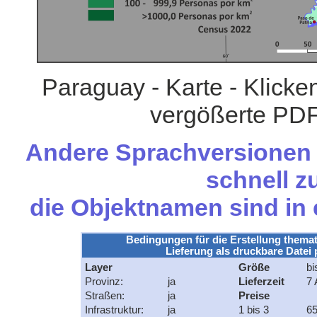
Paraguay - Karte - Klicke
vergößerte PDF
Andere Sprachversionen d
schnell zu
die Objektnamen sind in
Bedingungen für die Erstellung themat
Lieferung als druckbare Datei 
Layer
Größe
bi
Provinz:
ja
Lieferzeit
7 
Straßen:
ja
Preise
Infrastruktur:
ja
1 bis 3
65