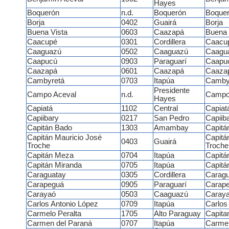
Hayes
Boquerón
n.d.
Boquerón
Boque
Borja
0402
Guairá
Borja
Buena Vista
0603
Caazapá
Buena 
Caacupé
0301
Cordillera
Caacu
Caaguazú
0502
Caaguazú
Caagu
Caapucú
0903
Paraguarí
Caapu
Caazapá
0601
Caazapá
Caaza
Cambyretá
0703
Itapúa
Camby
Presidente
Campo Aceval
n.d.
Campo
Hayes
Capiatá
1102
Central
Capiat
Capiibary
0217
San Pedro
Capiib
Capitán Bado
1303
Amambay
Capitá
Capitán Mauricio José
Capitá
0403
Guairá
Troche
Troche
Capitán Meza
0704
Itapúa
Capitá
Capitán Miranda
0705
Itapúa
Capitá
Caraguatay
0305
Cordillera
Caragu
Carapeguá
0905
Paraguarí
Carap
Carayaó
0503
Caaguazú
Caray
Carlos Antonio López
0709
Itapúa
Carlos
Carmelo Peralta
1705
Alto Paraguay
Capita
Carmen del Paraná
0707
Itapúa
Carmen