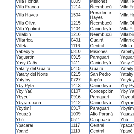
Villa Florida
0809
Misiones
Villa Fl
Villa Franca
1214
Ñeembucú
Villa F
Presidente
Villa Hayes
1504
Villa 
Hayes
Villa Oliva
1215
Ñeembucú
Villa O
Villa Ygatimí
1404
Canindeyú
Villa Y
Villalbín
1216
Ñeembucú
Villalbí
Villarrica
0401
Guairá
Villarri
Villeta
1116
Central
Villeta
Yabebyry
0810
Misiones
Yabeby
Yaguarón
0915
Paraguarí
Yaguar
Yasy Cañy
1411
Canindeyú
Yasy 
Yataity del Guairá
0415
Guairá
Yataity
Yataity del Norte
0215
San Pedro
Yataity
Yatytay
0727
Itapúa
Yatyta
Yby Pytá
1413
Canindeyú
Yby Py
Yby Yaú
0107
Concepción
Yby Y
Ybycuí
0916
Paraguarí
Ybycuí
Ybyrarobaná
1412
Canindeyú
Ybyrar
Ybytimí
0917
Paraguarí
Ybytim
Yguazú
1009
Alto Paraná
Yguaz
Yhú
0511
Caaguazú
Yhú
Ypacaraí
1117
Central
Ypacar
Ypané
1118
Central
Ypané