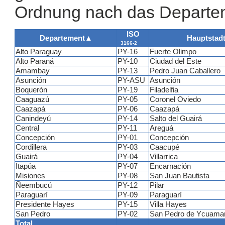
Ordnung nach das Departe
ISO
Departement
▲
Hauptstad
3166-2
Alto Paraguay
PY-16
Fuerte Olimpo
Alto Paraná
PY-10
Ciudad del Este
Amambay
PY-13
Pedro Juan Caballero
Asunción
PY-ASU
Asunción
Boquerón
PY-19
Filadelfia
Caaguazú
PY-05
Coronel Oviedo
Caazapá
PY-06
Caazapá
Canindeyú
PY-14
Salto del Guairá
Central
PY-11
Areguá
Concepción
PY-01
Concepción
Cordillera
PY-03
Caacupé
Guairá
PY-04
Villarrica
Itapúa
PY-07
Encarnación
Misiones
PY-08
San Juan Bautista
Ñeembucú
PY-12
Pilar
Paraguarí
PY-09
Paraguarí
Presidente Hayes
PY-15
Villa Hayes
San Pedro
PY-02
San Pedro de Ycuama
Total