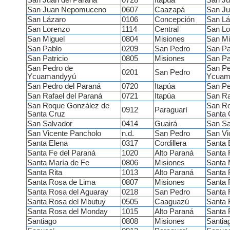
San Juan del Paraná
0728
Itapúa
San Ju
San Juan Nepomuceno
0607
Caazapá
San J
San Lázaro
0106
Concepción
San Lá
San Lorenzo
1114
Central
San Lo
San Miguel
0804
Misiones
San Mi
San Pablo
0209
San Pedro
San Pa
San Patricio
0805
Misiones
San Pat
San Pedro de
San Pe
0201
San Pedro
Ycuamandyyú
Ycuam
San Pedro del Paraná
0720
Itapúa
San Pe
San Rafael del Paraná
0721
Itapúa
San Ra
San Roque González de
San Ro
0912
Paraguarí
Santa Cruz
Santa 
San Salvador
0414
Guairá
San Sa
San Vicente Pancholo
n.d.
San Pedro
San Vi
Santa Elena
0317
Cordillera
Santa 
Santa Fe del Paraná
1020
Alto Paraná
Santa 
Santa María de Fe
0806
Misiones
Santa 
Santa Rita
1013
Alto Paraná
Santa 
Santa Rosa de Lima
0807
Misiones
Santa 
Santa Rosa del Aguaray
0218
San Pedro
Santa 
Santa Rosa del Mbutuy
0505
Caaguazú
Santa 
Santa Rosa del Monday
1015
Alto Paraná
Santa 
Santiago
0808
Misiones
Santia