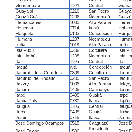
Bruguez
Hayes
Brugu
Guarambaré
1104
Central
Guara
Guayaibí
0216
San Pedro
Guayai
Guazú Cuá
1206
Ñeembucú
Guazú
Hernandarias
1005
Alto Paraná
Hernan
Hohenau
0714
Itapúa
Hohen
Horqueta
0103
Concepción
Horque
Humaitá
1207
Ñeembucú
Humai
Iruña
1019
Alto Paraná
Iruña
Isla Pucú
0308
Cordillera
Isla P
Isla Umbú
1208
Ñeembucú
Isla U
Itá
1105
Central
Itá
Itacuá
n.d.
Concepción
Itacuá
Itacurubí de la Cordillera
0309
Cordillera
Itacuru
Itacurubí del Rosario
0205
San Pedro
Itacuru
Itakyry
1006
Alto Paraná
Itakyry
Itanará
1405
Canindeyú
Itanará
Itapé
0408
Guairá
Itapé
Itapúa Poty
0730
Itapúa
Itapúa
Itauguá
1106
Central
Itaugu
Iturbe
0409
Guairá
Iturbe
Jesús
0715
Itapúa
Jesús
José Domingo Ocampos
0515
Caaguazú
José 
Presidente
José Falcón
1506
José F