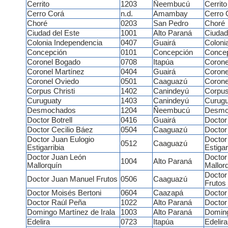
Cerrito
1203
Ñeembucú
Cerrito
Cerro Corá
n.d.
Amambay
Cerro 
Choré
0203
San Pedro
Choré
Ciudad del Este
1001
Alto Paraná
Ciudad
Colonia Independencia
0407
Guairá
Coloni
Concepción
0101
Concepción
Conce
Coronel Bogado
0708
Itapúa
Corone
Coronel Martínez
0404
Guairá
Corone
Coronel Oviedo
0501
Caaguazú
Corone
Corpus Christi
1402
Canindeyú
Corpus
Curuguaty
1403
Canindeyú
Curugu
Desmochados
1204
Ñeembucú
Desmo
Doctor Botrell
0416
Guairá
Doctor 
Doctor Cecilio Báez
0504
Caaguazú
Doctor
Doctor Juan Eulogio
Doctor
0512
Caaguazú
Estigarribia
Estigar
Doctor Juan León
Doctor
1004
Alto Paraná
Mallorquín
Mallor
Doctor
Doctor Juan Manuel Frutos
0506
Caaguazú
Frutos
Doctor Moisés Bertoni
0604
Caazapá
Doctor
Doctor Raúl Peña
1022
Alto Paraná
Doctor
Domingo Martínez de Irala
1003
Alto Paraná
Doming
Edelira
0723
Itapúa
Edelira