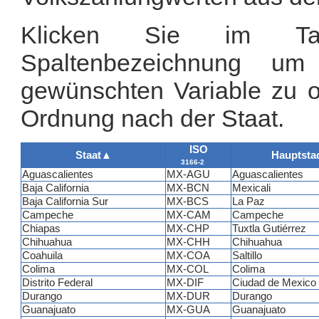
Klicken Sie im Tab
Spaltenbezeichnung u
gewünschten Variable zu or
Ordnung nach der Staat.
ISO
Staat
▲
Hauptsta
3166-2
Aguascalientes
MX-AGU
Aguascalientes
Baja California
MX-BCN
Mexicali
Baja California Sur
MX-BCS
La Paz
Campeche
MX-CAM
Campeche
Chiapas
MX-CHP
Tuxtla Gutiérrez
Chihuahua
MX-CHH
Chihuahua
Coahuila
MX-COA
Saltillo
Colima
MX-COL
Colima
Distrito Federal
MX-DIF
Ciudad de Mexico
Durango
MX-DUR
Durango
Guanajuato
MX-GUA
Guanajuato