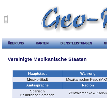
ÜBER UNS
KARTEN
DIENSTLEISTUNGEN
G
Vereinigte Mexikanische Staaten
Hauptstadt
Währung
Mexiko-Stadt
Mexikanischer Peso (MX
Amtssprache
Region
Spanisch
Zentralamerika & Karibi
67 Indigene Sprachen