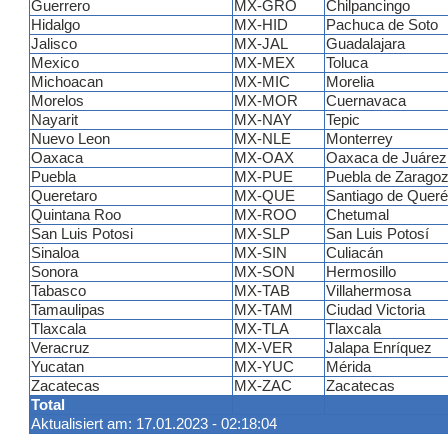
Guerrero
MX-GRO
Chilpancingo
Hidalgo
MX-HID
Pachuca de Soto
Jalisco
MX-JAL
Guadalajara
Mexico
MX-MEX
Toluca
Michoacan
MX-MIC
Morelia
Morelos
MX-MOR
Cuernavaca
Nayarit
MX-NAY
Tepic
Nuevo Leon
MX-NLE
Monterrey
Oaxaca
MX-OAX
Oaxaca de Juárez
Puebla
MX-PUE
Puebla de Zarago
Queretaro
MX-QUE
Santiago de Queré
Quintana Roo
MX-ROO
Chetumal
San Luis Potosi
MX-SLP
San Luis Potosí
Sinaloa
MX-SIN
Culiacán
Sonora
MX-SON
Hermosillo
Tabasco
MX-TAB
Villahermosa
Tamaulipas
MX-TAM
Ciudad Victoria
Tlaxcala
MX-TLA
Tlaxcala
Veracruz
MX-VER
Jalapa Enríquez
Yucatan
MX-YUC
Mérida
Zacatecas
MX-ZAC
Zacatecas
Total
Aktualisiert am: 17.01.2023 - 02:18:04