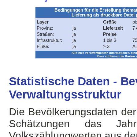
Bedingungen für die Erstellung themat
Lieferung als druckbare Datei 
Layer
Größe
bi
Provinz:
ja
Lieferzeit
7 
Straßen:
ja
Preise
Infrastruktur:
ja
1 bis 3
75
Flüße:
ja
> 3
Au
Alle hier veröffentlichten Informationen sind
Dies schliesst die Karten 
Statistische Daten - B
Verwaltungsstruktur
Die Bevölkerungsdaten der
Schätzungen das Jah
Volkszählungwerten aus de