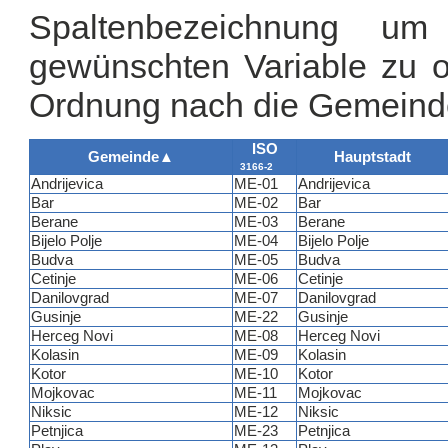
Spaltenbezeichnung u
gewünschten Variable zu or
Ordnung nach die Gemeind
ISO
Gemeinde
▲
Hauptstadt
3166-2
Andrijevica
ME-01
Andrijevica
Bar
ME-02
Bar
Berane
ME-03
Berane
Bijelo Polje
ME-04
Bijelo Polje
Budva
ME-05
Budva
Cetinje
ME-06
Cetinje
Danilovgrad
ME-07
Danilovgrad
Gusinje
ME-22
Gusinje
Herceg Novi
ME-08
Herceg Novi
Kolasin
ME-09
Kolasin
Kotor
ME-10
Kotor
Mojkovac
ME-11
Mojkovac
Niksic
ME-12
Niksic
Petnjica
ME-23
Petnjica