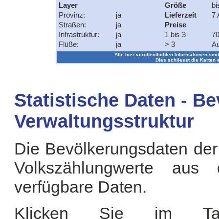
Layer
Größe
bi
Provinz:
ja
Lieferzeit
7 
Straßen:
ja
Preise
Infrastruktur:
ja
1 bis 3
70
Flüße:
ja
> 3
Au
Alle hier veröffentlichten Informationen sind
Dies schliesst die Karten 
Statistische Daten - B
Verwaltungsstruktur
Die Bevölkerungsdaten der
Volkszählungwerte aus
verfügbare Daten.
Klicken Sie im Tab