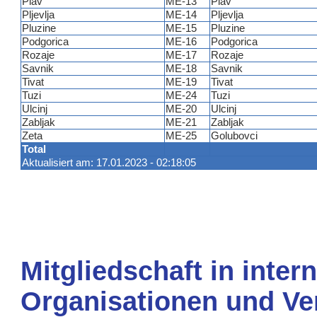
Plav
ME-13
Plav
Pljevlja
ME-14
Pljevlja
Pluzine
ME-15
Pluzine
Podgorica
ME-16
Podgorica
Rozaje
ME-17
Rozaje
Savnik
ME-18
Savnik
Tivat
ME-19
Tivat
Tuzi
ME-24
Tuzi
Ulcinj
ME-20
Ulcinj
Zabljak
ME-21
Zabljak
Zeta
ME-25
Golubovci
Total
Aktualisiert am: 17.01.2023 - 02:18:05
Mitgliedschaft in inter
Organisationen und Ve