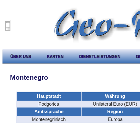
ÜBER UNS
KARTEN
DIENSTLEISTUNGEN
G
Montenegro
Hauptstadt
Währung
Podgorica
Unilateral Euro (EUR)
Amtssprache
Region
Montenegrinisch
Europa