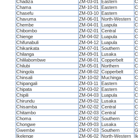
Chadiza
ZM-03-01
Eastern
C
Chama
ZM-10-01
Eastern
C
Chasefu
ZM-03-10
Eastern
C
Chavuma
ZM-06-01
North-Western
C
Chembe
ZM-04-01
Luapula
C
Chibombo
ZM-02-01
Central
C
Chienge
ZM-04-02
Luapula
C
Chifunabuli
ZM-04-12
Luapula
C
Chikankata
ZM-07-01
Southern
C
Chilanga
ZM-09-01
Lusaka
C
Chililabombwe
ZM-08-01
Copperbelt
C
Chilubi
ZM-05-01
Northern
C
Chingola
ZM-08-02
Copperbelt
C
Chinsali
ZM-10-02
Muchinga
C
Chipangali
ZM-03-11
Eastern
C
Chipata
ZM-03-02
Eastern
C
Chipili
ZM-04-03
Luapula
Ch
Chirundu
ZM-09-02
Lusaka
C
Chisamba
ZM-02-02
Central
C
Chitambo
ZM-02-03
Central
C
Choma
ZM-07-02
Southern
C
Chongwe
ZM-09-03
Lusaka
C
Gwembe
ZM-07-03
Southern
G
Ikelenge
ZM-06-02
North-Western
I