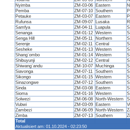
Nyimba
ZM-03-06
Eastern
N
Pemba
ZM-07-10
Southern
P
Petauke
ZM-03-07
Eastern
P
Rufunsa
ZM-09-07
Lusaka
R
Samfya
ZM-04-11
Luapula
S
Senanga
ZM-01-12
Western
S
Senga Hill
ZM-05-11
Northern
S
Serenje
ZM-02-11
Central
S
Sesheke
ZM-01-13
Western
S
Shang´ombo
ZM-01-14
Western
S
Shibuyunji
ZM-02-12
Central
S
Shiwang´andu
ZM-10-07
Muchinga
S
Siavonga
ZM-07-11
Southern
S
Sikongo
ZM-01-15
Western
S
Sinazongwe
ZM-07-12
Southern
S
Sinda
ZM-03-08
Eastern
S
Sioma
ZM-01-16
Western
S
Solwezi
ZM-06-08
North-Western
S
Vubwi
ZM-03-09
Eastern
V
Zambezi
ZM-06-09
North-Western
Z
Zimba
ZM-07-13
Southern
Z
Total
Aktualisiert am: 01.10.2024 - 02:23:50