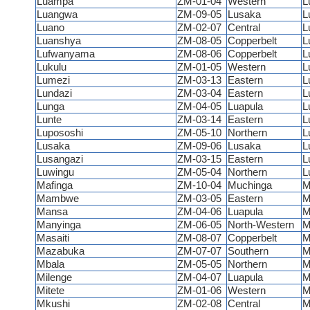
Luampa
ZM-01-04
Western
L
Luangwa
ZM-09-05
Lusaka
L
Luano
ZM-02-07
Central
L
Luanshya
ZM-08-05
Copperbelt
L
Lufwanyama
ZM-08-06
Copperbelt
L
Lukulu
ZM-01-05
Western
L
Lumezi
ZM-03-13
Eastern
L
Lundazi
ZM-03-04
Eastern
L
Lunga
ZM-04-05
Luapula
L
Lunte
ZM-03-14
Eastern
L
Lupososhi
ZM-05-10
Northern
L
Lusaka
ZM-09-06
Lusaka
L
Lusangazi
ZM-03-15
Eastern
L
Luwingu
ZM-05-04
Northern
L
Mafinga
ZM-10-04
Muchinga
M
Mambwe
ZM-03-05
Eastern
M
Mansa
ZM-04-06
Luapula
M
Manyinga
ZM-06-05
North-Western
M
Masaiti
ZM-08-07
Copperbelt
M
Mazabuka
ZM-07-07
Southern
M
Mbala
ZM-05-05
Northern
M
Milenge
ZM-04-07
Luapula
M
Mitete
ZM-01-06
Western
M
Mkushi
ZM-02-08
Central
M