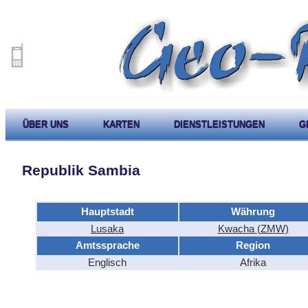
ÜBER UNS
KARTEN
DIENSTLEISTUNGEN
G
Republik Sambia
Hauptstadt
Währung
Lusaka
Kwacha (ZMW)
Amtssprache
Region
Englisch
Afrika