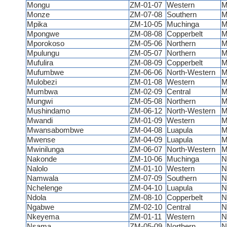
Mongu
ZM-01-07
Western
M
Monze
ZM-07-08
Southern
M
Mpika
ZM-10-05
Muchinga
M
Mpongwe
ZM-08-08
Copperbelt
M
Mporokoso
ZM-05-06
Northern
M
Mpulungu
ZM-05-07
Northern
M
Mufulira
ZM-08-09
Copperbelt
M
Mufumbwe
ZM-06-06
North-Western
M
Mulobezi
ZM-01-08
Western
M
Mumbwa
ZM-02-09
Central
M
Mungwi
ZM-05-08
Northern
M
Mushindamo
ZM-06-12
North-Western
M
Mwandi
ZM-01-09
Western
M
Mwansabombwe
ZM-04-08
Luapula
M
Mwense
ZM-04-09
Luapula
M
Mwinilunga
ZM-06-07
North-Western
M
Nakonde
ZM-10-06
Muchinga
N
Nalolo
ZM-01-10
Western
N
Namwala
ZM-07-09
Southern
N
Nchelenge
ZM-04-10
Luapula
N
Ndola
ZM-08-10
Copperbelt
N
Ngabwe
ZM-02-10
Central
N
Nkeyema
ZM-01-11
Western
N
Nsama
ZM-05-09
Northern
N