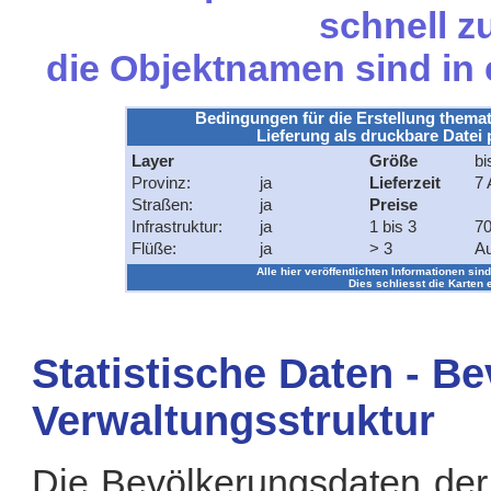
schnell zu
die Objektnamen sind in
Bedingungen für die Erstellung themat
Lieferung als druckbare Datei 
Layer
Größe
bi
Provinz:
ja
Lieferzeit
7 
Straßen:
ja
Preise
Infrastruktur:
ja
1 bis 3
70
Flüße:
ja
> 3
Au
Alle hier veröffentlichten Informationen sind
Dies schliesst die Karten 
Statistische Daten - B
Verwaltungsstruktur
Die Bevölkerungsdaten der