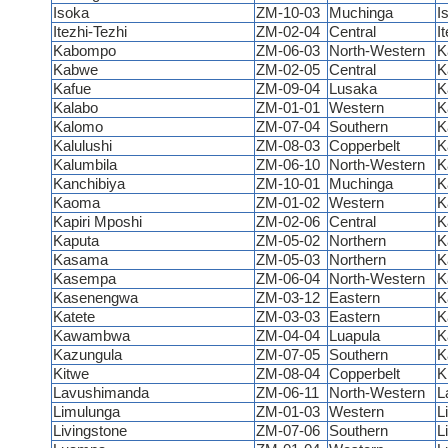
Isoka
ZM-10-03
Muchinga
I
Itezhi-Tezhi
ZM-02-04
Central
I
Kabompo
ZM-06-03
North-Western
K
Kabwe
ZM-02-05
Central
K
Kafue
ZM-09-04
Lusaka
K
Kalabo
ZM-01-01
Western
K
Kalomo
ZM-07-04
Southern
K
Kalulushi
ZM-08-03
Copperbelt
K
Kalumbila
ZM-06-10
North-Western
K
Kanchibiya
ZM-10-01
Muchinga
K
Kaoma
ZM-01-02
Western
K
Kapiri Mposhi
ZM-02-06
Central
K
Kaputa
ZM-05-02
Northern
K
Kasama
ZM-05-03
Northern
K
Kasempa
ZM-06-04
North-Western
K
Kasenengwa
ZM-03-12
Eastern
K
Katete
ZM-03-03
Eastern
K
Kawambwa
ZM-04-04
Luapula
K
Kazungula
ZM-07-05
Southern
K
Kitwe
ZM-08-04
Copperbelt
K
Lavushimanda
ZM-06-11
North-Western
L
Limulunga
ZM-01-03
Western
L
Livingstone
ZM-07-06
Southern
L