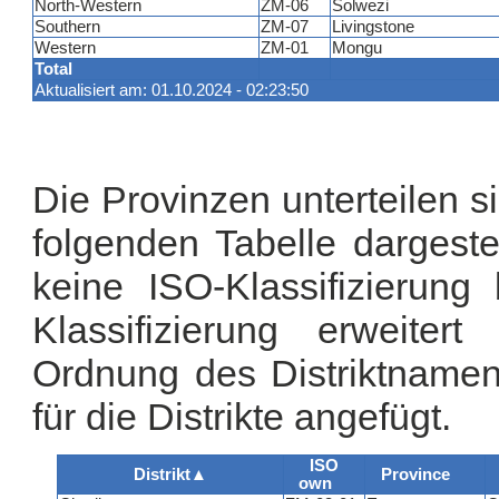
North-Western
ZM-06
Solwezi
Southern
ZM-07
Livingstone
Western
ZM-01
Mongu
Total
Aktualisiert am: 01.10.2024 - 02:23:50
Die Provinzen unterteilen si
folgenden Tabelle dargestel
keine ISO-Klassifizierung 
Klassifizierung erweiter
Ordnung des Distriktname
für die Distrikte angefügt.
ISO
Distrikt
▲
Province
own