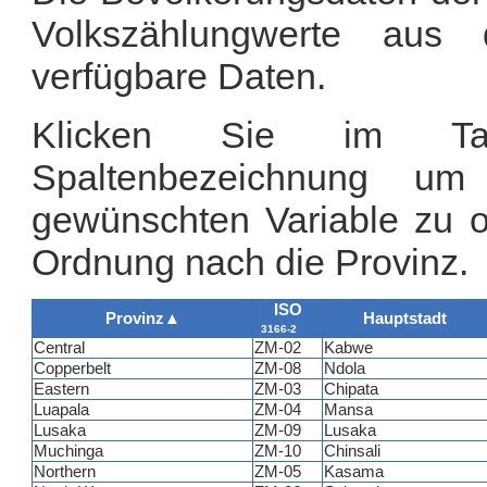
Volkszählungwerte aus
verfügbare Daten.
Klicken Sie im Tab
Spaltenbezeichnung u
gewünschten Variable zu or
Ordnung nach die Provinz.
ISO
Provinz
▲
Hauptstadt
3166-2
Central
ZM-02
Kabwe
Copperbelt
ZM-08
Ndola
Eastern
ZM-03
Chipata
Luapala
ZM-04
Mansa
Lusaka
ZM-09
Lusaka
Muchinga
ZM-10
Chinsali
Northern
ZM-05
Kasama