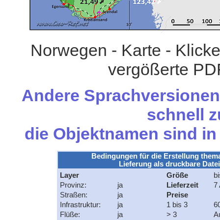
Norwegen - Karte - Klicke
vergößerte PDF
Andere Sprachversionen 
schnell z
die Objektnamen sind i
Bedingungen für die Erstellung them
Lieferung als druckbare Datei
Layer
Größe
bi
Provinz:
ja
Lieferzeit
7 
Straßen:
ja
Preise
Infrastruktur:
ja
1 bis 3
6
Flüße:
ja
> 3
A