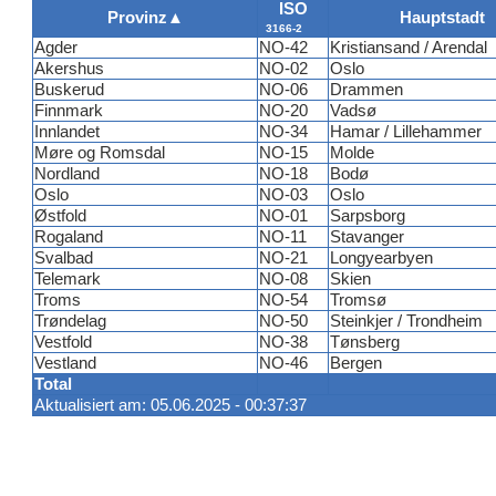
ISO
Provinz
▲
Hauptstadt
3166-2
Agder
NO-42
Kristiansand / Arendal
Akershus
NO-02
Oslo
Buskerud
NO-06
Drammen
Finnmark
NO-20
Vadsø
Innlandet
NO-34
Hamar / Lillehammer
Møre og Romsdal
NO-15
Molde
Nordland
NO-18
Bodø
Oslo
NO-03
Oslo
Østfold
NO-01
Sarpsborg
Rogaland
NO-11
Stavanger
Svalbad
NO-21
Longyearbyen
Telemark
NO-08
Skien
Troms
NO-54
Tromsø
Trøndelag
NO-50
Steinkjer / Trondheim
Vestfold
NO-38
Tønsberg
Vestland
NO-46
Bergen
Total
Aktualisiert am: 05.06.2025 - 00:37:37