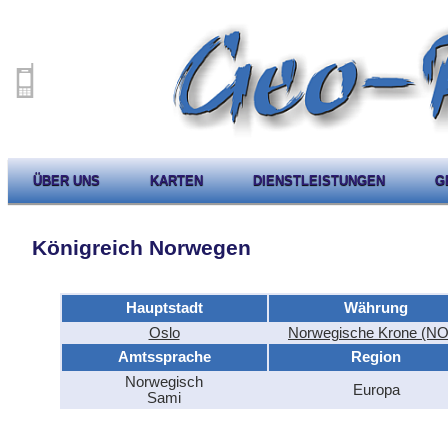
ÜBER UNS
KARTEN
DIENSTLEISTUNGEN
G
Königreich Norwegen
Hauptstadt
Währung
Oslo
Norwegische Krone (N
Amtssprache
Region
Norwegisch
Europa
Sami