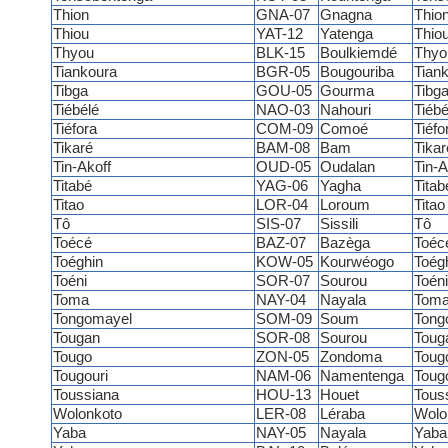
Thion
GNA-07
Gnagna
Thio
Thiou
YAT-12
Yatenga
Thio
Thyou
BLK-15
Boulkiemdé
Thyo
Tiankoura
BGR-05
Bougouriba
Tian
Tibga
GOU-05
Gourma
Tibg
Tiébélé
NAO-03
Nahouri
Tiébé
Tiéfora
COM-09
Comoé
Tiéfo
Tikaré
BAM-08
Bam
Tikar
Tin-Akoff
OUD-05
Oudalan
Tin-A
Titabé
YAG-06
Yagha
Titab
Titao
LOR-04
Loroum
Titao
Tô
SIS-07
Sissili
Tô
Toécé
BAZ-07
Bazèga
Toéc
Toéghin
KOW-05
Kourwéogo
Toég
Toéni
SOR-07
Sourou
Toéni
Toma
NAY-04
Nayala
Tom
Tongomayel
SOM-09
Soum
Tong
Tougan
SOR-08
Sourou
Toug
Tougo
ZON-05
Zondoma
Toug
Tougouri
NAM-06
Namentenga
Tougo
Toussiana
HOU-13
Houet
Tous
Wolonkoto
LER-08
Léraba
Wolo
Yaba
NAY-05
Nayala
Yaba