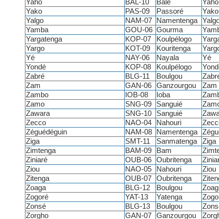
Yaho
BAL-10
Balé
Yaho
Yako
PAS-09
Passoré
Yako
Yalgo
NAM-07
Namentenga
Yalg
Yamba
GOU-06
Gourma
Yam
Yargatenga
KOP-07
Koulpélogo
Yarg
Yargo
KOT-09
Kouritenga
Yarg
Yé
NAY-06
Nayala
Yé
Yondé
KOP-08
Koulpélogo
Yond
Zabré
BLG-11
Boulgou
Zabr
Zam
GAN-06
Ganzourgou
Zam
Zambo
IOB-08
Ioba
Zam
Zamo
SNG-09
Sanguié
Zam
Zawara
SNG-10
Sanguié
Zawa
Zecco
NAO-04
Nahouri
Zecc
Zéguédéguin
NAM-08
Namentenga
Zégu
Ziga
SMT-11
Sanmatenga
Ziga
Zimtenga
BAM-09
Bam
Zimt
Ziniaré
OUB-06
Oubritenga
Zinia
Ziou
NAO-05
Nahouri
Ziou
Zitenga
OUB-07
Oubritenga
Ziten
Zoaga
BLG-12
Boulgou
Zoag
Zogoré
YAT-13
Yatenga
Zogo
Zonsé
BLG-13
Boulgou
Zons
Zorgho
GAN-07
Ganzourgou
Zorg