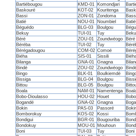
Bartiébougou
KMD-01
Komondjari
Bart
Baskouré
KOT-02
Kouritenga
Bask
Bassi
ZON-01
Zondoma
Bass
Batié
NOU-01
Noumbiel
Batié
Béguédo
BLG-03
Boulgou
Bégu
Bekuy
TUI-01
Tuy
Beku
Béré
ZOU-01
Zoundwéogo
Béré
Béréba
TUI-02
Tuy
Béré
Bérégadougou
COM-02
Comoé
Béré
Biéha
SIS-01
Sissili
Biéh
Bilanga
GNA-01
Gnagna
Bilan
Bindé
ZOU-02
Zoundwéogo
Bind
Bingo
BLK-01
Boulkiemdé
Bing
Bissiga
BLG-04
Boulgou
Bissi
Bittou
BLG-05
Boulgou
Bitto
Boala
NAM-01
Namentenga
Boal
Bobo-Dioulasso
HOU-02
Houet
Bobo
Bogandé
GNA-02
Gnagna
Boga
Bokin
PAS-03
Passoré
Boki
Bomborokuy
KOS-02
Kossi
Bomb
Bondigui
BGR-01
Bougouriba
Bond
Bondokuy
MOU-01
Mouhoun
Bond
Boni
TUI-03
Tuy
Boni