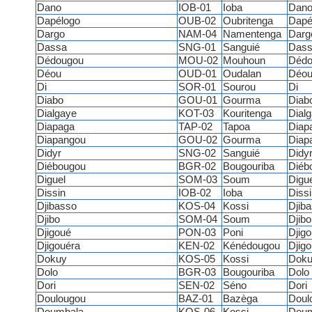
Dano
IOB-01
Ioba
Dan
Dapélogo
OUB-02
Oubritenga
Dapé
Dargo
NAM-04
Namentenga
Darg
Dassa
SNG-01
Sanguié
Dass
Dédougou
MOU-02
Mouhoun
Dédo
Déou
OUD-01
Oudalan
Déo
Di
SOR-01
Sourou
Di
Diabo
GOU-01
Gourma
Diab
Dialgaye
KOT-03
Kouritenga
Dial
Diapaga
TAP-02
Tapoa
Diap
Diapangou
GOU-02
Gourma
Diap
Didyr
SNG-02
Sanguié
Didy
Diébougou
BGR-02
Bougouriba
Diéb
Diguel
SOM-03
Soum
Digue
Dissin
IOB-02
Ioba
Dissi
Djibasso
KOS-04
Kossi
Djib
Djibo
SOM-04
Soum
Djibo
Djigoué
PON-03
Poni
Djig
Djigouéra
KEN-02
Kénédougou
Djigo
Dokuy
KOS-05
Kossi
Doku
Dolo
BGR-03
Bougouriba
Dolo
Dori
SEN-02
Séno
Dori
Doulougou
BAZ-01
Bazèga
Doul