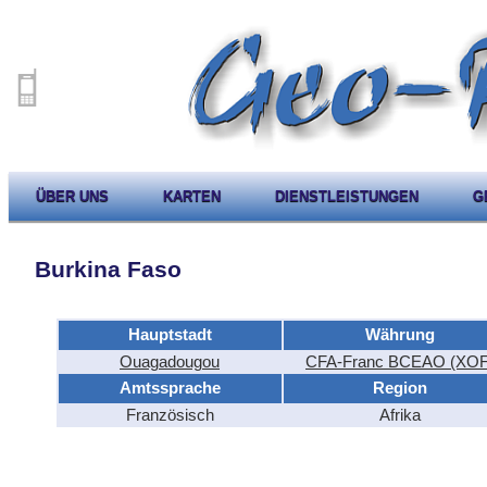
ÜBER UNS
KARTEN
DIENSTLEISTUNGEN
G
Burkina Faso
Hauptstadt
Währung
Ouagadougou
CFA-Franc BCEAO (XOF
Amtssprache
Region
Französisch
Afrika