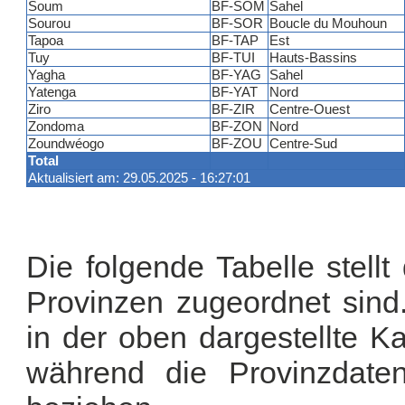
Soum
BF-SOM
Sahel
Sourou
BF-SOR
Boucle du Mouhoun
Tapoa
BF-TAP
Est
Tuy
BF-TUI
Hauts-Bassins
Yagha
BF-YAG
Sahel
Yatenga
BF-YAT
Nord
Ziro
BF-ZIR
Centre-Ouest
Zondoma
BF-ZON
Nord
Zoundwéogo
BF-ZOU
Centre-Sud
Total
Aktualisiert am: 29.05.2025 - 16:27:01
Die folgende Tabelle stell
Provinzen zugeordnet sin
in der oben dargestellte K
während die Provinzdate