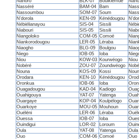
Nanoro
BLK-07
Boulkiemdé
Nano
Nasséré
BAM-04
Bam
Nass
Nassoumbou
SOM-07
Soum
Nas
N'dorola
KEN-09
Kénédougou
N'dor
Nébiélianayou
SIS-04
Sissili
Nébi
Niabouri
SIS-05
Sissili
Niabo
Niangoloko
COM-05
Comoé
Nian
Niankorodougou
LER-05
Léraba
Nian
Niaogho
BLG-09
Boulgou
Niao
Niego
IOB-05
Ioba
Nieg
Niou
KOW-03
Kourwéogo
Niou
Nobéré
ZOU-07
Zoundwéogo
Nobé
Nouna
KOS-09
Kossi
Noun
Orodara
KEN-10
Kénédougou
Orod
Oronkua
IOB-06
Ioba
Oron
Ouagadougou
KAD-04
Kadiogo
Ouag
Ouahigouya
YAT-07
Yatenga
Ouah
Ouargaye
KOP-04
Koulpélogo
Ouar
Ouarkoye
MOU-05
Mouhoun
Ouar
Ouéléni
LER-06
Léraba
Ouél
Ouessa
IOB-07
Ioba
Oue
Ouindigui
LOR-02
Loroum
Ouind
Oula
YAT-08
Yatenga
Oula
Ouo
COM-06
Comoé
Ouo