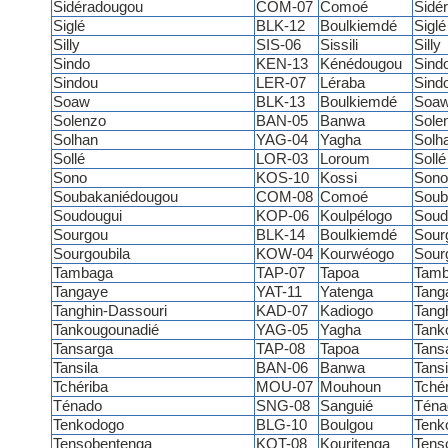
Sidéradougou
COM-07
Comoé
Sidé
Siglé
BLK-12
Boulkiemdé
Siglé
Silly
SIS-06
Sissili
Silly
Sindo
KEN-13
Kénédougou
Sind
Sindou
LER-07
Léraba
Sind
Soaw
BLK-13
Boulkiemdé
Soa
Solenzo
BAN-05
Banwa
Sole
Solhan
YAG-04
Yagha
Solh
Sollé
LOR-03
Loroum
Sollé
Sono
KOS-10
Kossi
Sono
Soubakaniédougou
COM-08
Comoé
Soub
Soudougui
KOP-06
Koulpélogo
Soud
Sourgou
BLK-14
Boulkiemdé
Sour
Sourgoubila
KOW-04
Kourwéogo
Sour
Tambaga
TAP-07
Tapoa
Tamb
Tangaye
YAT-11
Yatenga
Tang
Tanghin-Dassouri
KAD-07
Kadiogo
Tang
Tankougounadié
YAG-05
Yagha
Tank
Tansarga
TAP-08
Tapoa
Tans
Tansila
BAN-06
Banwa
Tansi
Tchériba
MOU-07
Mouhoun
Tchér
Ténado
SNG-08
Sanguié
Téna
Tenkodogo
BLG-10
Boulgou
Tenk
Tensobentenga
KOT-08
Kouritenga
Tens