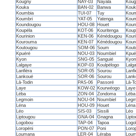
Kougny
NAY-03
Nayala
Koug
Kouka
BAN-02
Banwa
Kouk
Koumbia
TUI-07
Tuy
Koum
Koumbri
YAT-05
Yatenga
Koum
Koundougou
HOU-08
Houet
Koun
Koupéla
KOT-06
Kouritenga
Koup
Kourinion
KEN-06
Kénédougou
Kour
Kourouma
KEN-07
Kénédougou
Kour
Koutougou
SOM-06
Soum
Kout
Kpuéré
NOU-03
Noumbiel
Kpué
Kyon
SNG-05
Sanguié
Kyon
Lalgaye
KOP-03
Koulpélogo
Lalg
Lanfièra
SOR-05
Sourou
Lanfi
Lankoué
SOR-06
Sourou
Lank
Lâ-Todin
PAS-06
Passoré
Lâ-To
Laye
KOW-02
Kourwéogo
Laye
Léba
ZON-04
Zondoma
Léba
Legmoin
NOU-04
Noumbiel
Legm
Léna
HOU-09
Houet
Léna
Léo
SIS-03
Sissili
Léo
Liptougou
GNA-04
Gnagna
Lipt
Logobou
TAP-04
Tapoa
Logo
Loropéni
PON-07
Poni
Loro
Loumana
LER-04
Léraba
Lou