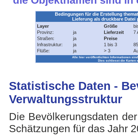
die Objektnamen sind in
Bedingungen für die Erstellung themat
Lieferung als druckbare Datei 
Layer
Größe
bi
Provinz:
ja
Lieferzeit
7 
Straßen:
ja
Preise
Infrastruktur:
ja
1 bis 3
85
Flüße:
ja
> 3
Au
Alle hier veröffentlichten Informationen sind
Dies schliesst die Karten 
Statistische Daten - B
Verwaltungsstruktur
Die Bevölkerungsdaten der
Schätzungen für das Jahr 2