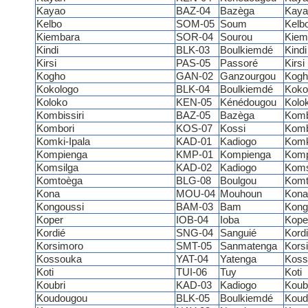
Kayao
BAZ-04
Bazèga
Kaya
Kelbo
SOM-05
Soum
Kelb
Kiembara
SOR-04
Sourou
Kiem
Kindi
BLK-03
Boulkiemdé
Kindi
Kirsi
PAS-05
Passoré
Kirsi
Kogho
GAN-02
Ganzourgou
Kogh
Kokologo
BLK-04
Boulkiemdé
Koko
Koloko
KEN-05
Kénédougou
Kolo
Kombissiri
BAZ-05
Bazèga
Kombi
Kombori
KOS-07
Kossi
Komb
Komki-Ipala
KAD-01
Kadiogo
Komk
Kompienga
KMP-01
Kompienga
Komp
Komsilga
KAD-02
Kadiogo
Koms
Komtoèga
BLG-08
Boulgou
Komt
Kona
MOU-04
Mouhoun
Kona
Kongoussi
BAM-03
Bam
Kong
Koper
IOB-04
Ioba
Kope
Kordié
SNG-04
Sanguié
Kord
Korsimoro
SMT-05
Sanmatenga
Kors
Kossouka
YAT-04
Yatenga
Koss
Koti
TUI-06
Tuy
Koti
Koubri
KAD-03
Kadiogo
Koub
Koudougou
BLK-05
Boulkiemdé
Koud