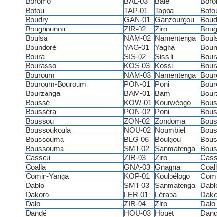
Boromo
BAL-03
Balé
Bor
Botou
TAP-01
Tapoa
Boto
Boudry
GAN-01
Ganzourgou
Boud
Bougnounou
ZIR-02
Ziro
Boug
Boulsa
NAM-02
Namentenga
Boul
Boundoré
YAG-01
Yagha
Boun
Boura
SIS-02
Sissili
Bour
Bourasso
KOS-03
Kossi
Bour
Bouroum
NAM-03
Namentenga
Bour
Bouroum-Bouroum
PON-01
Poni
Bour
Bourzanga
BAM-01
Bam
Bour
Boussé
KOW-01
Kourwéogo
Bous
Bousséra
PON-02
Poni
Bous
Boussou
ZON-02
Zondoma
Bous
Boussoukoula
NOU-02
Noumbiel
Bous
Boussouma
BLG-06
Boulgou
Bou
Boussouma
SMT-02
Sanmatenga
Bou
Cassou
ZIR-03
Ziro
Cass
Coalla
GNA-03
Gnagna
Coall
Comin-Yanga
KOP-01
Koulpélogo
Comi
Dablo
SMT-03
Sanmatenga
Dabl
Dakoro
LER-01
Léraba
Dako
Dalo
ZIR-04
Ziro
Dalo
Dandé
HOU-03
Houet
Dand