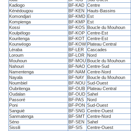
Kadiogo
BF-KAD
Centre
Kénédougou
BF-KEN
Hauts-Bassins
Komondjari
BF-KMD
Est
Kompienga
BF-KMP
Est
Kossi
BF-KOS
Boucle du Mouhoun
Koulpélogo
BF-KOP
Centre-Est
Kouritenga
BF-KOT
Centre-Est
Kourwéogo
BF-KOW
Plateau Central
Léraba
BF-LER
Cascades
Loroum
BF-LOR
Nord
Mouhoun
BF-MOU
Boucle du Mouhoun
Nahouri
BF-NAO
Centre-Sud
Namentenga
BF-NAM
Centre-Nord
Nayala
BF-NAY
Boucle du Mouhoun
Noumbiel
BF-NOU
Sud-Ouest
Oubritenga
BF-OUB
Plateau Central
Oudalan
BF-OUD
Sahel
Passoré
BF-PAS
Nord
Poni
BF-PON
Sud-Ouest
Sanguié
BF-SNG
Centre-Ouest
Sanmatenga
BF-SMT
Centre-Nord
Séno
BF-SEN
Sahel
Sissili
BF-SIS
Centre-Ouest