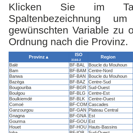
Klicken Sie im Tab
Spaltenbezeichnung u
gewünschten Variable zu or
Ordnung nach die Provinz.
ISO
Provinz
▲
Region
3166-2
Balé
BF-BAL
Boucle du Mouhoun
Bam
BF-BAM
Centre-Nord
Banwa
BF-BAN
Boucle du Mouhoun
Bazèga
BF-BAZ
Centre-Sud
Bougouriba
BF-BGR
Sud-Ouest
Boulgou
BF-BLG
Centre-Est
Boulkiemdé
BF-BLK
Centre-Ouest
Comoé
BF-COM
Cascades
Ganzourgou
BF-GAN
Plateau Central
Gnagna
BF-GNA
Est
Gourma
BF-GOU
Est
Houet
BF-HOU
Hauts-Bassins
Ioba
BF-IOB
Sud-Ouest