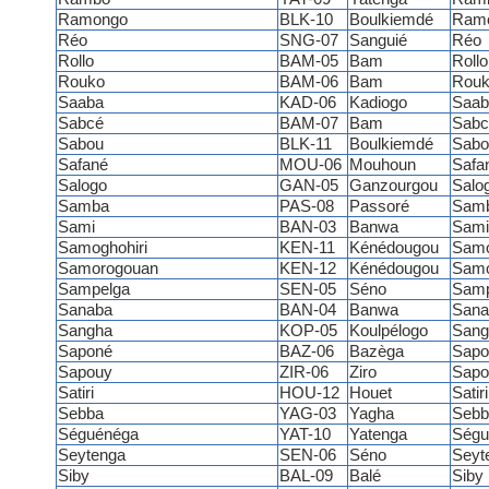
Ramongo
BLK-10
Boulkiemdé
Ram
Réo
SNG-07
Sanguié
Réo
Rollo
BAM-05
Bam
Rollo
Rouko
BAM-06
Bam
Rouk
Saaba
KAD-06
Kadiogo
Saab
Sabcé
BAM-07
Bam
Sabc
Sabou
BLK-11
Boulkiemdé
Sabo
Safané
MOU-06
Mouhoun
Safa
Salogo
GAN-05
Ganzourgou
Salo
Samba
PAS-08
Passoré
Sam
Sami
BAN-03
Banwa
Sami
Samoghohiri
KEN-11
Kénédougou
Samo
Samorogouan
KEN-12
Kénédougou
Samo
Sampelga
SEN-05
Séno
Samp
Sanaba
BAN-04
Banwa
Sana
Sangha
KOP-05
Koulpélogo
San
Saponé
BAZ-06
Bazèga
Sapo
Sapouy
ZIR-06
Ziro
Sapo
Satiri
HOU-12
Houet
Satiri
Sebba
YAG-03
Yagha
Sebb
Séguénéga
YAT-10
Yatenga
Ségu
Seytenga
SEN-06
Séno
Seyt
Siby
BAL-09
Balé
Siby