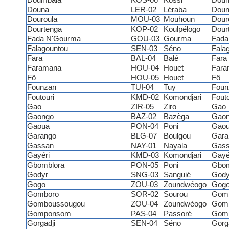
Doumbala
KOS-06
Kossi
Doum
Douna
LER-02
Léraba
Doun
Douroula
MOU-03
Mouhoun
Dour
Dourtenga
KOP-02
Koulpélogo
Dour
Fada N'Gourma
GOU-03
Gourma
Fada
Falagountou
SEN-03
Séno
Fala
Fara
BAL-04
Balé
Fara
Faramana
HOU-04
Houet
Fara
Fô
HOU-05
Houet
Fô
Founzan
TUI-04
Tuy
Foun
Foutouri
KMD-02
Komondjari
Fouto
Gao
ZIR-05
Ziro
Gao
Gaongo
BAZ-02
Bazèga
Gao
Gaoua
PON-04
Poni
Gao
Garango
BLG-07
Boulgou
Gara
Gassan
NAY-01
Nayala
Gas
Gayéri
KMD-03
Komondjari
Gayé
Gbomblora
PON-05
Poni
Gbom
Godyr
SNG-03
Sanguié
Gody
Gogo
ZOU-03
Zoundwéogo
Gog
Gomboro
SOR-02
Sourou
Gom
Gomboussougou
ZOU-04
Zoundwéogo
Gom
Gomponsom
PAS-04
Passoré
Gom
Gorgadji
SEN-04
Séno
Gorga