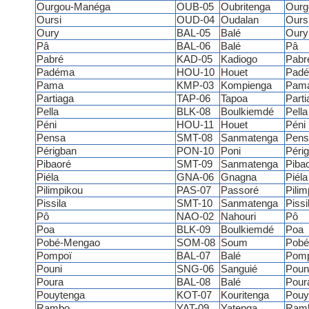
Ourgou-Manéga
OUB-05
Oubritenga
Ourg
Oursi
OUD-04
Oudalan
Ours
Oury
BAL-05
Balé
Oury
Pâ
BAL-06
Balé
Pâ
Pabré
KAD-05
Kadiogo
Pabr
Padéma
HOU-10
Houet
Pad
Pama
KMP-03
Kompienga
Pam
Partiaga
TAP-06
Tapoa
Parti
Pella
BLK-08
Boulkiemdé
Pella
Péni
HOU-11
Houet
Péni
Pensa
SMT-08
Sanmatenga
Pens
Périgban
PON-10
Poni
Péri
Pibaoré
SMT-09
Sanmatenga
Piba
Piéla
GNA-06
Gnagna
Piéla
Pilimpikou
PAS-07
Passoré
Pilim
Pissila
SMT-10
Sanmatenga
Pissi
Pô
NAO-02
Nahouri
Pô
Poa
BLK-09
Boulkiemdé
Poa
Pobé-Mengao
SOM-08
Soum
Pobé
Pompoï
BAL-07
Balé
Pomp
Pouni
SNG-06
Sanguié
Poun
Poura
BAL-08
Balé
Pour
Pouytenga
KOT-07
Kouritenga
Pouy
Rambo
YAT-09
Yatenga
Ram