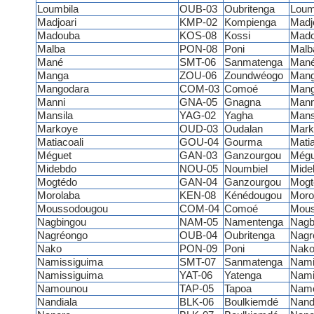
Loumbila
OUB-03
Oubritenga
Loum
Madjoari
KMP-02
Kompienga
Madj
Madouba
KOS-08
Kossi
Mad
Malba
PON-08
Poni
Malb
Mané
SMT-06
Sanmatenga
Man
Manga
ZOU-06
Zoundwéogo
Man
Mangodara
COM-03
Comoé
Mang
Manni
GNA-05
Gnagna
Man
Mansila
YAG-02
Yagha
Mans
Markoye
OUD-03
Oudalan
Mark
Matiacoali
GOU-04
Gourma
Matia
Méguet
GAN-03
Ganzourgou
Mégu
Midebdo
NOU-05
Noumbiel
Mide
Mogtédo
GAN-04
Ganzourgou
Mogt
Morolaba
KEN-08
Kénédougou
Moro
Moussodougou
COM-04
Comoé
Mous
Nagbingou
NAM-05
Namentenga
Nagb
Nagréongo
OUB-04
Oubritenga
Nagr
Nako
PON-09
Poni
Nak
Namissiguima
SMT-07
Sanmatenga
Nami
Namissiguima
YAT-06
Yatenga
Nami
Namounou
TAP-05
Tapoa
Nam
Nandiala
BLK-06
Boulkiemdé
Nand