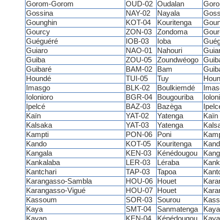
Gorom-Gorom
OUD-02
Oudalan
Gor
Gossina
NAY-02
Nayala
Goss
Gounghin
KOT-04
Kouritenga
Goun
Gourcy
ZON-03
Zondoma
Gour
Guéguéré
IOB-03
Ioba
Guég
Guiaro
NAO-01
Nahouri
Guia
Guiba
ZOU-05
Zoundwéogo
Guib
Guibaré
BAM-02
Bam
Guib
Houndé
TUI-05
Tuy
Houn
Imasgo
BLK-02
Boulkiemdé
Ima
Iolonioro
BGR-04
Bougouriba
Iolon
Ipelcé
BAZ-03
Bazèga
Ipelc
Kaïn
YAT-02
Yatenga
Kaïn
Kalsaka
YAT-03
Yatenga
Kals
Kampti
PON-06
Poni
Kamp
Kando
KOT-05
Kouritenga
Kand
Kangala
KEN-03
Kénédougou
Kang
Kankalaba
LER-03
Léraba
Kank
Kantchari
TAP-03
Tapoa
Kantc
Karangasso-Sambla
HOU-06
Houet
Kara
Karangasso-Vigué
HOU-07
Houet
Kara
Kassoum
SOR-03
Sourou
Kas
Kaya
SMT-04
Sanmatenga
Kaya
Kayan
KEN-04
Kénédougou
Kaya