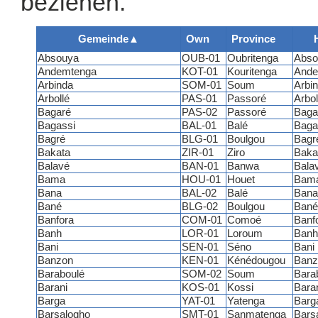
beziehen.
Gemeinde
▲
Own
Province
Absouya
OUB-01
Oubritenga
Abso
Andemtenga
KOT-01
Kouritenga
Ande
Arbinda
SOM-01
Soum
Arbi
Arbollé
PAS-01
Passoré
Arbo
Bagaré
PAS-02
Passoré
Baga
Bagassi
BAL-01
Balé
Baga
Bagré
BLG-01
Boulgou
Bagr
Bakata
ZIR-01
Ziro
Baka
Balavé
BAN-01
Banwa
Bala
Bama
HOU-01
Houet
Bam
Bana
BAL-02
Balé
Bana
Bané
BLG-02
Boulgou
Bané
Banfora
COM-01
Comoé
Banf
Banh
LOR-01
Loroum
Banh
Bani
SEN-01
Séno
Bani
Banzon
KEN-01
Kénédougou
Banz
Baraboulé
SOM-02
Soum
Bara
Barani
KOS-01
Kossi
Bara
Barga
YAT-01
Yatenga
Barg
Barsalogho
SMT-01
Sanmatenga
Bars