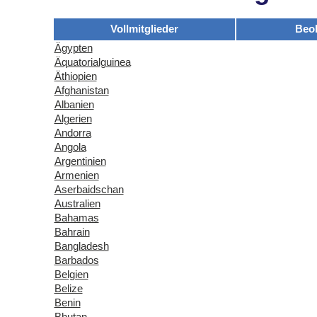
Vollmitglieder
Beo
Ägypten
Äquatorialguinea
Äthiopien
Afghanistan
Albanien
Algerien
Andorra
Angola
Argentinien
Armenien
Aserbaidschan
Australien
Bahamas
Bahrain
Bangladesh
Barbados
Belgien
Belize
Benin
Bhutan