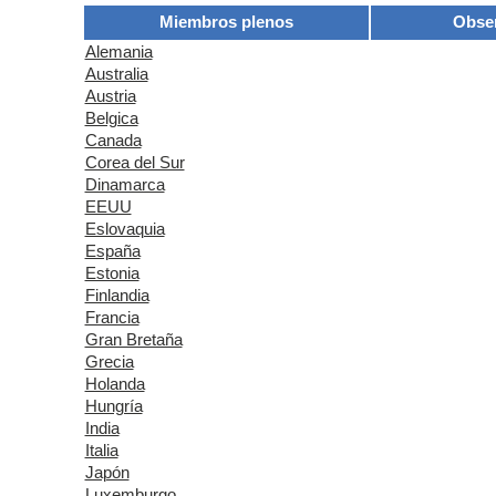
Miembros plenos
Obse
Alemania
Australia
Austria
Belgica
Canada
Corea del Sur
Dinamarca
EEUU
Eslovaquia
España
Estonia
Finlandia
Francia
Gran Bretaña
Grecia
Holanda
Hungría
India
Italia
Japón
Luxemburgo