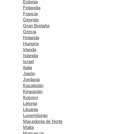
Estonia
Finlandia
Francia
Georgia
Gran Bretaña
Grecia
Holanda
Hungría
Irlanda
Islandia
Israel
Italia
Japón
Jordania
Kazajistán
Kirguistán
Kosovo
Letonia
Lituania
Luxemburgo
Macedonia de Norte
Malta
Marruecos