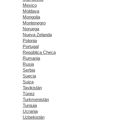
Mexico
Moldava
Mongolia
Montenegro
Noruega
Nueva Zelanda
Polonia
Portugal
República Checa
Rumania
Rusia
Serbia
Suecia
Suiza
Tayikistán
Túnez
Turkmenistán
Turquia
Ucrania
Uzbekistán