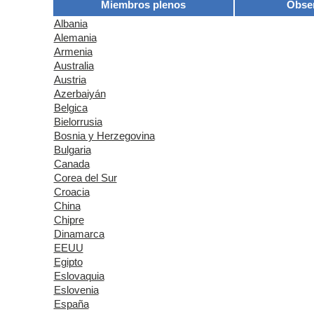
Miembros plenos
Obse
Albania
Alemania
Armenia
Australia
Austria
Azerbaiyán
Belgica
Bielorrusia
Bosnia y Herzegovina
Bulgaria
Canada
Corea del Sur
Croacia
China
Chipre
Dinamarca
EEUU
Egipto
Eslovaquia
Eslovenia
España