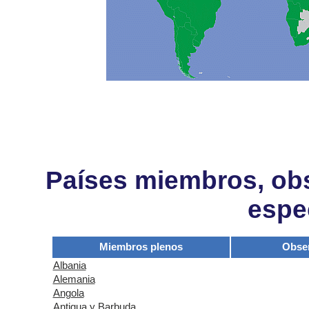
Países miembros, obs
espe
Miembros plenos
Obse
Albania
Alemania
Angola
Antigua y Barbuda