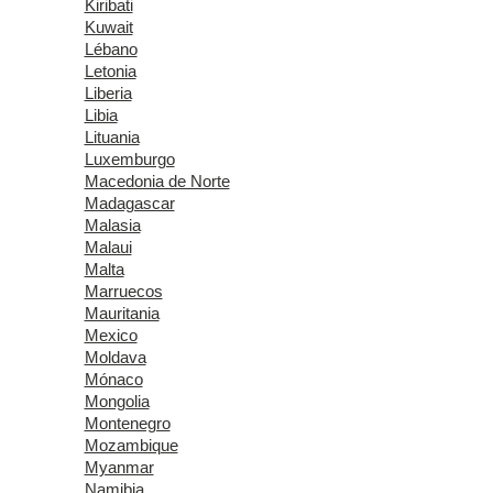
Kiribati
Kuwait
Lébano
Letonia
Liberia
Libia
Lituania
Luxemburgo
Macedonia de Norte
Madagascar
Malasia
Malaui
Malta
Marruecos
Mauritania
Mexico
Moldava
Mónaco
Mongolia
Montenegro
Mozambique
Myanmar
Namibia