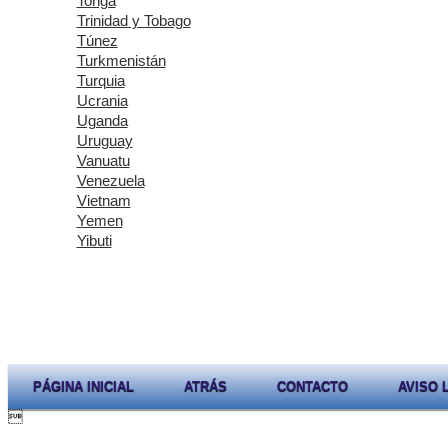
Tonga
Trinidad y Tobago
Túnez
Turkmenistán
Turquia
Ucrania
Uganda
Uruguay
Vanuatu
Venezuela
Vietnam
Yemen
Yibuti
PÁGINA INICIAL
ATRÁS
CONTACTO
AVISO 
