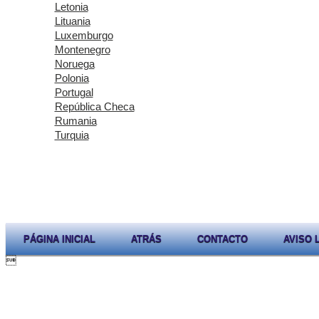
Letonia
Lituania
Luxemburgo
Montenegro
Noruega
Polonia
Portugal
República Checa
Rumania
Turquia
PÁGINA INICIAL
ATRÁS
CONTACTO
AVISO 
