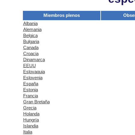
Miembros plenos
Obse
Albania
Alemania
Belgica
Bulgaria
Canada
Croacia
Dinamarca
EEUU
Eslovaquia
Eslovenia
España
Estonia
Francia
Gran Bretaña
Grecia
Holanda
Hungría
Islandia
Italia