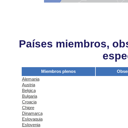
Países miembros, obs
espe
Miembros plenos
Obse
Alemania
Austria
Belgica
Bulgaria
Croacia
Chipre
Dinamarca
Eslovaquia
Eslovenia