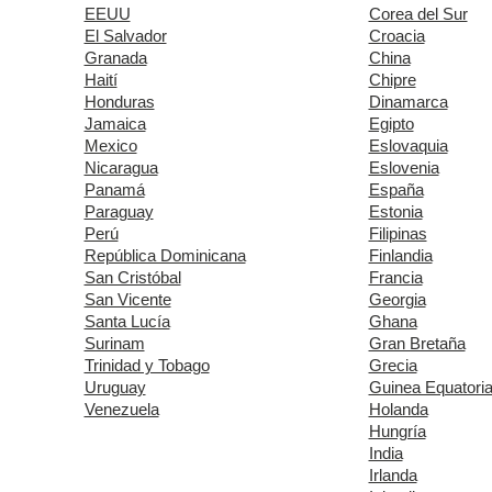
EEUU
Corea del Sur
El Salvador
Croacia
Granada
China
Haití
Chipre
Honduras
Dinamarca
Jamaica
Egipto
Mexico
Eslovaquia
Nicaragua
Eslovenia
Panamá
España
Paraguay
Estonia
Perú
Filipinas
República Dominicana
Finlandia
San Cristóbal
Francia
San Vicente
Georgia
Santa Lucía
Ghana
Surinam
Gran Bretaña
Trinidad y Tobago
Grecia
Uruguay
Guinea Equatoria
Venezuela
Holanda
Hungría
India
Irlanda