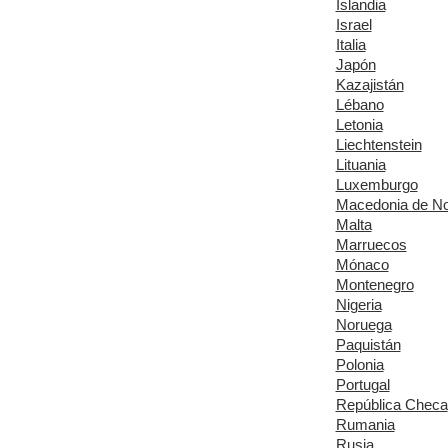
Islandia
Israel
Italia
Japón
Kazajistán
Lébano
Letonia
Liechtenstein
Lituania
Luxemburgo
Macedonia de No
Malta
Marruecos
Mónaco
Montenegro
Nigeria
Noruega
Paquistán
Polonia
Portugal
República Checa
Rumania
Rusia