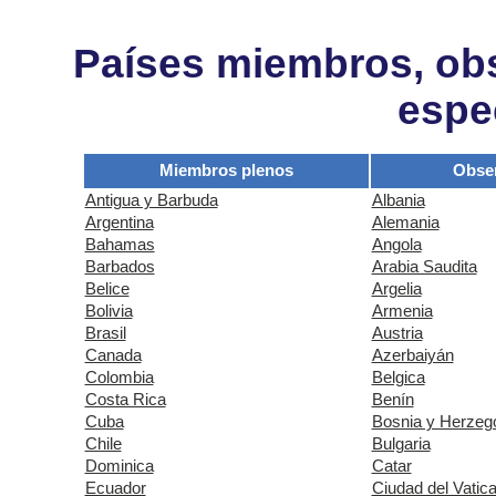
Países miembros, obs
espe
Miembros plenos
Obse
Antigua y Barbuda
Albania
Argentina
Alemania
Bahamas
Angola
Barbados
Arabia Saudita
Belice
Argelia
Bolivia
Armenia
Brasil
Austria
Canada
Azerbaiyán
Colombia
Belgica
Costa Rica
Benín
Cuba
Bosnia y Herzeg
Chile
Bulgaria
Dominica
Catar
Ecuador
Ciudad del Vatic