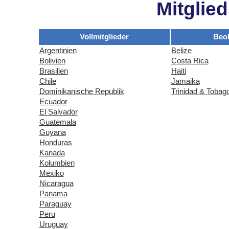
Mitglie
Vollmitglieder
Beo
Argentinien
Belize
Bolivien
Costa Rica
Brasilien
Haiti
Chile
Jamaika
Dominikanische Republik
Trinidad & Tobag
Ecuador
El Salvador
Guatemala
Guyana
Honduras
Kanada
Kolumbien
Mexiko
Nicaragua
Panama
Paraguay
Peru
Uruguay