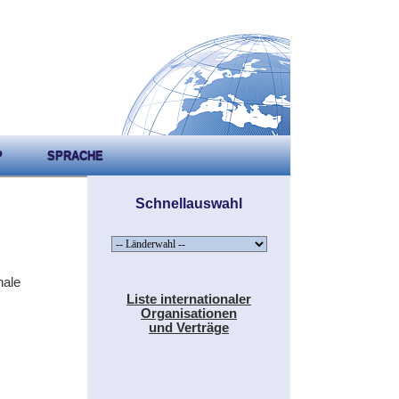
P
SPRACHE
Schnellauswahl
nale
Liste internationaler
Organisationen
und Verträge