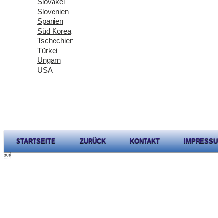
Slovakei
Slovenien
Spanien
Süd Korea
Tschechien
Türkei
Ungarn
USA
STARTSEITE
ZURÜCK
KONTAKT
IMPRESS
