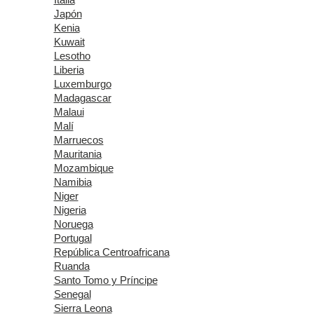
Italia
Japón
Kenia
Kuwait
Lesotho
Liberia
Luxemburgo
Madagascar
Malaui
Malí
Marruecos
Mauritania
Mozambique
Namibia
Niger
Nigeria
Noruega
Portugal
República Centroafricana
Ruanda
Santo Tomo y Príncipe
Senegal
Sierra Leona