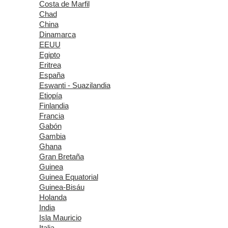
Costa de Marfil
Chad
China
Dinamarca
EEUU
Egipto
Eritrea
España
Eswanti - Suazilandia
Etiopía
Finlandia
Francia
Gabón
Gambia
Ghana
Gran Bretaña
Guinea
Guinea Equatorial
Guinea-Bisáu
Holanda
India
Isla Mauricio