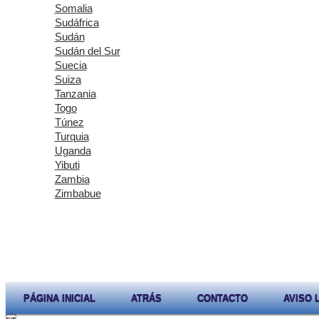
Somalia
Sudáfrica
Sudán
Sudán del Sur
Suecia
Suiza
Tanzania
Togo
Túnez
Turquia
Uganda
Yibuti
Zambia
Zimbabue
PÁGINA INICIAL
ATRÁS
CONTACTO
AVISO 