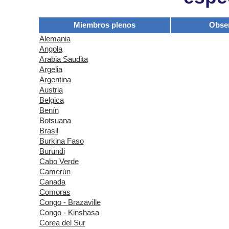
Miembros plenos
Obse
Alemania
Angola
Arabia Saudita
Argelia
Argentina
Austria
Belgica
Benín
Botsuana
Brasil
Burkina Faso
Burundi
Cabo Verde
Camerún
Canada
Comoras
Congo - Brazaville
Congo - Kinshasa
Corea del Sur