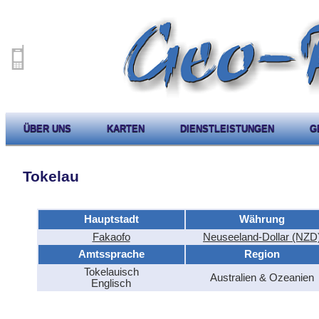
ÜBER UNS
KARTEN
DIENSTLEISTUNGEN
G
Tokelau
Hauptstadt
Währung
Fakaofo
Neuseeland-Dollar (NZD
Amtssprache
Region
Tokelauisch
Australien & Ozeanien
Englisch