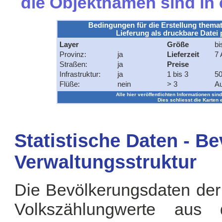
die Objektnamen sind in
Bedingungen für die Erstellung themat
Lieferung als druckbare Datei 
Layer
Größe
bi
Provinz:
ja
Lieferzeit
7 
Straßen:
ja
Preise
Infrastruktur:
ja
1 bis 3
50
Flüße:
nein
> 3
Au
Alle hier veröffentlichten Informationen sind
Dies schliesst die Karten 
Statistische Daten - B
Verwaltungsstruktur
Die Bevölkerungsdaten der
Volkszählungwerte aus