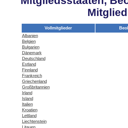
Mitgliedsstaaten, Be
Mitglie
Vollmitglieder
Beo
Albanien
Belgien
Bulgarien
Dänemark
Deutschland
Estland
Finnland
Frankreich
Griechenland
Großbritannien
Irland
Island
Italien
Kroatien
Lettland
Liechtenstein
Litauen