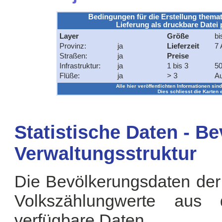
Bedingungen für die Erstellung themat
Lieferung als druckbare Datei 
Layer
Größe
bi
Provinz:
ja
Lieferzeit
7 
Straßen:
ja
Preise
Infrastruktur:
ja
1 bis 3
50
Flüße:
ja
> 3
Au
Alle hier veröffentlichten Informationen sind
Dies schliesst die Karten 
Statistische Daten - B
Verwaltungsstruktur
Die Bevölkerungsdaten der
Volkszählungwerte aus
verfügbare Daten.