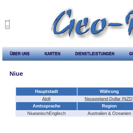
ÜBER UNS
KARTEN
DIENSTLEISTUNGEN
G
Niue
Hauptstadt
Währung
Alofi
Neuseeland-Dollar (NZD
Amtssprache
Region
Niueanisch
Englisch
Australien & Ozeanien