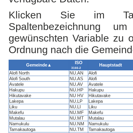
Klicken Sie im Tab
Spaltenbezeichnung u
gewünschten Variable zu or
Ordnung nach die Gemeind
ISO
Gemeinde
▲
Hauptstadt
3166-2
Alofi North
NU.AN
Alofi
Alofi South
NU.AS
Alofi
Avatele
NU.AV
Avatele
Hakupu
NU.HP
Hakupu
Hikutavake
NU HV
Hikutavake
Lakepa
NU.LP
Lakepa
Liku
NU.LI
Liku
Makefu
NU.MF
Makefu
Mutalau
NU.MT
Mutalau
Namukulu
NU.NM
Namukulu
Tamakautoga
NU.TM
Tamakautoga