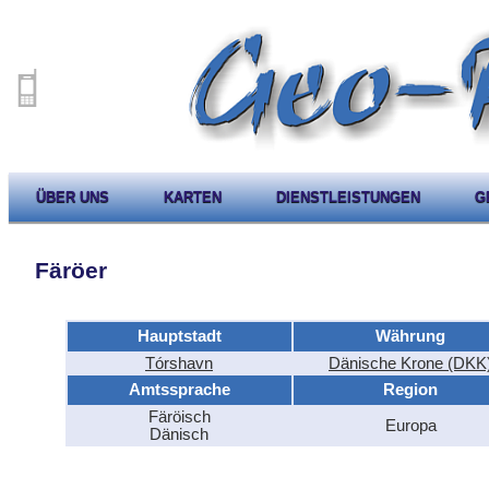
ÜBER UNS
KARTEN
DIENSTLEISTUNGEN
G
Färöer
Hauptstadt
Währung
Tórshavn
Dänische Krone (DKK
Amtssprache
Region
Färöisch
Europa
Dänisch