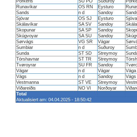
Porkeris
SU PO
Suðuroy
Porke
Runavíkar
OS RN
Eysturo
Runa
Sands
n d
Sandoy
Sand
Sjóvar
OS SJ
Eysturo
Sjóva
Skálavíkar
SA SV
Sandoy
Skála
Skopunar
SA SP
Sandoy
Skop
Skúgvoyar
SA SU
Sandoy
Skúg
Sørvágs
VG SR
Vágar
Sørv
Sumbiar
n d
Suðuroy
Sumb
Sunda
ST SD
Streymoy
Sund
Tórshavnar
ST TR
Streymoy
Tórs
Tvøroyrar
SU FR
Sandoy
Tvøro
Vágar
n d
Vágar
Vága
Vágs
n d
Sandoy
Vágs
Vestmanna
ST VE
Streymoy
Vest
Viðareiðis
NO VI
Norðoyar
Viðar
Total
Aktualisiert am: 04.04.2025 - 18:50:42