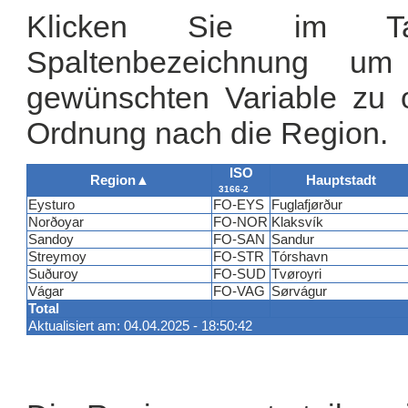
Klicken Sie im Tab
Spaltenbezeichnung u
gewünschten Variable zu or
Ordnung nach die Region.
ISO
Region
▲
Hauptstadt
3166-2
Eysturo
FO-EYS
Fuglafjørður
Norðoyar
FO-NOR
Klaksvík
Sandoy
FO-SAN
Sandur
Streymoy
FO-STR
Tórshavn
Suðuroy
FO-SUD
Tvøroyri
Vágar
FO-VAG
Sørvágur
Total
Aktualisiert am: 04.04.2025 - 18:50:42