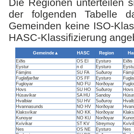
Die Regionen unterteilen 
der folgenden Tabelle da
Gemeinden keine ISO-Klass
HASC-Klassifizierung ange
Gemeinde
▲
HASC
Region
Ha
Eiðis
OS EI
Eysturo
Eiðis
Eystur
n d
Eysturo
Eystu
Fámjins
SU FA
Suðuroy
Fámj
Fuglafjarðar
OS FF
Eysturo
Fugla
Fugloyar
NO FU
Norðoyar
Fuglo
Hovs
SU HO
Suðuroy
Hovs
Húsavíkar
SA HU
Sandoy
Húsa
Hvalbiar
SU HV
Suðuroy
Hvalb
Hvannasunds
NO HV
Norðoyar
Hvan
Klaksvíkar
NO KK
Norðoyar
Klaks
Kunoyar
NO KU
Norðoyar
Kuno
Kvívíkar
ST KV
Streymoy
Kvíví
Nes
OS NE
Eysturo
Nes