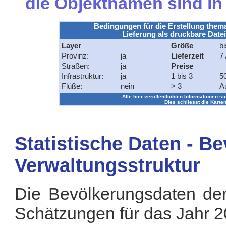
die Objektnamen sind i
Bedingungen für die Erstellung them
Lieferung als druckbare Datei
Layer
Größe
bi
Provinz:
ja
Lieferzeit
7 
Straßen:
ja
Preise
Infrastruktur:
ja
1 bis 3
5
Flüße:
nein
> 3
A
Alle hier veröffentlichten Informationen si
Dies schliesst die Karten
Statistische Daten - B
Verwaltungsstruktur
Die Bevölkerungsdaten der
Schätzungen für das Jahr 2