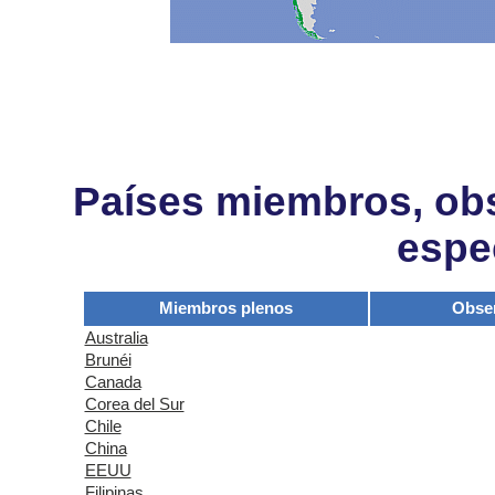
Países miembros, obs
espe
Miembros plenos
Obse
Australia
Brunéi
Canada
Corea del Sur
Chile
China
EEUU
Filipinas