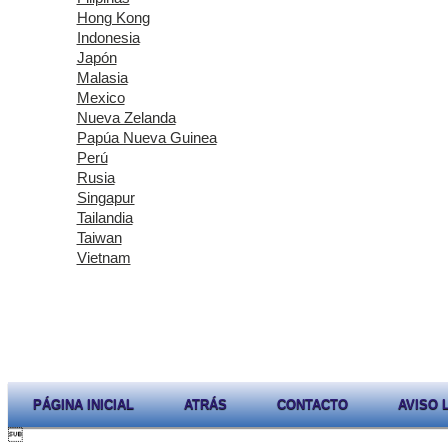
Hong Kong
Indonesia
Japón
Malasia
Mexico
Nueva Zelanda
Papúa Nueva Guinea
Perú
Rusia
Singapur
Tailandia
Taiwan
Vietnam
PÁGINA INICIAL
ATRÁS
CONTACTO
AVISO 
