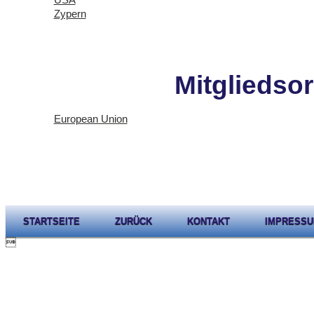
Zypern
Mitgliedso
European Union
STARTSEITE
ZURÜCK
KONTAKT
IMPRESS
