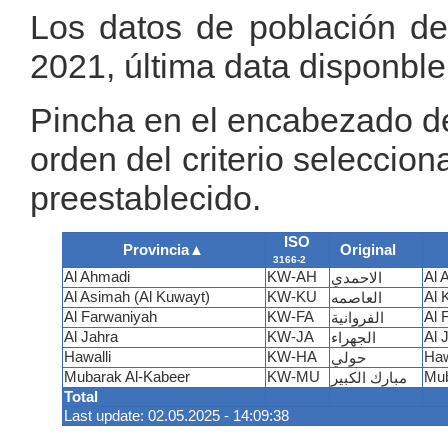
Los datos de población de
2021, última data disponble
Pincha en el encabezado de 
orden del criterio seleccion
preestablecido.
ISO
Provincia
▲
Original
3166-2
Al Ahmadi
KW-AH
Al 
الاحمدي
Al Asimah (Al Kuwayt)
KW-KU
Al 
العاصمه
Al Farwaniyah
KW-FA
Al 
الفروانية
Al Jahra
KW-JA
Al 
الجهراء
Hawalli
KW-HA
Hawa
حولي
Mubarak Al-Kabeer
KW-MU
Mub
مبارك الكبير
Total
Last update: 02.05.2025 - 14:09:38