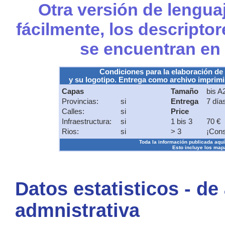
Otra versión de lengua
fácilmente, los descripto
se encuentran en
Condiciones para la elaboración de
y su logotipo. Entrega como archivo imprimib
Capas
Tamaño
bis A
Provincias:
si
Entrega
7 día
Calles:
si
Price
Infraestructura:
si
1 bis 3
70 €
Rios:
si
> 3
¡Cons
Toda la información publicada aquí s
Esto incluye los mapa
Datos estatisticos - de
admnistrativa