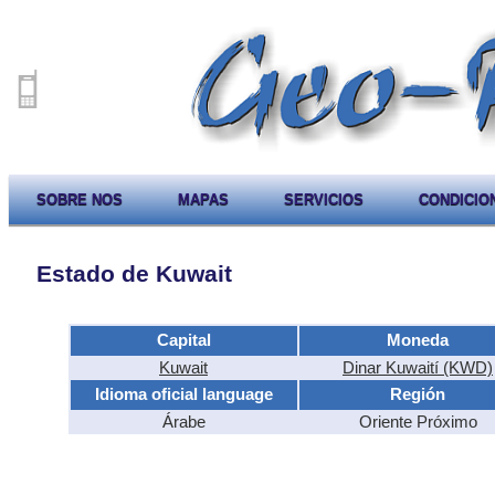
SOBRE NOS
MAPAS
SERVICIOS
CONDICIO
Estado de Kuwait
Capital
Moneda
Kuwait
Dinar Kuwaití (KWD)
Idioma oficial language
Región
Árabe
Oriente Próximo