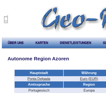
ÜBER UNS
KARTEN
DIENSTLEISTUNGEN
G
Autonome Region Azoren
Hauptstadt
Währung
Ponta Delgada
Euro (EUR)
Amtssprache
Region
Portugiesisch
Europa