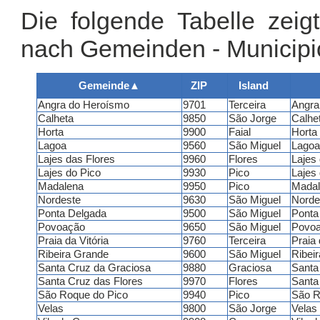
Die folgende Tabelle zeigt
nach Gemeinden - Municipio
Gemeinde
▲
ZIP
Island
Angra do Heroísmo
9701
Terceira
Angra
Calheta
9850
São Jorge
Calhe
Horta
9900
Faial
Horta
Lagoa
9560
São Miguel
Lagoa
Lajes das Flores
9960
Flores
Lajes
Lajes do Pico
9930
Pico
Lajes
Madalena
9950
Pico
Madal
Nordeste
9630
São Miguel
Norde
Ponta Delgada
9500
São Miguel
Ponta
Povoação
9650
São Miguel
Povo
Praia da Vitória
9760
Terceira
Praia 
Ribeira Grande
9600
São Miguel
Ribei
Santa Cruz da Graciosa
9880
Graciosa
Santa
Santa Cruz das Flores
9970
Flores
Santa
São Roque do Pico
9940
Pico
São R
Velas
9800
São Jorge
Velas