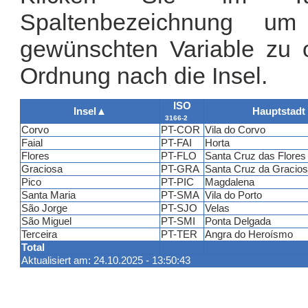
Spaltenbezeichnung u
gewünschten Variable zu or
Ordnung nach die Insel.
ISO
Insel
▲
Hauptstadt
3166-2
Corvo
PT-COR
Vila do Corvo
Faial
PT-FAI
Horta
Flores
PT-FLO
Santa Cruz das Flores
Graciosa
PT-GRA
Santa Cruz da Gracio
Pico
PT-PIC
Magdalena
Santa Maria
PT-SMA
Vila do Porto
São Jorge
PT-SJO
Velas
São Miguel
PT-SMI
Ponta Delgada
Terceira
PT-TER
Angra do Heroísmo
Total
Aktualisiert am: 24.10.2025 - 13:50:43