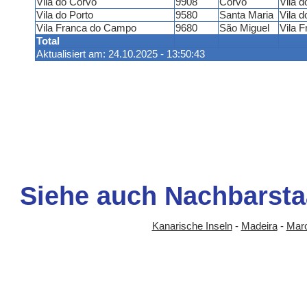
Vila do Corvo
9908
Corvo
Vila 
Vila do Porto
9580
Santa Maria
Vila d
Vila Franca do Campo
9680
São Miguel
Vila 
Total
Aktualisiert am: 24.10.2025 - 13:50:43
Siehe auch Nachbarsta
Kanarische Inseln
-
Madeira
-
Mar