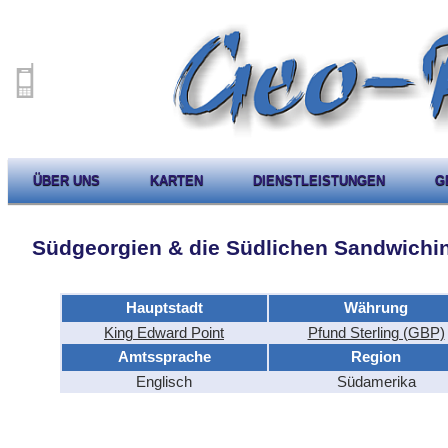
ÜBER UNS
KARTEN
DIENSTLEISTUNGEN
G
Südgeorgien & die Südlichen Sandwichi
Hauptstadt
Währung
King Edward Point
Pfund Sterling (GBP)
Amtssprache
Region
Englisch
Südamerika