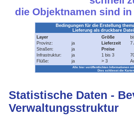
schnell z
die Objektnamen sind i
Bedingungen für die Erstellung them
Lieferung als druckbare Datei
Layer
Größe
bi
Provinz:
ja
Lieferzeit
7 
Straßen:
ja
Preise
Infrastruktur:
ja
1 bis 3
7
Flüße:
ja
> 3
A
Alle hier veröffentlichten Informationen si
Dies schliesst die Karten
Statistische Daten - B
Verwaltungsstruktur