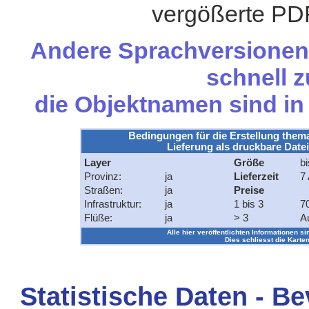
vergößerte PDF
Andere Sprachversionen 
schnell z
die Objektnamen sind i
Bedingungen für die Erstellung them
Lieferung als druckbare Datei
Layer
Größe
bi
Provinz:
ja
Lieferzeit
7 
Straßen:
ja
Preise
Infrastruktur:
ja
1 bis 3
7
Flüße:
ja
> 3
A
Alle hier veröffentlichten Informationen si
Dies schliesst die Karten
Statistische Daten - B