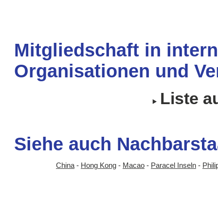
Mitgliedschaft in inter
Organisationen und Ve
Liste 
Siehe auch Nachbarsta
China
-
Hong Kong
-
Macao
-
Paracel Inseln
-
Phili