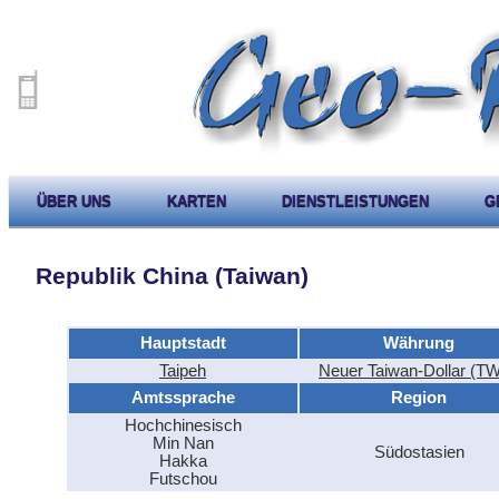
ÜBER UNS
KARTEN
DIENSTLEISTUNGEN
G
Republik China (Taiwan)
Hauptstadt
Währung
Taipeh
Neuer Taiwan-Dollar (T
Amtssprache
Region
Hochchinesisch
Min Nan
Südostasien
Hakka
Futschou