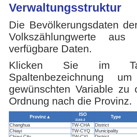
Verwaltungsstruktur
Die Bevölkerungsdaten der
Volkszählungwerte aus
verfügbare Daten.
Klicken Sie im Tab
Spaltenbezeichnung u
gewünschten Variable zu or
Ordnung nach die Provinz.
ISO
Provinz
▲
Type
3166-2
Changhua
TW-CHA
District
Chiayi
TW-CYQ
Municipality
Chiayi City
TW-CYI
District