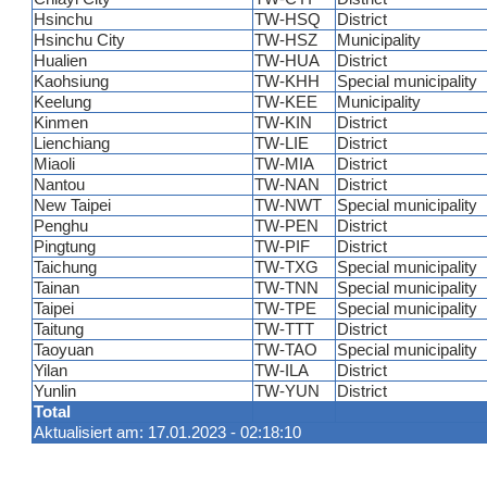
Hsinchu
TW-HSQ
District
Hsinchu City
TW-HSZ
Municipality
Hualien
TW-HUA
District
Kaohsiung
TW-KHH
Special municipality
Keelung
TW-KEE
Municipality
Kinmen
TW-KIN
District
Lienchiang
TW-LIE
District
Miaoli
TW-MIA
District
Nantou
TW-NAN
District
New Taipei
TW-NWT
Special municipality
Penghu
TW-PEN
District
Pingtung
TW-PIF
District
Taichung
TW-TXG
Special municipality
Tainan
TW-TNN
Special municipality
Taipei
TW-TPE
Special municipality
Taitung
TW-TTT
District
Taoyuan
TW-TAO
Special municipality
Yilan
TW-ILA
District
Yunlin
TW-YUN
District
Total
Aktualisiert am: 17.01.2023 - 02:18:10